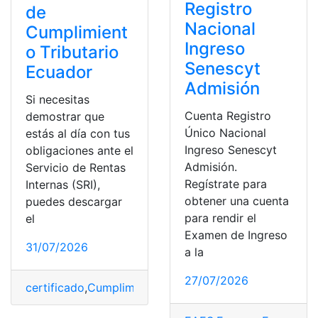
Registro
de
Nacional
Cumplimient
Ingreso
o Tributario
Senescyt
Ecuador
Admisión
Si necesitas
Cuenta Registro
demostrar que
Único Nacional
estás al día con tus
Ingreso Senescyt
obligaciones ante el
Admisión.
Servicio de Rentas
Regístrate para
Internas (SRI),
obtener una cuenta
puedes descargar
para rendir el
el
Examen de Ingreso
31/07/2026
a la
27/07/2026
certificado
,
Cumplimiento
,
Ecuador
,
Obtener
,
Tributario