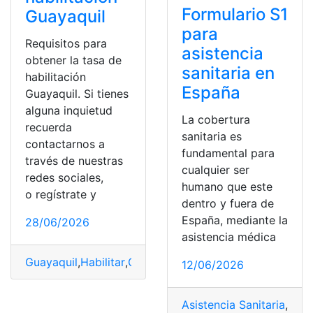
Formulario S1
Guayaquil
para
Requisitos para
asistencia
obtener la tasa de
sanitaria en
habilitación
España
Guayaquil. Si tienes
alguna inquietud
La cobertura
recuerda
sanitaria es
contactarnos a
fundamental para
través de nuestras
cualquier ser
redes sociales,
humano que este
o regístrate y
dentro y fuera de
España, mediante la
28/06/2026
asistencia médica
Guayaquil
,
Habilitar
,
Obtener
,
Requisitos
,
Tasa
12/06/2026
Asistencia Sanitaria
,
Esp