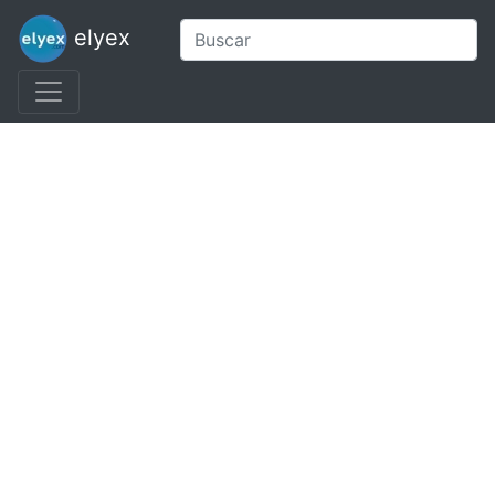
elyex