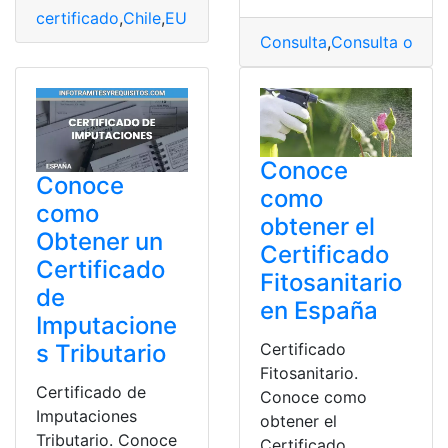
certificado
,
Chile
,
EUR-1
,
Exportación
,
lista
,
Obtener
Consulta
,
Consulta online
Conoce
Conoce
como
como
obtener el
Obtener un
Certificado
Certificado
Fitosanitario
de
en España
Imputacione
Certificado
s Tributario
Fitosanitario.
Certificado de
Conoce como
Imputaciones
obtener el
Tributario. Conoce
Certificado