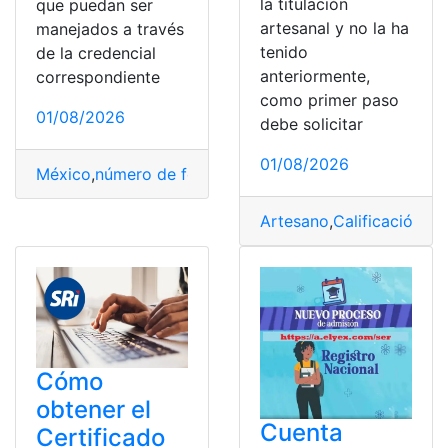
la titulación
que puedan ser
artesanal y no la ha
manejados a través
tenido
de la credencial
anteriormente,
correspondiente
como primer paso
01/08/2026
debe solicitar
01/08/2026
México
,
número de folio
,
Proceso
,
saber
,
trámite
Artesano
,
Calificación
,
Ec
Cómo
obtener el
Cuenta
Certificado