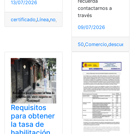
recuerda
13/07/2026
contactarnos a
través
certificado
,
Línea
,
no
,
Obtener
,
RUC
,
SRI
09/07/2026
50
,
Comercio
,
descuento
,
Requisitos
para obtener
la tasa de
habilitación