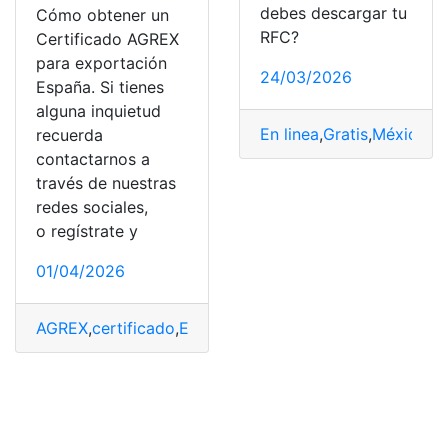
debes descargar tu
Cómo obtener un
RFC?
Certificado AGREX
para exportación
24/03/2026
España. Si tienes
alguna inquietud
En linea
,
Gratis
,
México
,
O
recuerda
contactarnos a
través de nuestras
redes sociales,
o regístrate y
01/04/2026
AGREX
,
certificado
,
España
,
Exportación
,
Obtener