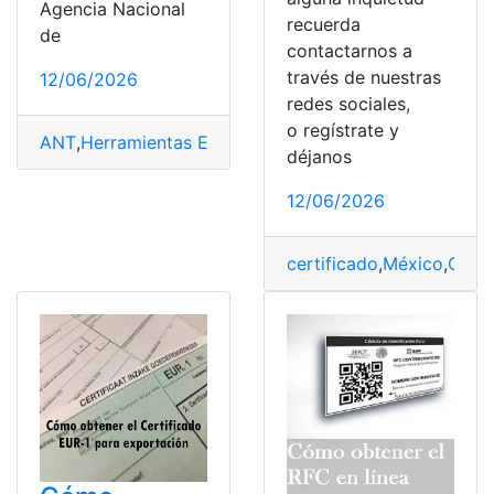
Agencia Nacional
recuerda
de
contactarnos a
través de nuestras
12/06/2026
redes sociales,
o regístrate y
ANT
,
Herramientas Ecuador
,
licencia
,
licencia de conduc
déjanos
12/06/2026
certificado
,
México
,
Obte