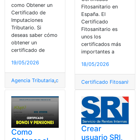
como Obtener un
Fitosanitario en
Certificado de
España. El
Imputaciones
Certificado
Tributario. Si
Fitosanitario es
deseas saber cómo
unos los
obtener un
certificados más
certificado de
importantes a
19/05/2026
18/05/2026
Agencia Tributaria
,
certificado
,
España
,
Imputaciones Tr
Certificado Fitosanitario
Crear
Como
usuario SRI,