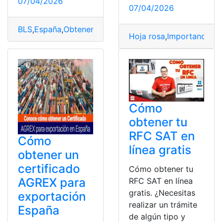
07/04/2026
07/04/2026
BLS
,
España
,
Obtener
,
Schengen
,
Sistema
,
Visa
Hoja rosa
,
Importancia
,
I
Cómo
obtener tu
RFC SAT en
Cómo
línea gratis
obtener un
certificado
Cómo obtener tu
AGREX para
RFC SAT en línea
gratis. ¿Necesitas
exportación
realizar un trámite
España
de algún tipo y