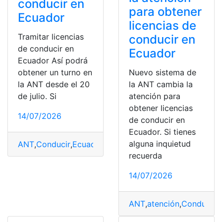
conducir en
para obtener
Ecuador
licencias de
Tramitar licencias
conducir en
de conducir en
Ecuador
Ecuador Así podrá
Nuevo sistema de
obtener un turno en
la ANT cambia la
la ANT desde el 20
atención para
de julio. Si
obtener licencias
14/07/2026
de conducir en
Ecuador. Si tienes
alguna inquietud
ANT
,
Conducir
,
Ecuador·
,
Julio
,
Licencias
,
Tramitar
,
Turno
recuerda
14/07/2026
ANT
,
atención
,
Conducir
,
E