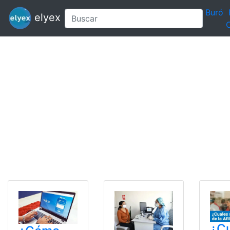
Buró
elyex
C
¿C