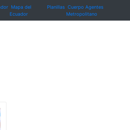
ador
Mapa del
Planillas
Cuerpo Agentes
Ecuador
Metropolitano