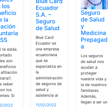
Blue Card
 los
Ecuador
Seguro
eficio
S.A. –
de Salud
e la
Seguro
y
liación
de Salud
Medicina
untaria
Blue Card
Prepagad
ESS
Ecuador es
a
una empresa
i te estás
ecuatoriana
untado
Los seguros
que se
les son
de salud nos
especializa en
eneficios
ayudan a
la
 afiliación
proteger
administración
taria?,
nuestra vida y
de seguros de
s saber
la de nuestros
salud y
son los
familiares.
asistencia al
entes: Si
Además,
llegan a ser un
11/02/2022
6/2022