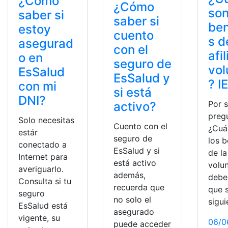
¿Cómo
¿Cómo
son
saber si
saber si
ben
estoy
cuento
s d
asegurad
con el
afi
o en
seguro de
vol
EsSalud
EsSalud y
? I
con mi
si está
DNI?
Por s
activo?
preg
Solo necesitas
Cuento con el
¿Cuá
estár
seguro de
los b
conectado a
EsSalud y si
de la
Internet para
está activo
volun
averiguarlo.
además,
debe
Consulta si tu
recuerda que
que 
seguro
no solo el
sigui
EsSalud está
asegurado
vigente, su
06/0
puede acceder