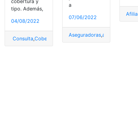
cobertura y
a
tipo. Además,
Afili
07/06/2022
04/08/2022
Aseguradoras
,
asegurados
,
pól
Consulta
,
Cobertura
,
Cobertura de Salud
,
consultar
,
cot