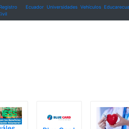
Registro
Ecuador
Universidades
Vehículos
Educarecu
ivil
uáles