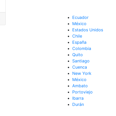
r
,
cuidado de salud
,
empresa ecuatoriana
,
Seguro de salud
e Jubilación
,
préstamos
,
Seguro de salud
,
Seguro de vida
,
SR
Ecuador
fermedades
,
medicina prepagada
,
Seguro de salud
,
soporte 
México
Estados Unidos
d
,
Tipos
Chile
España
Colombia
Quito
Santiago
Cuenca
New York
México
Ambato
Portoviejo
Ibarra
Durán