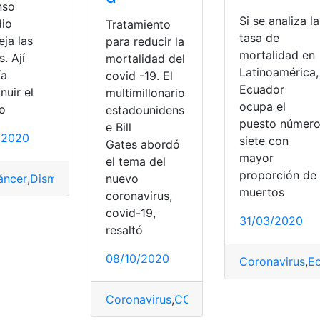
nso
Si se analiza la
dio
Tratamiento
tasa de
ja las
para reducir la
mortalidad en
. Ají
mortalidad del
Latinoamérica,
ía
covid -19. El
Ecuador
nuir el
multimillonario
ón
ocupa el
go
estadounidens
puesto númer
e Bill
1/2020
siete con
Gates abordó
mayor
el tema del
proporción de
áncer
,
Disminución
,
Mortalidad
,
Riesgo
nuevo
muertos
coronavirus,
covid-19,
31/03/2020
resaltó
08/10/2020
Coronavirus
,
E
medades
,
Enfermos
,
Epidemia
,
Poscovid
,
Síntomas
,
Vacunas
,
Vi
Coronavirus
,
COVID-19
,
Ecuador
,
Ecuado