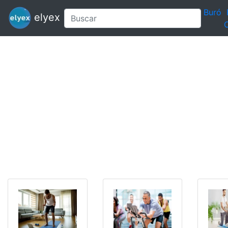
Buró
elyex
C