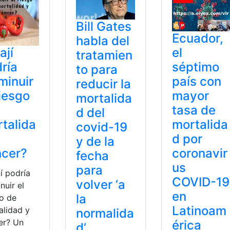
Bill Gates
Ecuador,
habla del
el
ají
tratamien
séptimo
ría
to para
país con
minuir
reducir la
mayor
riesgo
mortalida
tasa de
d del
mortalida
talida
covid-19
d por
y de la
coronavir
ncer?
fecha
us
para
jí podría
COVID-19
volver ‘a
nuir el
en
la
go de
Latinoam
alidad y
normalida
er? Un
érica
d’