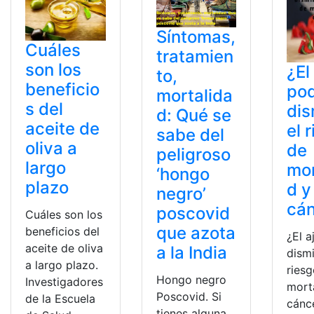
Síntomas,
Cuáles
tratamien
son los
¿El 
to,
beneficio
pod
mortalida
s del
dis
d: Qué se
aceite de
el 
sabe del
oliva a
de
peligroso
largo
mor
‘hongo
plazo
d y
negro’
cá
poscovid
Cuáles son los
que azota
beneficios del
¿El a
aceite de oliva
a la India
dismi
a largo plazo.
ries
Hongo negro
Investigadores
mort
Poscovid. Si
de la Escuela
cánc
tienes alguna