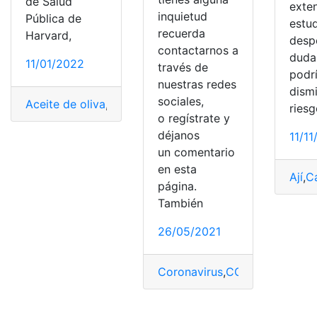
de Salud
exte
inquietud
Pública de
estu
recuerda
Harvard,
despe
contactarnos a
dudas
11/01/2022
través de
podr
nuestras redes
dismi
sociales,
Aceite de oliva
,
Datos
,
Investigación
,
Mortalidad
,
Nutrici
ries
o regístrate y
déjanos
11/1
un comentario
en esta
Ají
,
C
página.
También
26/05/2021
Coronavirus
,
COVID-19
,
Enfer