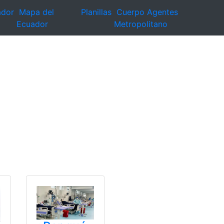
ador
Mapa del
Planillas
Cuerpo Agentes
Ecuador
Metropolitano