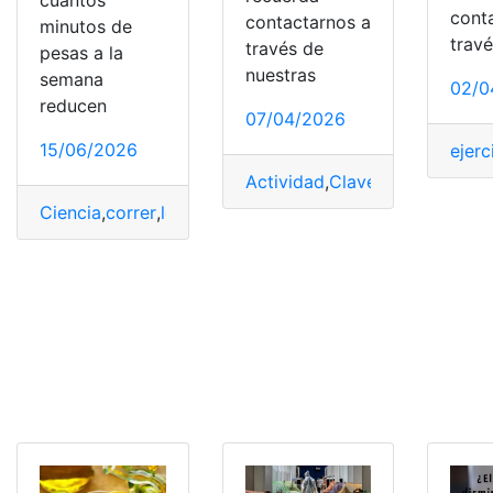
cuántos
cont
contactarnos a
minutos de
trav
través de
pesas a la
nuestras
semana
02/0
reducen
07/04/2026
15/06/2026
ejerc
Actividad
,
Claves
,
diarios
,
Físic
Ciencia
,
correr
,
longevidad
,
Mortalidad
,
pesas
,
reducen
,
R