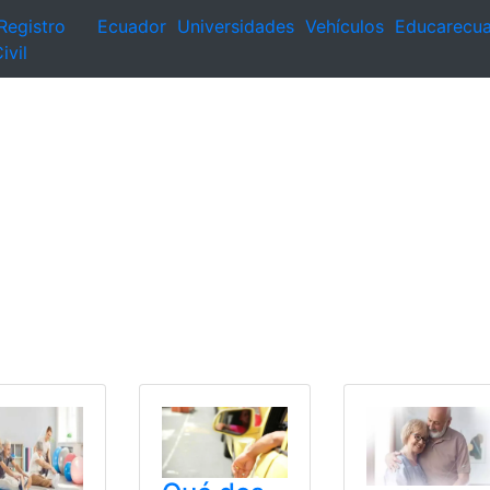
Registro
Ecuador
Universidades
Vehículos
Educarecu
ivil