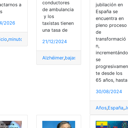
conductores
jubilación en
actarnos a
de ambulancia
España se
és
y los
encuentra en
4/2026
taxistas tienen
pleno proceso
una tasa de
de
transformació
icio
,
minutos
,
Mortalidad
21/12/2024
n,
a
,
Mortalidad
,
Pasos
,
Reducir
incrementándo
iesgo
,
Secreto
,
Semana
Alzhéimer
,
bajas
,
Mortalidad
,
Profesiones
se
progresivamen
te desde los
65 años, hasta
30/08/2024
Años
,
España
,
J