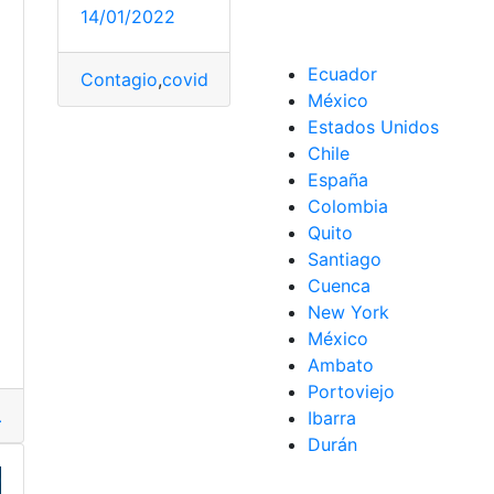
14/01/2022
Ecuador
Contagio
,
covid 19
,
hospitalización
,
Salud
,
Vacunad
México
Estados Unidos
Chile
España
Colombia
,
Tasas
Quito
Santiago
Cuenca
New York
México
Ambato
Portoviejo
ubilación
,
jubilarse
,
Mortalidad
,
oculto
,
retrasar
,
Riesgo
Ibarra
Durán