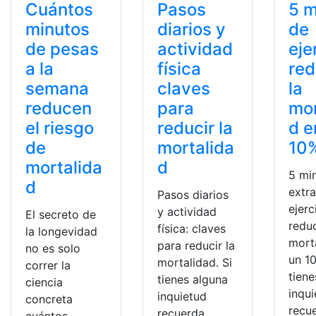
Cuántos
Pasos
5 m
minutos
diarios y
de
de pesas
actividad
eje
a la
física
re
semana
claves
la
reducen
para
mor
el riesgo
reducir la
d e
de
mortalida
10
mortalida
d
5 mi
d
extr
Pasos diarios
ejerc
y actividad
El secreto de
redu
física: claves
la longevidad
mort
para reducir la
no es solo
un 10
mortalidad. Si
correr la
tiene
tienes alguna
ciencia
inqu
inquietud
concreta
recu
recuerda