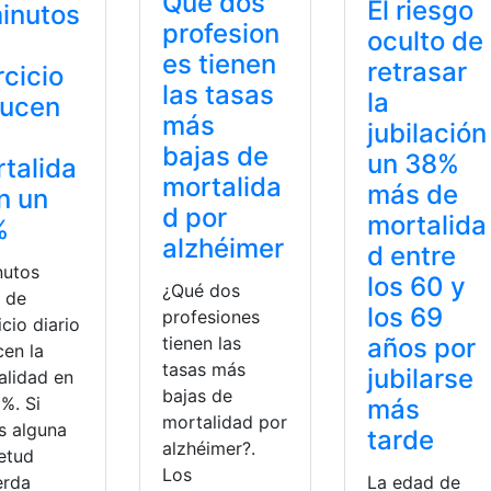
Qué dos
El riesgo
inutos
profesion
oculto de
es tienen
retrasar
rcicio
las tasas
la
ducen
más
jubilación
bajas de
un 38%
talida
mortalida
más de
n un
d por
mortalida
%
alzhéimer
d entre
nutos
los 60 y
¿Qué dos
a de
los 69
profesiones
icio diario
tienen las
años por
cen la
tasas más
jubilarse
alidad en
bajas de
%. Si
más
mortalidad por
s alguna
tarde
alzhéimer?.
ietud
Los
La edad de
erda