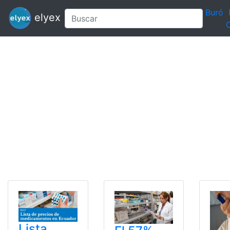
Buró
elyex
C
Lista