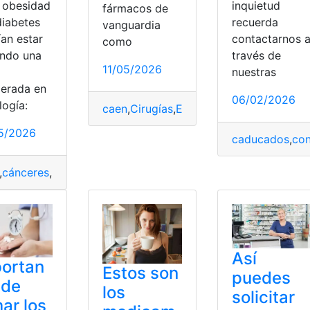
inquietud
a obesidad
fármacos de
recuerda
diabetes
vanguardia
contactarnos 
ían estar
como
través de
endo una
11/05/2026
nuestras
camentos
,
Medicinales
,
medicinas
,
Precios
perada en
06/02/2026
logía:
caen
,
Cirugías
,
Ecuador
,
Entretenimiento
,
edicamentos
,
Salud
5/2026
caducados
,
co
,
cánceres
,
Ecuador
,
Medicamentos
,
Peso
,
progresión
,
ralentiz
Así
ortan
Estos son
puedes
 de
los
solicitar
ar los