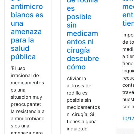
antimicro
me
es
bianos es
ent
posible
una
ti
sin
amenaza
medicam
Impo
para la
entos ni
de t
salud
cirugía
medi
pública
a tie
descubre
tiene
cómo
‘El uso
inqu
irracional de
recu
Aliviar la
medicamentos
cont
artrosis de
es una
trav
rodilla es
situación muy
nues
posible sin
preocupante’:
socia
medicamentos
la resistencia a
ni cirugía. Si
antimicrobiano
10/1
tienes alguna
s es una
inquietud
amenaza para