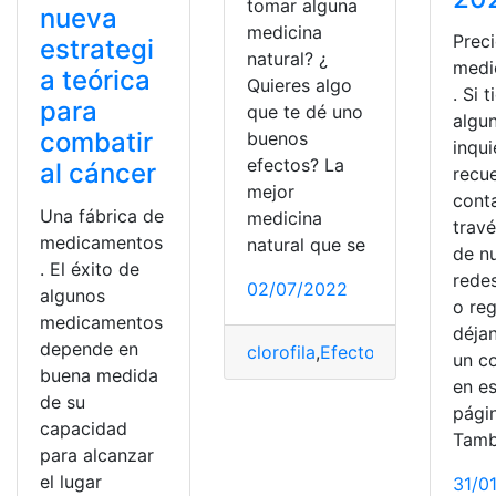
tomar alguna
nueva
medicina
Prec
estrategi
natural? ¿
medi
a teórica
Quieres algo
. Si 
para
que te dé uno
algu
combatir
buenos
inqu
efectos? La
al cáncer
recu
mejor
cont
Una fábrica de
medicina
trav
medicamentos
natural que se
de n
. El éxito de
redes
02/07/2022
algunos
o reg
medicamentos
déja
depende en
clorofila
,
Efectos
,
efectos adv
un c
buena medida
en e
de su
pági
capacidad
Tamb
para alcanzar
el lugar
31/0