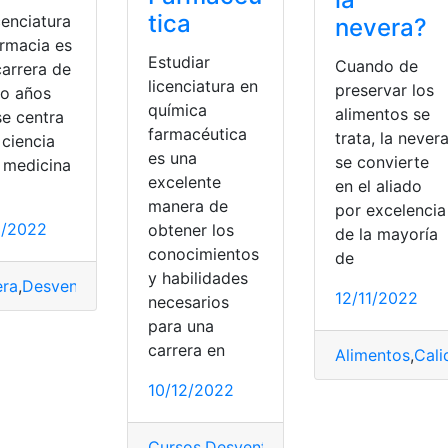
tica
cenciatura
nevera?
armacia es
Estudiar
Cuando de
carrera de
licenciatura en
preservar los
ro años
química
alimentos se
se centra
farmacéutica
trata, la never
 ciencia
es una
se convierte
a medicina
excelente
en el aliado
manera de
por excelencia
2/2022
obtener los
de la mayoría
conocimientos
de
y habilidades
atura En Farmacia
era
,
Desventajas
,
Enfermedades
,
Profesionales
,
Farmacia
,
Salud
,
licenciatura
,
Licenc
12/11/2022
necesarios
para una
carrera en
Alimentos
,
Cali
10/12/2022
esgos
Cursos
,
Desventajas
,
Estudiar
,
licenciatur