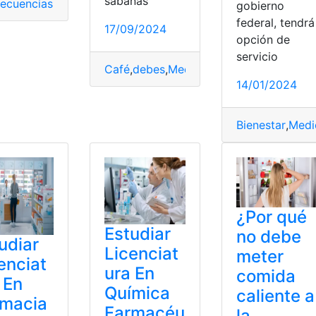
sábanas
ecuencias
,
horario
,
Medicamentos
,
Medicina
,
Tiempo
gobierno
federal, tendrá
17/09/2024
opción de
servicio
Café
,
debes
,
Medicamentos
,
nunca
,
Toma
eocupante
,
Pública
,
resistencia
,
Salud
,
universo
14/01/2024
re
,
Medicamentos
,
rodilla
Bienestar
,
Medi
¿Por qué
Estudiar
no debe
udiar
Licenciat
meter
enciat
ura En
comida
 En
Química
caliente a
rmacia
Farmacéu
la