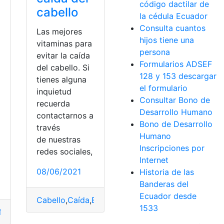
código dactilar de
cabello
la cédula Ecuador
Consulta cuantos
Las mejores
hijos tiene una
vitaminas para
persona
evitar la caída
Formularios ADSEF
del cabello. Si
128 y 153 descargar
tienes alguna
el formulario
inquietud
Consultar Bono de
recuerda
Desarrollo Humano
a
contactarnos a
Bono de Desarrollo
través
Humano
de nuestras
Inscripciones por
redes sociales,
ios de medicamentos
,
Tiempo
Internet
08/06/2021
Historia de las
Banderas del
Ecuador desde
Cabello
,
Caída
,
Evitar
,
Vitamina
1533
de Salud
,
Omicrón
,
Síntomas
edicamento
,
Oficial
,
Precios