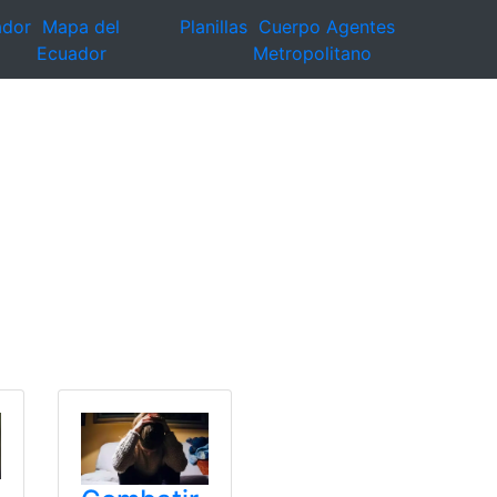
ador
Mapa del
Planillas
Cuerpo Agentes
Ecuador
Metropolitano