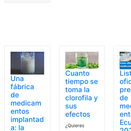
Cuanto
Lis
Una
tiempo se
ofi
fábrica
toma la
pre
de
clorofila y
de
medicam
sus
me
entos
efectos
ent
implantad
Ec
¿Quieres
a: la
20