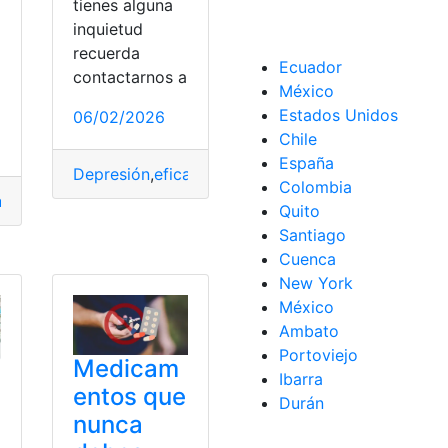
tienes alguna
inquietud
recuerda
a
Ecuador
contactarnos a
México
Estados Unidos
06/02/2026
Chile
Medicamentos
,
Perder
,
Peso
,
recurrencia
España
Depresión
,
eficacia
,
Medicamentos
,
Suplementos
Colombia
nsumes
,
Cuerpo
,
Medicamentos
Quito
Santiago
ar
Cuenca
New York
México
Ambato
Portoviejo
Medicam
Ibarra
entos que
Durán
nunca