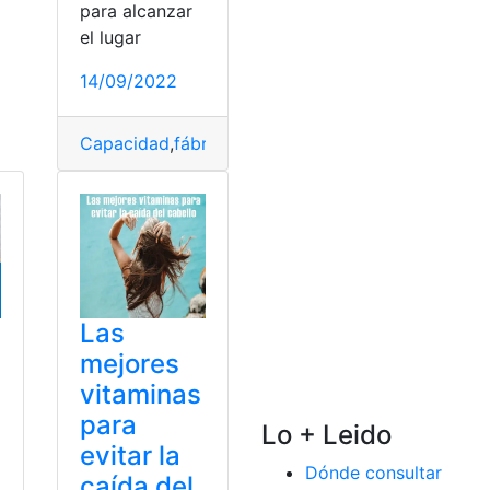
para alcanzar
el lugar
14/09/2022
Capacidad
,
fábrica
,
fábrica de medicamentos
,
mec
Las
mejores
vitaminas
para
Lo + Leido
evitar la
Dónde consultar
caída del