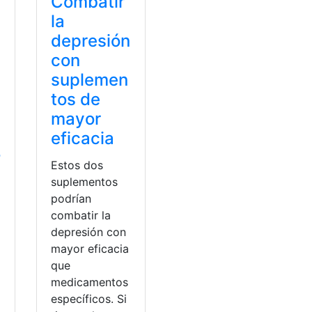
Combatir
la
depresión
con
suplemen
tos de
mayor
eficacia
o
Estos dos
suplementos
podrían
combatir la
depresión con
mayor eficacia
que
medicamentos
i
específicos. Si