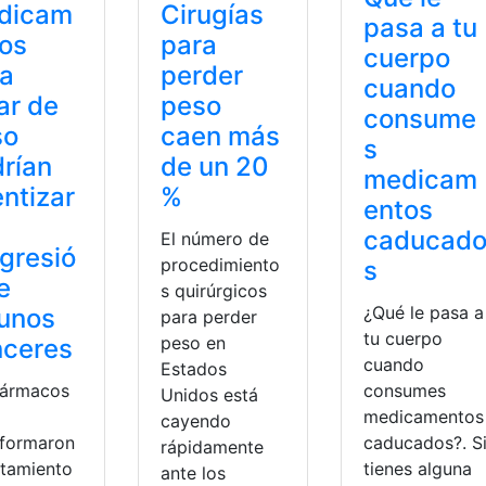
dicam
Cirugías
pasa a tu
os
para
cuerpo
ra
perder
cuando
ar de
peso
consume
so
caen más
s
rían
de un 20
medicam
entizar
%
entos
caducad
El número de
gresió
procedimiento
s
e
s quirúrgicos
¿Qué le pasa a
unos
para perder
tu cuerpo
peso en
nceres
cuando
Estados
consumes
fármacos
Unidos está
medicamentos
cayendo
caducados?. S
sformaron
rápidamente
tienes alguna
atamiento
ante los