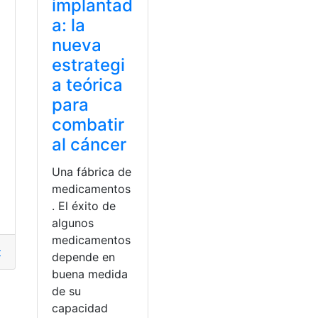
implantad
a: la
nueva
estrategi
a teórica
a
para
combatir
al cáncer
Una fábrica de
medicamentos
iatura En Farmacia
,
Ventajas
. El éxito de
algunos
medicamentos
dad
,
CalientE
,
Comida
,
comidas
,
Efectos
,
Seguridad
depende en
buena medida
de su
capacidad
a
,
Licenciatura en Química Farmacéutica
,
Licenciaturas
,
Venta