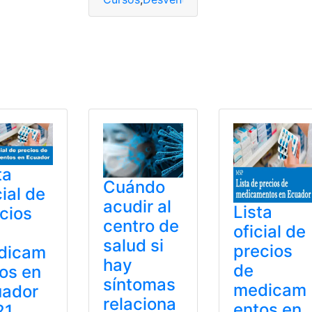
ta
Cuándo
cial de
acudir al
Lista
cios
centro de
oficial de
salud si
precios
dicam
hay
de
os en
síntomas
medicam
uador
relaciona
entos en
21