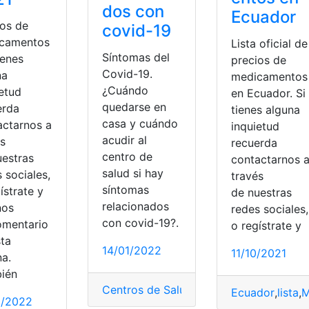
dos con
Ecuador
ios de
covid-19
camentos
Lista oficial de
Síntomas del
tienes
precios de
Covid-19.
na
medicamentos
¿Cuándo
ietud
en Ecuador. Si
quedarse en
erda
tienes alguna
casa y cuándo
actarnos a
inquietud
acudir al
és
recuerda
centro de
uestras
contactarnos 
salud si hay
 sociales,
través
síntomas
ístrate y
de nuestras
relacionados
nos
redes sociales,
ersos
,
Medicamentos
,
Medicamentos naturales
,
naturista
,
Prec
con covid-19?.
omentario
o regístrate y
sta
14/01/2022
11/10/2021
na.
ién
Centros de Salud
,
COVID-19
,
Ministerio 
Ecuador
,
lista
,
M
1/2022