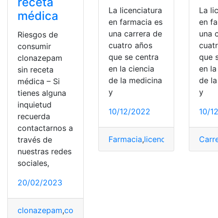
receta
La licenciatura
La li
médica
en farmacia es
en f
una carrera de
una 
Riesgos de
cuatro años
cuat
consumir
que se centra
que 
clonazepam
en la ciencia
en la
sin receta
de la medicina
de l
médica – Si
y
y
tienes alguna
inquietud
10/12/2022
10/1
recuerda
contactarnos a
Farmacia
,
licenciatura
,
Licenci
Carr
través de
nuestras redes
sociales,
20/02/2023
clonazepam
,
consumir
,
Medicamentos
,
receta médica
,
ri