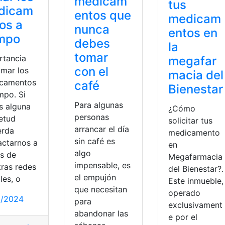
medicam
tus
dicam
entos que
medicam
os a
nunca
entos en
empo
debes
la
tomar
rtancia
megafar
con el
omar los
macia del
camentos
café
Bienestar
mpo. Si
Para algunas
s alguna
¿Cómo
personas
ietud
solicitar tus
arrancar el día
erda
medicamento
sin café es
actarnos a
en
algo
és de
Megafarmacia
impensable, es
tras redes
del Bienestar?.
el empujón
les, o
Este inmueble,
que necesitan
operado
2/2024
para
exclusivament
abandonar las
e por el