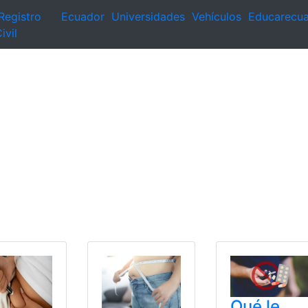
Registro
Ecuador
Universidades
Vehículos
Educarecu
ivil
Qué le