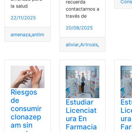
Cons
recuerda
la salud
contactarnos a
través de
22/11/2025
20/08/2025
amenaza
,
antimicrobianos
,
irracional
,
Medicamentos
,
pr
aliviar
,
Artrosis
,
Cirugía
,
Descub
Riesgos
de
Estudiar
Est
consumir
Licenciat
Lic
clonazep
ura En
ura
am sin
Farmacia
Fa