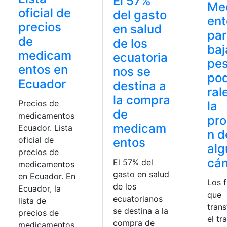
El 57%
Me
oficial de
del gasto
ent
precios
en salud
pa
de
de los
baj
medicam
ecuatoria
pe
entos en
nos se
pod
Ecuador
destina a
ral
la compra
Precios de
la
de
medicamentos
pro
medicam
Ecuador. Lista
n d
oficial de
entos
alg
precios de
cá
El 57% del
medicamentos
gasto en salud
en Ecuador. En
Los 
de los
Ecuador, la
que
ecuatorianos
lista de
tran
se destina a la
precios de
el tr
compra de
medicamentos