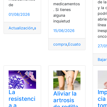
de l
medicamentos
de
y la 
. Si tienes
podr
01/08/2026
alguna
abri
inquietud
línea
Actualización
,
archivos
,
citas medicas
,
enfermería
,
Medi
ines
15/06/2026
onco
compra
,
Ecuatorianos
,
gasto
,
M
27/0
Bajar
La
Imp
Aliviar la
resistenci
cia
artrosis
a a
tom
de rodilla