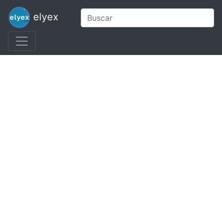
elyex