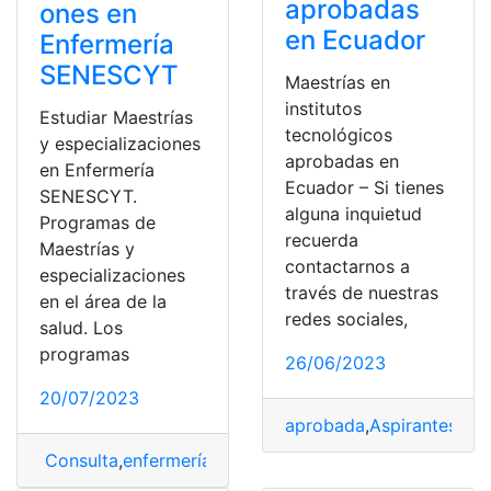
aprobadas
ones en
en Ecuador
Enfermería
SENESCYT
Maestrías en
institutos
Estudiar Maestrías
tecnológicos
y especializaciones
aprobadas en
en Enfermería
Ecuador – Si tienes
SENESCYT.
alguna inquietud
Programas de
recuerda
Maestrías y
contactarnos a
especializaciones
través de nuestras
en el área de la
redes sociales,
salud. Los
programas
26/06/2023
20/07/2023
aprobada
,
Aspirantes
,
Ecu
Consulta
,
enfermería
,
especialización
,
Estudiar
,
Lista de