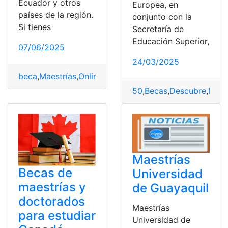
Ecuador y otros
Europea, en
países de la región.
conjunto con la
Si tienes
Secretaría de
Educación Superior,
07/06/2025
24/03/2025
beca
,
Maestrías
,
Online
,
postular
50
,
Becas
,
Descubre
,
Maes
Maestrías
Becas de
Universidad
maestrías y
de Guayaquil
doctorados
Maestrías
para estudiar
Universidad de