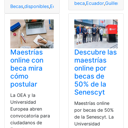
beca
,
Ecuador
,
Guillermo
,
Becas
,
disponibles
,
Ecuador
,
Línea
,
Maestrías
,
Profesiona
Maestrías
Descubre las
online con
maestrías
beca mira
online por
cómo
becas de
postular
50% de la
Senescyt
La OEA y la
Universidad
Maestrías online
Europea abren
por becas de 50%
convocatoria para
de la Senescyt. La
ciudadanos de
Universidad