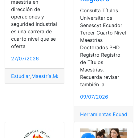
maestría en
dirección de
Consulta Títulos
operaciones y
Universitarios
seguridad industrial
Senescyt Ecuador
es una carrera de
Tercer Cuarto Nivel
cuarto nivel que se
Maestrías
oferta
Doctorados PHD
Registro Registro
27/07/2026
de Títulos
Maestrías.
Estudiar
,
Maestría
,
Maestrías
,
Ofertas
,
UDLA
,
Universidad
Recuerda revisar
también la
09/07/2026
Herramientas Ecuador
,
M