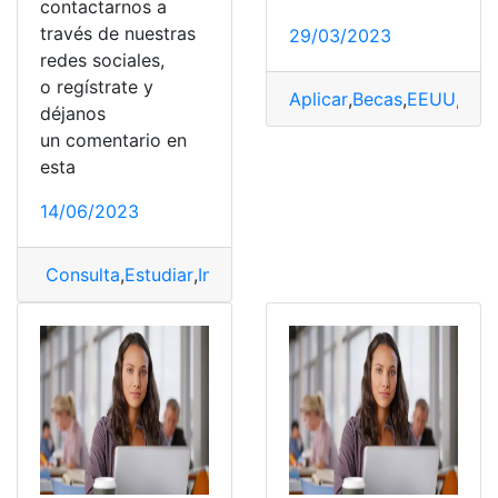
contactarnos a
través de nuestras
29/03/2023
redes sociales,
o regístrate y
Aplicar
,
Becas
,
EEUU
,
Estu
déjanos
un comentario en
esta
14/06/2023
Consulta
,
Estudiar
,
Ingeniería
,
Ingeniería Civil
,
Puntaje
,
Pu