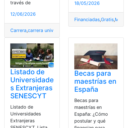
través de
18/05/2026
12/06/2026
Financiadas
,
Gratis
,
Maest
Carrera
,
carrera universitaria
,
Cupos
,
Modalidad
,
Oficiale
Listado de
Becas para
Universidade
maestrías en
s Extranjeras
España
SENESCYT
Becas para
Listado de
maestrías en
Universidades
España: ¿Cómo
Extranjeras
postular y qué
SENESCYT. Lista
financian para