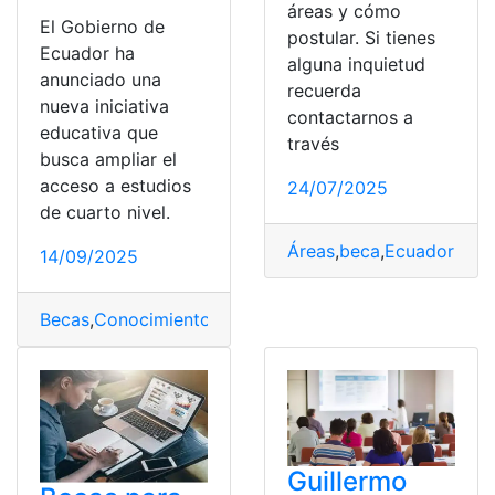
áreas y cómo
El Gobierno de
postular. Si tienes
Ecuador ha
alguna inquietud
anunciado una
recuerda
nueva iniciativa
contactarnos a
educativa que
través
busca ampliar el
acceso a estudios
24/07/2025
de cuarto nivel.
Áreas
,
beca
,
Ecuador
,
Guil
14/09/2025
Becas
,
Conocimiento
,
Ecuador
,
Maestrías
,
Transformar
,
V
Guillermo