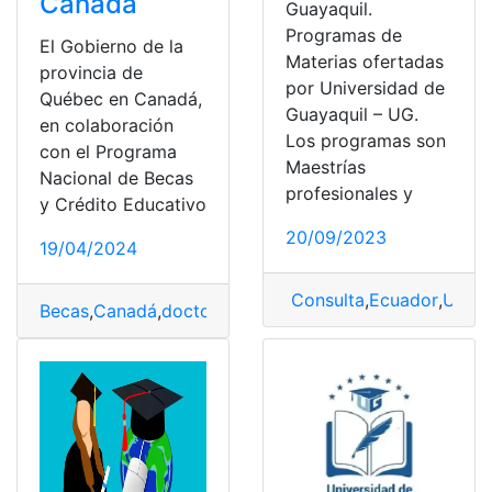
Canadá
Guayaquil.
Programas de
El Gobierno de la
Materias ofertadas
provincia de
por Universidad de
Québec en Canadá,
Guayaquil – UG.
en colaboración
Los programas son
con el Programa
Maestrías
Nacional de Becas
profesionales y
y Crédito Educativo
20/09/2023
19/04/2024
Consulta
,
Ecuador
,
Unive
Becas
,
Canadá
,
doctorados
,
Estudiar
,
Maestrías
,
postular
,