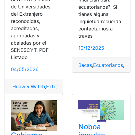
de Universidades
ecuatorianos?. Si
del Extranjero
tienes alguna
reconocidas,
inquietud recuerda
acreditadas,
contactarnos a
aprobadas y
través
abaladas por el
10/12/2025
SENESCYT. PDF
Listado
Becas
,
Ecuatorianos
,
Esp
04/05/2026
Huawei Watch
,
Extranjeras
,
Listado
,
SENESCYT
,
Univer
Noboa