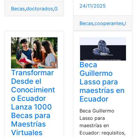
24/11/2025
Becas
,
doctorados
,
Gobierno
,
impulsa
,
Internacionales
,
Ma
Becas
,
cooperantes
,
Cultu
Beca
Transformar
Guillermo
Desde el
Lasso para
Conocimient
maestrías en
o Ecuador
Ecuador
Lanza 1000
Beca Guillermo
Becas para
Lasso para
Maestrías
maestrías en
Virtuales
Ecuador: requisitos,