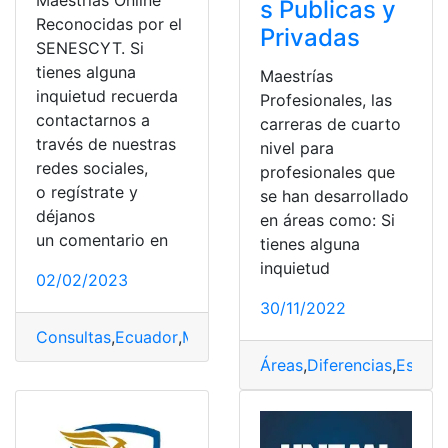
Maestrías Online
s Publicas y
Reconocidas por el
Privadas
SENESCYT. Si
tienes alguna
Maestrías
inquietud recuerda
Profesionales, las
contactarnos a
carreras de cuarto
través de nuestras
nivel para
redes sociales,
profesionales que
o regístrate y
se han desarrollado
déjanos
en áreas como: Si
un comentario en
tienes alguna
inquietud
02/02/2023
30/11/2022
Consultas
,
Ecuador
,
Maestrías
,
maestrías profesionales
Áreas
,
Diferencias
,
Especi