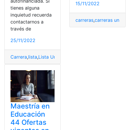
autofinanciada. Si
15/11/2022
tienes alguna
inquietud recuerda
carreras
,
carreras univers
contactarnos a
través de
25/11/2022
Carrera
,
lista
,
Lista Universidades
,
Maestrías
,
maestrías p
Maestría en
Educación
44 Ofertas