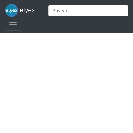
elyex