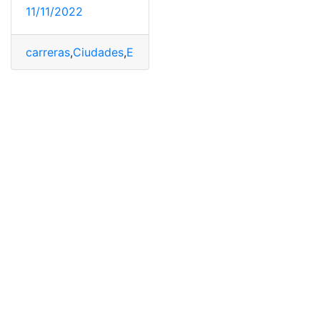
11/11/2022
carreras
,
Ciudades
,
Educativas
,
Ingresar a la universida