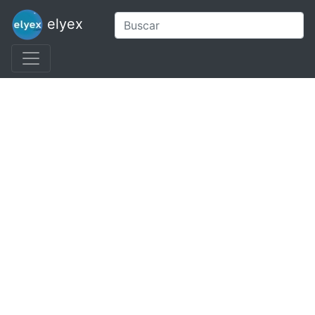
elyex