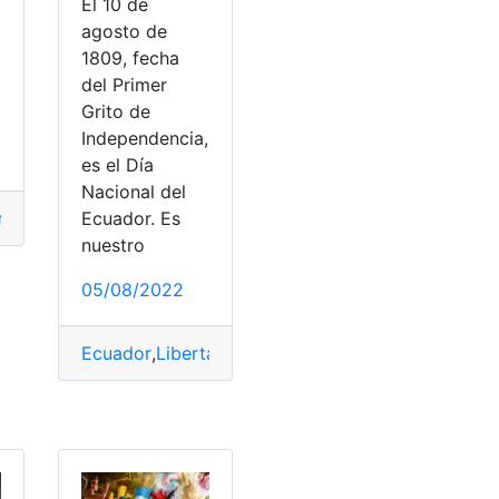
El 10 de
agosto de
1809, fecha
del Primer
Grito de
Independencia,
es el Día
Nacional del
Ecuador. Es
n
,
Independencia
,
Libertad
,
Revolución
nuestro
05/08/2022
Visa
Ecuador
,
Libertad
,
Nación
,
Primer Grito
,
Primer Gri
,
Libertad