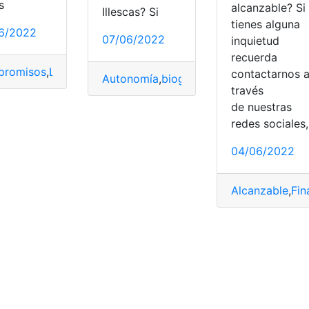
s
alcanzable? Si
Illescas? Si
tienes alguna
6/2022
07/06/2022
inquietud
recuerda
romisos
,
Libertad
,
Relación
,
Signos del zodiaco
,
Soltero
contactarnos 
Autonomía
,
biografía
,
Libertad
,
Poder
,
Re
través
de nuestras
redes sociales,
04/06/2022
men
,
Libertad
,
Trámites
Alcanzable
,
Fin
avamen
,
costos
,
gravamen
,
Registro Público de la Propiedad
,
R