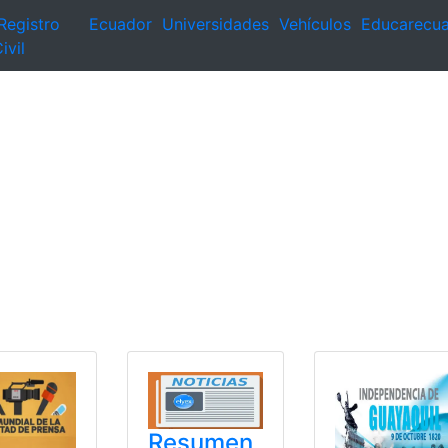
Registro
Ecuador
Universidades
Vehículos
Educarecu
ivil
Resumen