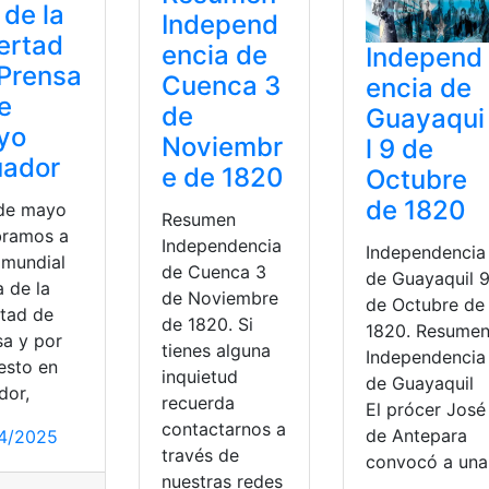
 de la
Independ
ertad
encia de
Independ
Prensa
Cuenca 3
encia de
e
de
Guayaqui
yo
Noviembr
l 9 de
uador
e de 1820
Octubre
de 1820
 de mayo
Resumen
bramos a
Independencia
Independencia
 mundial
de Cuenca 3
de Guayaquil 
a de la
de Noviembre
de Octubre de
rtad de
de 1820. Si
1820. Resume
sa y por
tienes alguna
Independencia
esto en
inquietud
de Guayaquil
dor,
recuerda
El prócer José
contactarnos a
de Antepara
4/2025
través de
convocó a una
nuestras redes