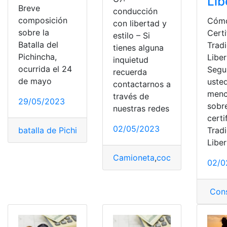
Lib
Breve
conducción
composición
Cómo
con libertad y
sobre la
Cert
estilo – Si
Batalla del
Tradi
tienes alguna
Pichincha,
Liber
inquietud
ocurrida el 24
Segu
recuerda
de mayo
uste
contactarnos a
menc
través de
29/05/2023
sobre
nuestras redes
certi
02/05/2023
Tradi
batalla de Pichincha
,
ejército
,
Identidad
,
Libertad
,
primer
Liber
Camioneta
,
coche diésel
,
Foto
02/0
Cons