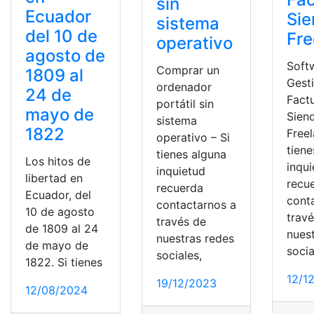
sin
Ecuador
Si
sistema
del 10 de
Fre
operativo
agosto de
Soft
Comprar un
1809 al
Gest
ordenador
24 de
Fact
portátil sin
mayo de
Sien
sistema
1822
Freel
operativo – Si
tiene
tienes alguna
Los hitos de
inqu
inquietud
libertad en
recu
recuerda
Ecuador, del
cont
contactarnos a
10 de agosto
trav
través de
de 1809 al 24
nues
nuestras redes
de mayo de
socia
sociales,
1822. Si tienes
12/1
19/12/2023
12/08/2024