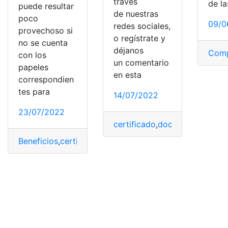
través
de la
puede resultar
de nuestras
poco
09/0
redes sociales,
provechoso si
o regístrate y
no se cuenta
déjanos
Comp
con los
un comentario
papeles
en esta
correspondien
tes para
14/07/2022
23/07/2022
certificado
,
documento
,
grava
Beneficios
,
certificado
,
Certificado de Libertad de Gr