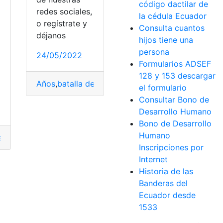
código dactilar de
redes sociales,
la cédula Ecuador
o regístrate y
Consulta cuantos
déjanos
hijos tiene una
persona
a
24/05/2022
sumen
Formularios ADSEF
128 y 153 descargar
Años
,
batalla de Pichincha
,
Ecuador
,
Historia
,
Liber
el formulario
Consultar Bono de
Desarrollo Humano
Bono de Desarrollo
Humano
anciera
,
Libertad
,
Realidad
,
Utopía
equisitos
,
Vigencia
Inscripciones por
Internet
Historia de las
Banderas del
Ecuador desde
1533