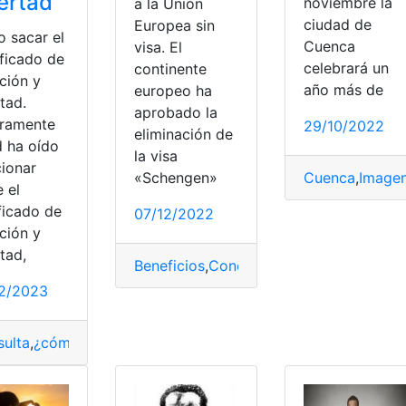
ertad
noviembre la
a la Unión
ciudad de
Europea sin
 sacar el
Cuenca
visa. El
ificado de
celebrará un
continente
ción y
año más de
europeo ha
tad.
aprobado la
ramente
29/10/2022
eliminación de
d ha oído
la visa
ionar
Cuenca
,
Image
«Schengen»
 el
ficado de
07/12/2022
ción y
a victoria
tad,
Beneficios
,
Condición
,
derecho
,
Libertad
,
n Tunland G7
,
Libertad
,
Motor
2/2023
ulta
,
¿cómo lo hago?
,
Certificado de Libertad de Gravamen