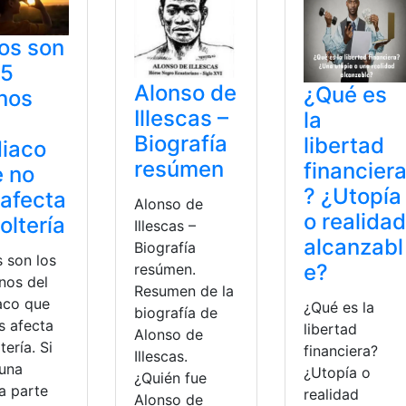
os son
 5
Alonso de
¿Qué es
nos
Illescas –
la
Biografía
libertad
iaco
resúmen
financier
 no
? ¿Utopía
 afecta
Alonso de
o realidad
soltería
Illescas –
alcanzabl
Biografía
s son los
e?
resúmen.
nos del
Resumen de la
aco que
¿Qué es la
biografía de
s afecta
libertad
Alonso de
ltería. Si
financiera?
Illescas.
 una
¿Utopía o
¿Quién fue
a parte
realidad
Alonso de