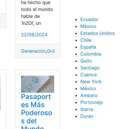
ha hecho que
todo el mundo
hable de
Ecuador
oria
,
Independencia
,
Resumen
‘InZOI’, un
umen
México
Estados Unidos
22/08/2024
Chile
España
Generación
,
Gráficos
,
GTA
,
InZOI
,
Libertad
,
Mezcla
,
S
Colombia
Quito
Santiago
Cuenca
New York
México
Ambato
Pasaport
Portoviejo
es Más
Ibarra
Poderoso
Durán
s del
Mundo