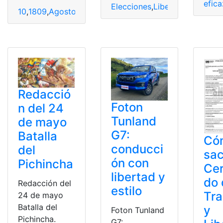
efica
Elecciones
,
Libertad
,
personali
10
,
1809
,
Agosto
,
Ecuador
,
hitos
,
Libertad
,
Mayo
Redacció
Foton
n del 24
Tunland
de mayo
G7:
Batalla
Có
conducci
del
sac
ón con
Pichincha
Cer
libertad y
do 
Redacción del
estilo
Tra
24 de mayo
Batalla del
y
Foton Tunland
Pichincha.
G7: