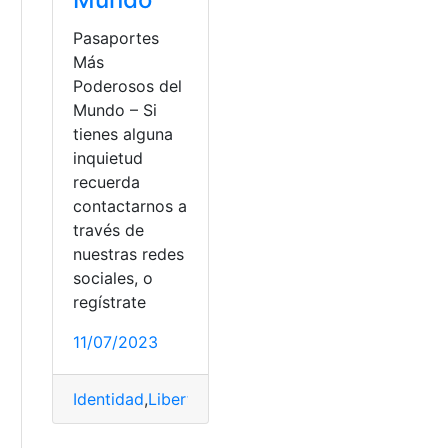
Pasaportes
Más
Poderosos del
Mundo – Si
tienes alguna
inquietud
recuerda
contactarnos a
través de
nuestras redes
sociales, o
regístrate
11/07/2023
toria
,
Independencia de Cuenca
a
Identidad
,
Libertad
,
Movilidad
,
Mundo
,
Pasaporte
,
Vi