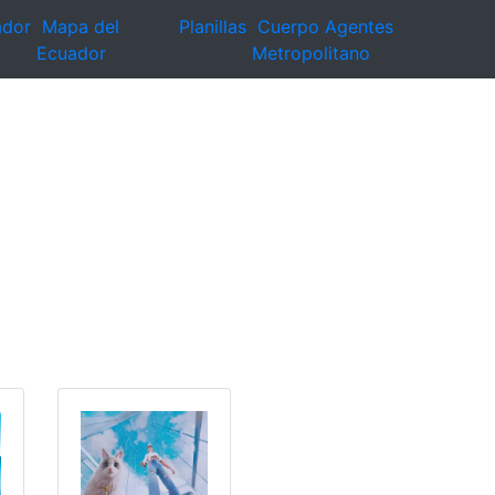
ador
Mapa del
Planillas
Cuerpo Agentes
Ecuador
Metropolitano