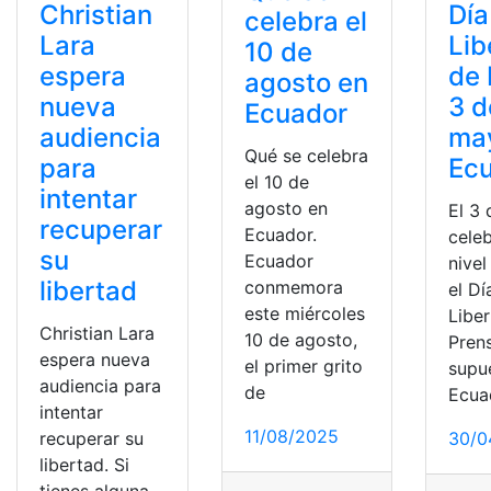
Christian
Día
celebra el
Lara
Lib
10 de
espera
de 
agosto en
nueva
3 d
Ecuador
audiencia
ma
Qué se celebra
para
Ec
el 10 de
intentar
agosto en
El 3
recuperar
Ecuador.
cele
su
Ecuador
nivel
libertad
conmemora
el Dí
este miércoles
Libe
Christian Lara
10 de agosto,
Pren
espera nueva
el primer grito
supu
audiencia para
de
Ecua
intentar
11/08/2025
recuperar su
30/0
libertad. Si