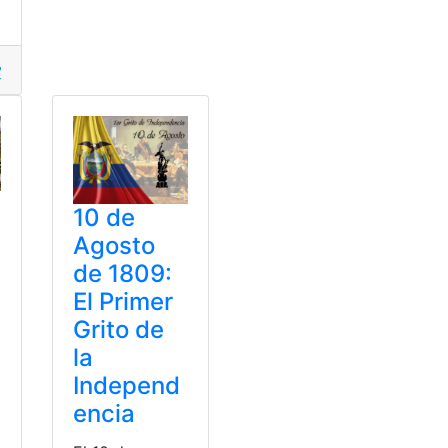
y niños
,
Realidad
,
sexual
,
Tráfico
10 de
Agosto
de 1809:
El Primer
Grito de
la
a
Independ
encia