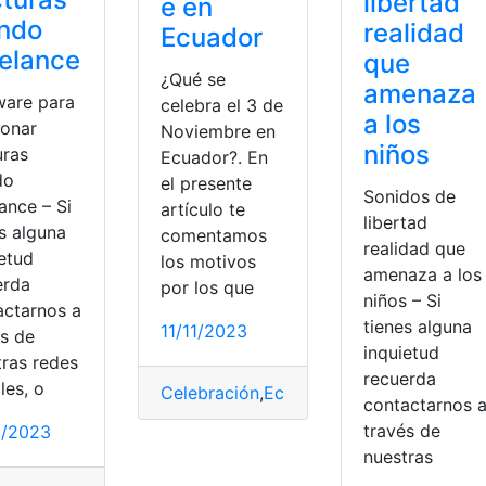
libertad
e en
endo
realidad
Ecuador
elance
que
¿Qué se
amenaza
ware para
celebra el 3 de
a los
ionar
Noviembre en
niños
uras
Ecuador?. En
do
el presente
Sonidos de
ance – Si
artículo te
libertad
s alguna
comentamos
realidad que
ietud
los motivos
amenaza a los
erda
por los que
niños – Si
actarnos a
tienes alguna
11/11/2023
és de
inquietud
tras redes
recuerda
les, o
Celebración
,
Ecuador
,
Fechas cívicas
,
His
contactarnos 
través de
2/2023
nuestras