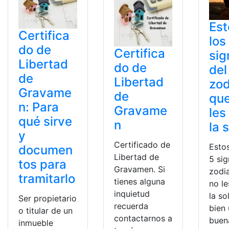
Est
Certifica
los
do de
Certifica
sig
Libertad
do de
del
de
Libertad
zod
Gravame
de
que
n: Para
Gravame
les
qué sirve
n
la 
y
Certificado de
Esto
documen
Libertad de
5 sig
tos para
Gravamen. Si
zodi
tramitarlo
tienes alguna
no le
inquietud
la so
Ser propietario
recuerda
bien
o titular de un
contactarnos a
buen
inmueble