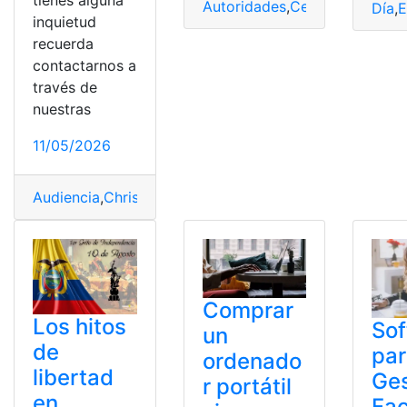
tienes alguna
Autoridades
,
Celebra
,
Indepen
Día
,
E
inquietud
recuerda
contactarnos a
través de
nuestras
11/05/2026
Audiencia
,
Christian
,
Ecuador
,
Lara
,
Libertad
Comprar
Los hitos
So
un
de
pa
ordenado
libertad
Ges
r portátil
en
Fac