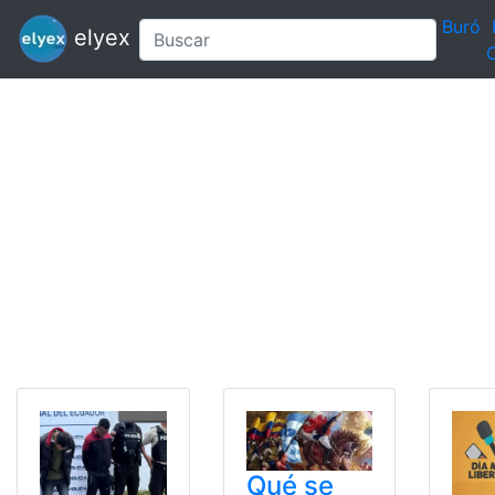
Buró
elyex
C
Qué se