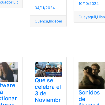
dencia
,
Libertad
,
Proceso
cuador
,
Libertad
,
Mayo
,
Prensa
10/10/2024
04/11/2024
Guayaquil
,
Hist
Cuenca
,
Independencia
,
Noviembre
,
Res
Qué se
ftware
celebra el
ra
Sonidos
3 de
tionar
de
Noviembr
turas