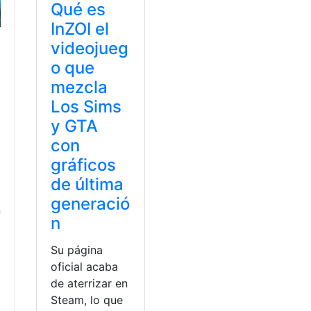
Qué es
InZOI el
videojueg
o que
mezcla
Los Sims
y GTA
con
gráficos
9
de última
generació
n
n
Su página
oficial acaba
de aterrizar en
Steam, lo que