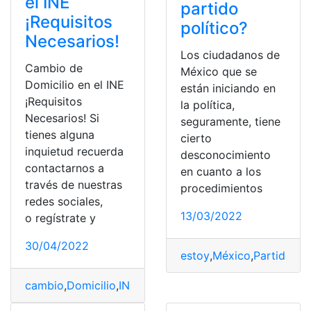
el INE
partido
¡Requisitos
político?
Necesarios!
Los ciudadanos de
Cambio de
México que se
Domicilio en el INE
están iniciando en
¡Requisitos
la política,
Necesarios! Si
seguramente, tiene
tienes alguna
cierto
inquietud recuerda
desconocimiento
contactarnos a
en cuanto a los
través de nuestras
procedimientos
redes sociales,
13/03/2022
o regístrate y
30/04/2022
estoy
,
México
,
Partido pol
cambio
,
Domicilio
,
INE
,
México
,
Requisitos