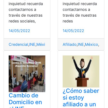
inquietud recuerda
inquietud recuerda
contactarnos a
contactarnos a
través de nuestras
través de nuestras
redes sociales,
redes
14/05/2022
14/05/2022
Credencial
,
INE
,
México
,
Requisitos
Afiliado
,
trámite
,
INE
,
México
,
Part
¿Cómo saber
Cambio de
si estoy
Domicilio en
afiliado a un