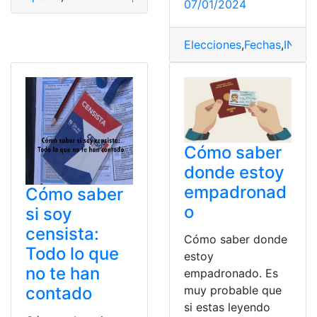
07/01/2024
Elecciones
,
Fechas
,
INE
,
Lí
Cómo saber
donde estoy
empadronad
Cómo saber
o
si soy
censista:
Cómo saber donde
Todo lo que
estoy
no te han
empadronado. Es
contado
muy probable que
si estas leyendo