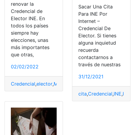
renovar la
Sacar Una Cita
Credencial de
Para INE Por
Elector INE. En
Internet –
todos los países
Credencial De
siempre hay
Elector. Si tienes
elecciones, unas
alguna inquietud
más importantes
recuerda
que otras,
contactarnos a
través de nuestras
02/02/2022
31/12/2021
Credencial
,
elector
,
México
,
renovar
,
Requisitos
cita
,
Credencial
,
INE
,
Inter