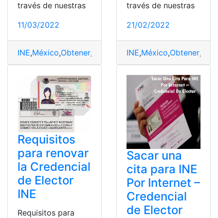
través de nuestras
través de nuestras
11/03/2022
21/02/2022
INE
,
México
,
Obtener
,
Sacar
,
Trámites
INE
,
México
,
Obtener
,
Sac
Requisitos
para renovar
Sacar una
la Credencial
cita para INE
de Elector
Por Internet –
INE
Credencial
de Elector
Requisitos para