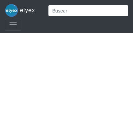
elyex