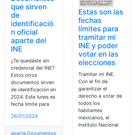
que sirven
Estas son las
de
fechas
identificació
límites para
n oficial
tramitar mi
aparte del
INE y poder
INE
votar en las
¿Te quedaste sin
elecciones
credencial del INE?
Tramitar mi INE.
Estos otros
Con el fin de
documentos sirven
garantizar el
de identificación en
derecho a votar de
2024. Este lunes es
todos los
fecha límite para
habitantes
26/01/2024
mexicanos, el
Instituto Nacional
aparte
,
Documentos
,
Identificación
,
INE
,
México
,
Oficial
,
s