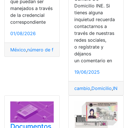
que puedan ser
Domicilio INE. Si
manejados a través
tienes alguna
de la credencial
inquietud recuerda
correspondiente
contactarnos a
través de nuestras
01/08/2026
redes sociales,
o regístrate y
México
,
número de folio
,
Proceso
,
saber
,
trámite
déjanos
un comentario en
19/06/2025
cambio
,
Domicilio
,
INE
,
Mé
Documentos