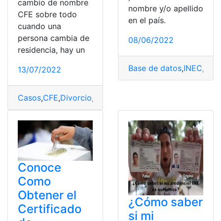
cambio de nombre
nombre y/o apellido
CFE sobre todo
en el país.
cuando una
persona cambia de
08/06/2022
residencia, hay un
Base de datos
,
INEC
,
Pobl
13/07/2022
Casos
,
CFE
,
Divorcio
,
facturar CFE
,
Fallecimiento
,
Recibo
Conoce
Como
Obtener el
¿Cómo saber
Certificado
si mi