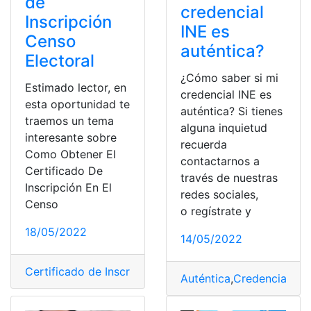
de
credencial
Inscripción
INE es
Censo
auténtica?
Electoral
¿Cómo saber si mi
Estimado lector, en
credencial INE es
esta oportunidad te
auténtica? Si tienes
traemos un tema
alguna inquietud
interesante sobre
recuerda
Como Obtener El
contactarnos a
Certificado De
través de nuestras
Inscripción En El
redes sociales,
Censo
o regístrate y
18/05/2022
14/05/2022
Certificado de Inscripción Censo Electoral
,
Documento 
Auténtica
,
Credencial
,
Dat