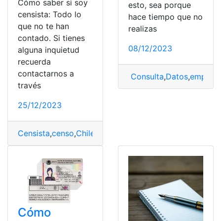
Cómo saber si soy
esto, sea porque
censista: Todo lo
hace tiempo que no
que no te han
realizas
contado. Si tienes
08/12/2023
alguna inquietud
recuerda
contactarnos a
Consulta
,
Datos
,
empadr
través
25/12/2023
Censista
,
censo
,
Chile
,
funciones
,
INE
Cómo