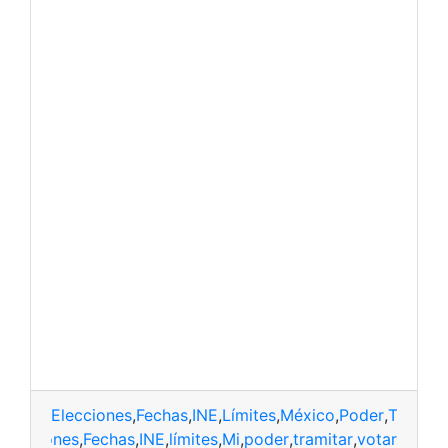
Elecciones
,
Fechas
,
INE
,
Límites
,
México
,
Poder
,
Tramita
elecciones
,
Fechas
,
INE
,
límites
,
Mi
,
poder
,
tramitar
,
votar