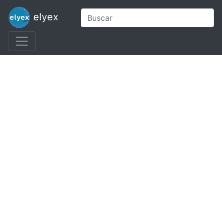
elyex