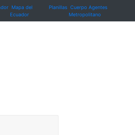
ador
Mapa del
Planillas
Cuerpo Agentes
Ecuador
Metropolitano