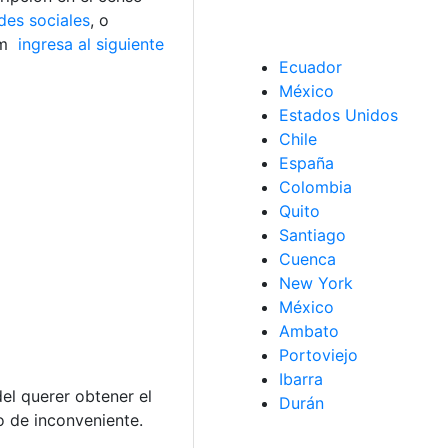
des sociales
, o
am
ingresa al siguiente
Ecuador
México
Estados Unidos
Chile
España
Colombia
Quito
Santiago
Cuenca
New York
México
Ambato
Portoviejo
Ibarra
del querer obtener el
Durán
po de inconveniente.