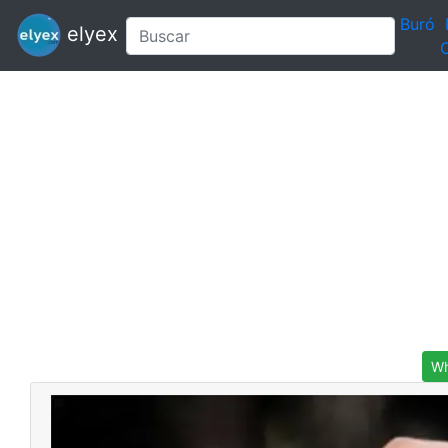
Buró
elyex
C
Wh