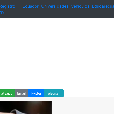
Registro
Ecuador
Universidades
Vehículos
Educarecu
ivil
atsapp
Email
Twitter
Telegram