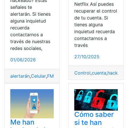
hackeado? Estas
Netflix Así puedes
señales te
recuperar el control
alertarán. Si tienes
de tu cuenta. Si
alguna inquietud
tienes alguna
recuerda
inquietud recuerda
contactarnos a
contactarnos a
través de nuestras
través
redes sociales,
27/10/2025
01/06/2026
Control
,
cuenta
,
hackead
alertarán
,
Celular
,
FM
,
fue
,
hackeado
,
Señales
,
Té
Cómo saber
Me han
si te han