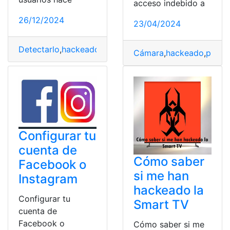
acceso indebido a
26/12/2024
23/04/2024
Detectarlo
,
hackeado
,
Recupera
,
Whatsapp
Cámara
,
hackeado
,
puede
Configurar tu
cuenta de
Cómo saber
Facebook o
si me han
Instagram
hackeado la
Configurar tu
Smart TV
cuenta de
Facebook o
Cómo saber si me