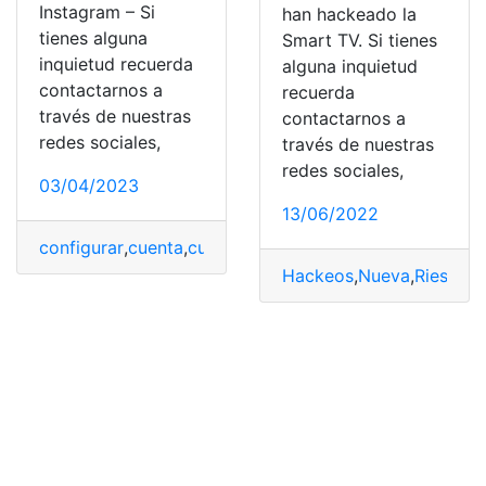
Instagram – Si
han hackeado la
tienes alguna
Smart TV. Si tienes
inquietud recuerda
alguna inquietud
contactarnos a
recuerda
través de nuestras
contactarnos a
redes sociales,
través de nuestras
redes sociales,
03/04/2023
13/06/2022
configurar
,
cuenta
,
cuenta hackeada
,
Facebook
,
Instagr
Hackeos
,
Nueva
,
Riesgo
,
S