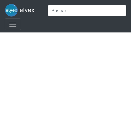
elyex