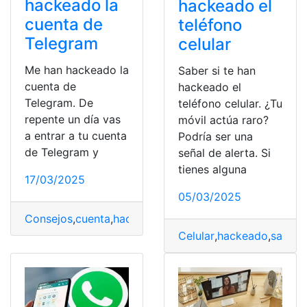
hackeado la
hackeado el
cuenta de
teléfono
Telegram
celular
Me han hackeado la
Saber si te han
cuenta de
hackeado el
Telegram. De
teléfono celular. ¿Tu
repente un día vas
móvil actúa raro?
a entrar a tu cuenta
Podría ser una
de Telegram y
señal de alerta. Si
tienes alguna
17/03/2025
05/03/2025
Consejos
,
cuenta
,
hackeado
,
recuperarla
,
Telegram
Celular
,
hackeado
,
saber
,
s