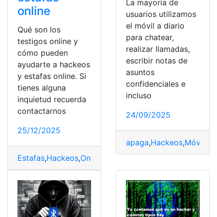
La mayoría de
online
usuarios utilizamos
el móvil a diario
Qué son los
para chatear,
testigos online y
realizar llamadas,
cómo pueden
escribir notas de
ayudarte a hackeos
asuntos
y estafas online. Si
confidenciales e
tienes alguna
incluso
inquietud recuerda
contactarnos
24/09/2025
25/12/2025
apaga
,
Hackeos
,
Móvil
,
op
Estafas
,
Hackeos
,
Online
,
testigos