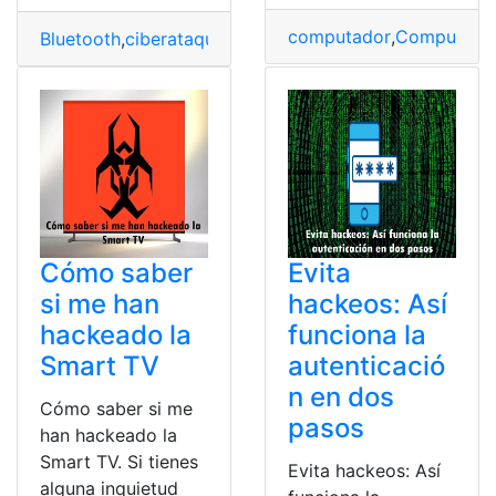
computador
,
Computado
Bluetooth
,
ciberataques
,
Consejos
,
Evitar
,
Hackeos
,
prote
Cómo saber
Evita
si me han
hackeos: Así
hackeado la
funciona la
Smart TV
autenticació
n en dos
Cómo saber si me
pasos
han hackeado la
Smart TV. Si tienes
Evita hackeos: Así
alguna inquietud