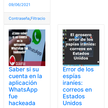
09/06/2021
Contraseña
,
Filtraciones
,
Hackeo
,
Hackeos
,
Hacker
,
Reco
Saber si su
Error de los
cuenta en la
espías
aplicación
iraníes:
WhatsApp
correos en
fue
Estados
hackeada
Unidos