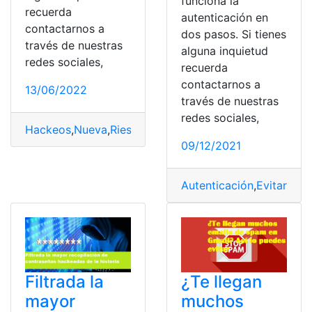
funciona la
recuerda
autenticación en
contactarnos a
dos pasos. Si tienes
través de nuestras
alguna inquietud
redes sociales,
recuerda
contactarnos a
13/06/2022
través de nuestras
redes sociales,
Hackeos
,
Nueva
,
Riesgo
,
Smart TV
,
tecnología
09/12/2021
Autenticación
,
Evitar
,
Fun
Filtrada la
¿Te llegan
mayor
muchos