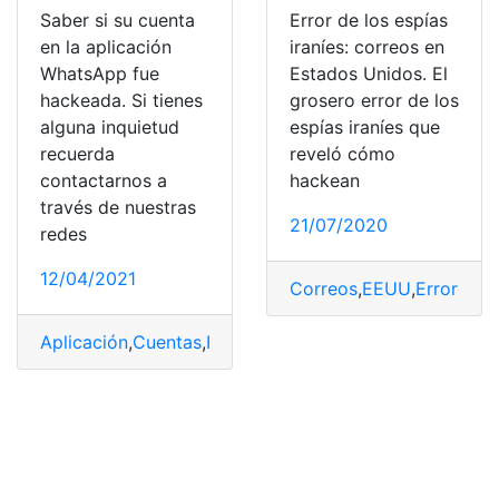
Saber si su cuenta
Error de los espías
en la aplicación
iraníes: correos en
WhatsApp fue
Estados Unidos. El
hackeada. Si tienes
grosero error de los
alguna inquietud
espías iraníes que
recuerda
reveló cómo
contactarnos a
hackean
través de nuestras
21/07/2020
redes
12/04/2021
Correos
,
EEUU
,
Errores
,
H
Aplicación
,
Cuentas
,
Hackeos
,
Whatsapp