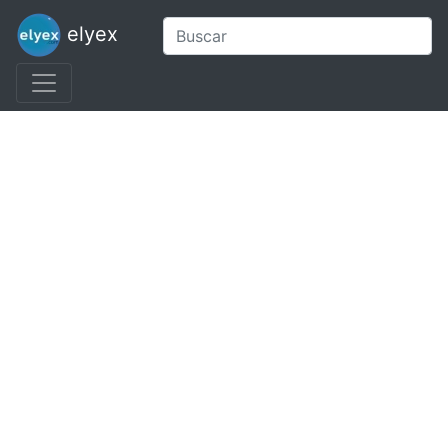
elyex