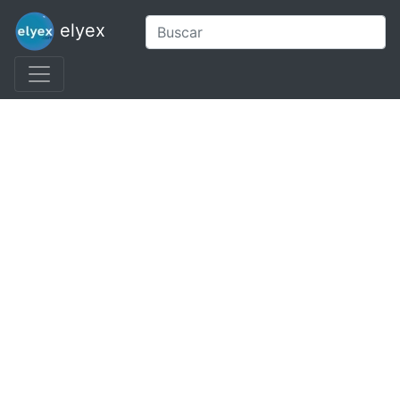
elyex