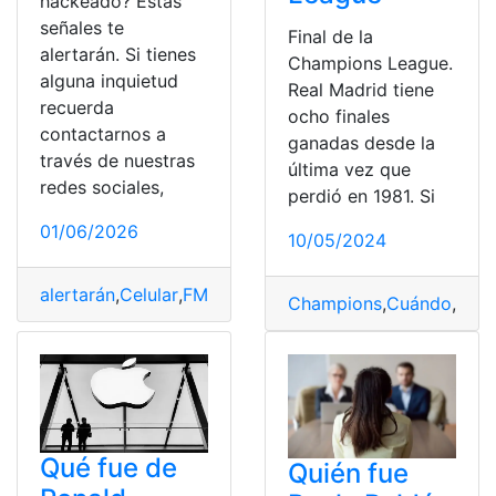
hackeado? Estas
señales te
Final de la
alertarán. Si tienes
Champions League.
alguna inquietud
Real Madrid tiene
recuerda
ocho finales
contactarnos a
ganadas desde la
través de nuestras
última vez que
redes sociales,
perdió en 1981. Si
01/06/2026
10/05/2024
alertarán
,
Celular
,
FM
,
fue
,
hackeado
,
Señales
,
Té
Champions
,
Cuándo
,
Final
Qué fue de
Quién fue