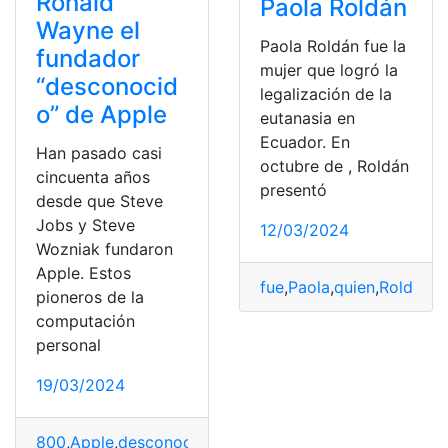
Ronald
Paola Roldán
Wayne el
Paola Roldán fue la
fundador
mujer que logró la
“desconocid
legalización de la
o” de Apple
eutanasia en
Ecuador. En
Han pasado casi
octubre de , Roldán
cincuenta años
presentó
desde que Steve
Jobs y Steve
12/03/2024
Wozniak fundaron
Apple. Estos
fue
,
Paola
,
quien
,
Roldán
pioneros de la
computación
personal
19/03/2024
800
,
Apple
,
desconocido
,
dólares
,
Fortuna
,
fue
,
Fundador
,