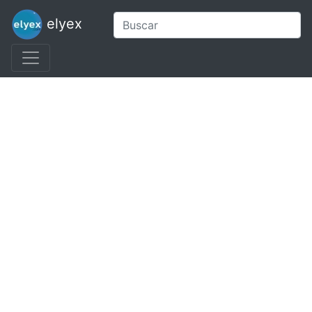
elyex