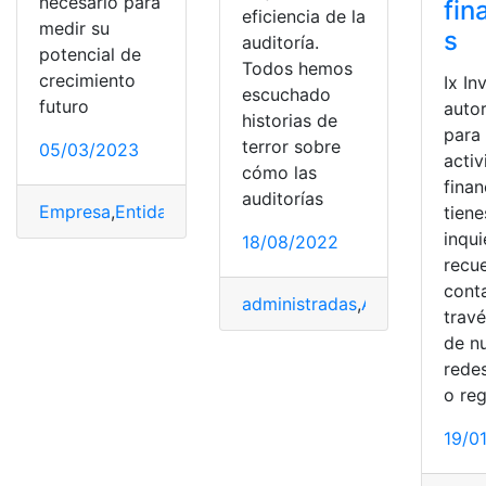
necesario para
fin
eficiencia de la
medir su
s
auditoría.
potencial de
Todos hemos
crecimiento
Ix In
escuchado
futuro
auto
historias de
para 
terror sobre
05/03/2023
acti
cómo las
finan
auditorías
Empresa
,
Entidades financieras
,
Importancia
,
métodos
,
V
tiene
inqu
18/08/2022
recu
cont
administradas
,
Auditoría
,
Audit
trav
de n
redes
o reg
19/0