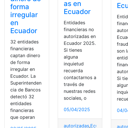
as en
Ec
forma
Ecuador
irregular
Enti
en
Entidades
finan
Ecuador
financieras no
auto
autorizadas en
Ecua
32 entidades
Ecuador 2025.
frau
financieras
Si tienes
son l
captan dinero
alguna
enti
de forma
inquietud
finan
irregular en
recuerda
auto
Ecuador. La
contactarnos a
Si ti
Superintenden
través de
algu
cia de Bancos
nuestras redes
inqu
detectó 32
sociales, o
recu
entidades
05/04/2025
financieras
04/0
que operan
autorizadas
,
Ecuador
,
Entidad
auto