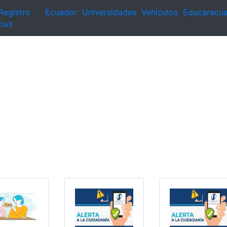
Registro
Ecuador
Universidades
Vehículos
Educarecu
ivil