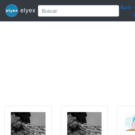
Buró
elyex
C