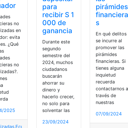
uador
para
pirámides
recibir S 1
financier
dades
000 de
s
cieras no
ganancia
rizadas en
En qué delitos
dor: evita
se incurre al
Durante este
des. ¿Qué
promover las
segundo
as
pirámides
semestre del
dades
financieras. Si
2024, muchos
cieras no
tienes alguna
ciudadanos
rizadas?.
inquietud
buscarán
enes
recuerda
ahorrar su
na
contactarnos 
dinero y
ietud
través de
hacerlo crecer,
erda
nuestras
no solo para
solventar las
4/2025
07/09/2024
23/09/2024
es
,
financieras
,
lista
,
Superintendencia de Bancos
rizadas
,
Ecuador
,
Entidades
,
financieras
,
Superintendencia de