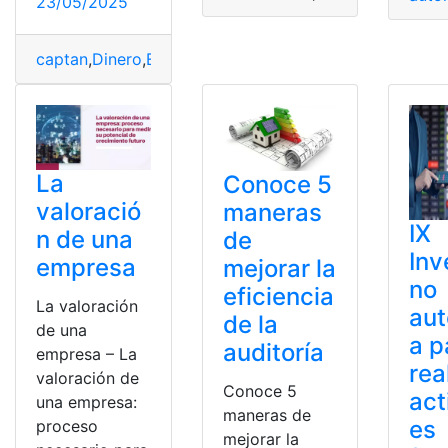
23/05/2025
captan
,
Dinero
,
Ecuador
,
Entidades
,
financieras
,
irregular
La
Conoce 5
valoració
maneras
IX
n de una
de
Inv
empresa
mejorar la
no
eficiencia
La valoración
aut
de la
de una
a p
auditoría
empresa – La
rea
valoración de
Conoce 5
act
una empresa:
maneras de
es
proceso
mejorar la