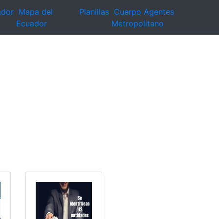
ador
Mapa del
Planillas
Cuerpo Agentes
Ecuador
Metropolitano