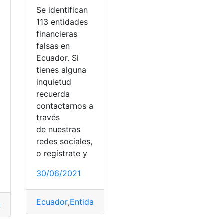
Se identifican
113 entidades
financieras
falsas en
Ecuador. Si
tienes alguna
inquietud
recuerda
contactarnos a
través
de nuestras
s
,
Servicio
redes sociales,
o regístrate y
30/06/2021
Ecuador
,
Entidades financieras
,
Falsas
,
Identificaci
os hipotecarios
,
Documentos
,
México
,
Requisitos