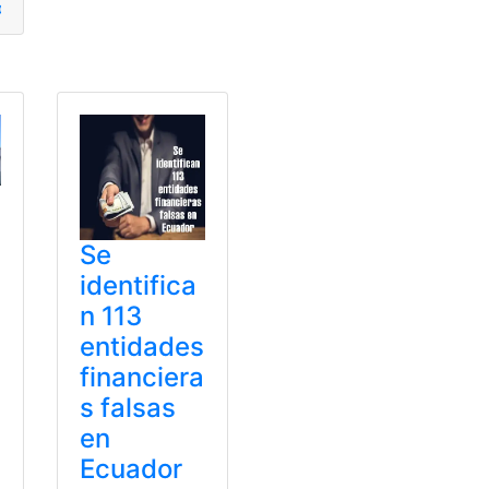
tos
,
financieras
,
incurre
,
pirámides
,
promover
Ganancia
,
meses
,
Navidad
,
Perú
,
plazo
,
Recibir
,
Septiembre
,
Tas
Se
identifica
n 113
entidades
financiera
s falsas
en
Ecuador