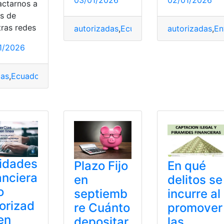
03/01/2026
02/01/2026
actarnos a
és de
tras redes
autorizadas
,
Ecuador
,
Entidades
autorizadas
,
financie
,
En
1/2026
as
,
Ecuador
,
Evitar
,
financieras
,
Multas
,
Recomendaciones
uador
,
Entidades
,
financieras
,
lista
idades
Plazo Fijo
En qué
anciera
en
delitos se
o
septiemb
incurre al
orizad
re Cuánto
promover
en
depositar
las