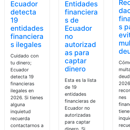
Re
Ecuador
Entidades
da
detecta
financiera
fin
19
s de
s p
entidades
Ecuador
evi
financiera
no
mul
s ilegales
autorizad
de
as para
Cuidado con
captar
Cómo
tu dinero;
dinero
mult
Ecuador
deud
detecta 19
Esta es la lista
2026
financieras
de 19
reco
ilegales en
entidades
nes
2026. Si tienes
financieras de
finan
alguna
Ecuador no
tiene
inquietud
autorizadas
inqu
recuerda
para captar
recu
contactarnos a
dinero. Si