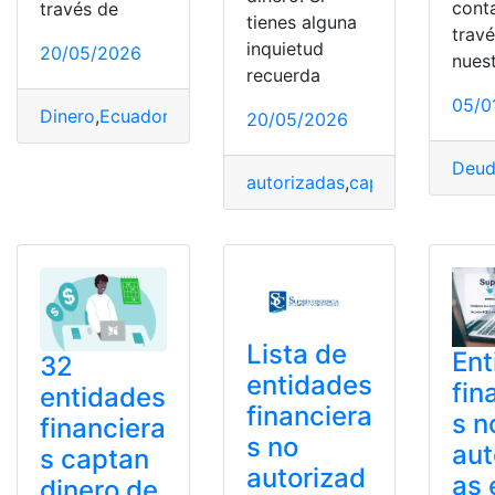
cont
través de
tienes alguna
trav
inquietud
20/05/2026
nues
recuerda
05/0
Dinero
,
Ecuador
,
financieras
,
ilegales
20/05/2026
Deud
autorizadas
,
captar
,
Dinero
,
Ec
Lista de
Ent
32
entidades
fin
entidades
financiera
s n
financiera
s no
aut
s captan
autorizad
as 
dinero de