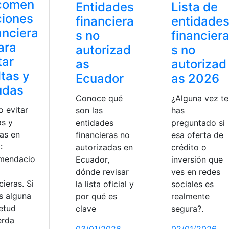
comen
Entidades
Lista de
ciones
financiera
entidade
anciera
s no
financier
ara
autorizad
s no
tar
as
autorizad
tas y
Ecuador
as 2026
udas
Conoce qué
¿Alguna vez te
 evitar
son las
has
as y
entidades
preguntado si
as en
financieras no
esa oferta de
:
autorizadas en
crédito o
mendacio
Ecuador,
inversión que
dónde revisar
ves en redes
cieras. Si
la lista oficial y
sociales es
s alguna
por qué es
realmente
ietud
clave
segura?.
erda