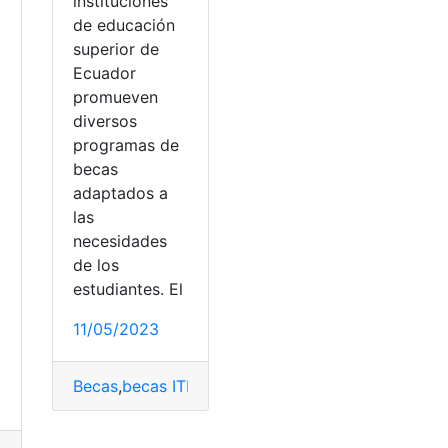
instituciones
de educación
a
superior de
Ecuador
promueven
diversos
programas de
becas
adaptados a
las
necesidades
de los
estudiantes. El
a
11/05/2023
Becas
,
becas ITB
,
Beneficios
,
Documentos
,
estudio
,
 Bancos