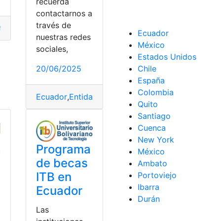
recuerda
contactarnos a
través de
ras
tidades
,
financieras
,
lista
Ecuador
nuestras redes
México
sociales,
Estados Unidos
20/06/2025
Chile
España
Colombia
Ecuador
,
Entidades
,
financieras
,
ilegales
,
libremente
Quito
Santiago
Cuenca
New York
Programa
México
de becas
Ambato
ITB en
Portoviejo
Ibarra
Ecuador
Durán
Las