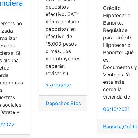
anciera
depósitos
Crédito
efectivo. SAT:
Hipotecario
cómo declarar
Banorte.
versors no
depósitos en
Requisitos
rizada
efectivo de
para Crédito
realizar
15,000 pesos
Hipotecario
vidades
o más. Los
Banorte: Qué
cieras. Si
contribuyentes
es,
aloración
s alguna
deberán
Documentos y
ietud
revisar su
Ventajas. Ya
erda
está más
actarnos a
27/10/2021
oría financiera
,
Eficiencia
,
eficiencia de la auditoría
,
Negocio
cerca la
és
vivienda de
uestras
Depósitos
,
Efectivo
,
Leyes
,
México
,
SAT
 sociales,
06/10/2021
ístrate y
1/2022
Banorte
,
Crédit