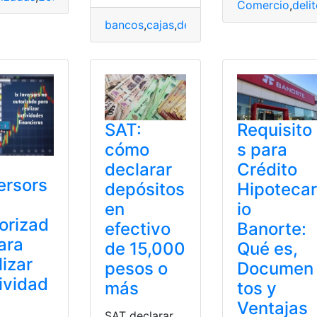
Comercio
,
deli
bancos
,
cajas
,
depositar
,
fijo
,
financieras
,
Requisito
SAT:
s para
cómo
Crédito
declarar
ersors
Hipotecar
depósitos
io
en
orizad
Banorte:
efectivo
ara
Qué es,
de 15,000
lizar
Documen
pesos o
ividad
tos y
más
Ventajas
SAT declarar