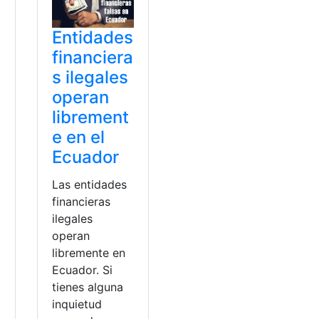
s
Entidades
a
financiera
s ilegales
operan
librement
e en el
Ecuador
Las entidades
financieras
ilegales
operan
libremente en
Ecuador. Si
tienes alguna
inquietud