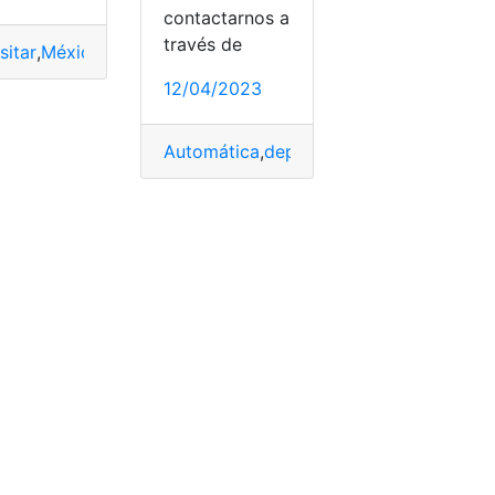
contactarnos a
través de
sitar
,
México
,
número
,
Tarjeta
,
Transferencia
12/04/2023
sitar
,
México
,
pensión
Automática
,
depositar
,
México
,
Recibo
,
Sa
s
,
Navidad
,
Perú
,
plazo
,
Recibir
,
Septiembre
,
Tasas