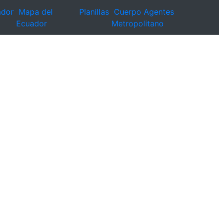
ador
Mapa del
Planillas
Cuerpo Agentes
Ecuador
Metropolitano