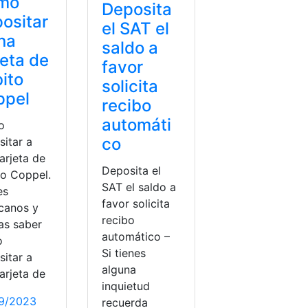
mo
Deposita
ositar
el SAT el
na
saldo a
jeta de
favor
ito
solicita
ppel
recibo
automáti
o
co
sitar a
arjeta de
Deposita el
to Coppel.
SAT el saldo a
es
favor solicita
canos y
recibo
as saber
automático –
o
Si tienes
sitar a
alguna
arjeta de
inquietud
9/2023
recuerda