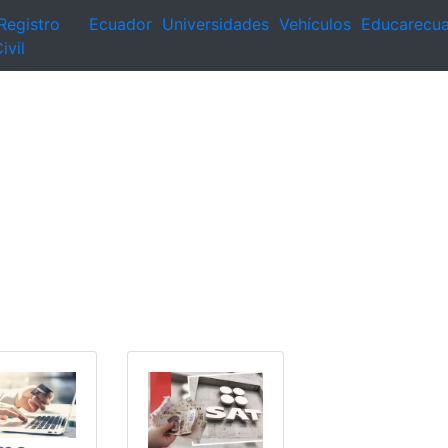
Registro
Ecuador
Universidades
Vehículos
Educarecu
ivil