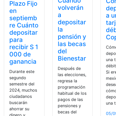
Cuándo
Có
Plazo Fijo
volverán
dep
en
a
a u
septiemb
depositar
tar
re Cuánto
la
déb
depositar
pensión y
Co
para
las becas
recibir S 1
Cóm
del
000 de
depo
Bienestar
una t
ganancia
débi
Después de
Durante este
Si er
las elecciones,
segundo
mexi
regresa la
semestre del
dese
programación
2024, muchos
cóm
habitual de los
ciudadanos
depo
pagos de las
buscarán
una t
pensiones y
ahorrar su
becas del
05/0
dinero y