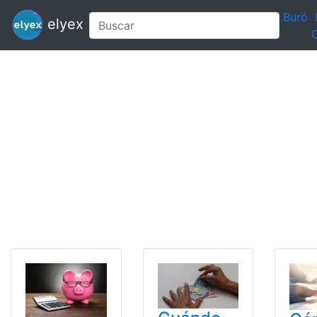
Buró
elyex
C