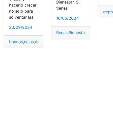
Bienestar. Si
hacerlo crecer,
tienes
no solo para
depo
solventar las
16/06/2024
23/09/2024
Becas
,
Bienestar
,
Cuándo
,
depo
bancos
,
cajas
,
depositar
,
fijo
,
financieras
,
Ganancia
,
mese