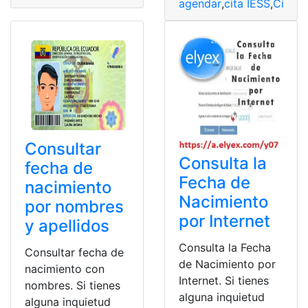
agendar
,
cita IESS
,
Citas
,
c
Consultar
Consulta la
fecha de
Fecha de
nacimiento
Nacimiento
por nombres
por Internet
y apellidos
Consulta la Fecha
Consultar fecha de
de Nacimiento por
nacimiento con
Internet. Si tienes
nombres. Si tienes
alguna inquietud
alguna inquietud