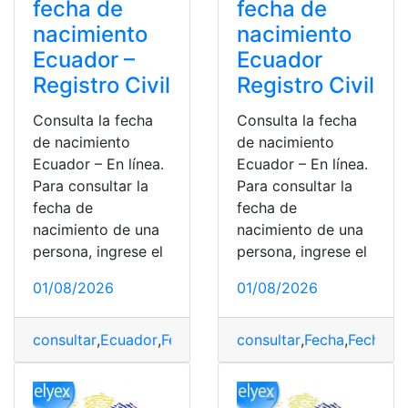
fecha de
fecha de
nacimiento
nacimiento
Ecuador –
Ecuador
Registro Civil
Registro Civil
Consulta la fecha
Consulta la fecha
de nacimiento
de nacimiento
Ecuador – En línea.
Ecuador – En línea.
Para consultar la
Para consultar la
fecha de
fecha de
nacimiento de una
nacimiento de una
persona, ingrese el
persona, ingrese el
01/08/2026
01/08/2026
consultar
,
Ecuador
,
Fecha de Nacimiento
consultar
,
Fecha
,
Herramientas
,
Fecha d