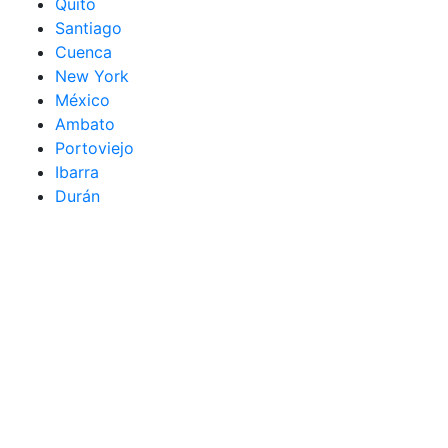
Quito
Santiago
Cuenca
New York
México
Ambato
Portoviejo
Ibarra
Durán