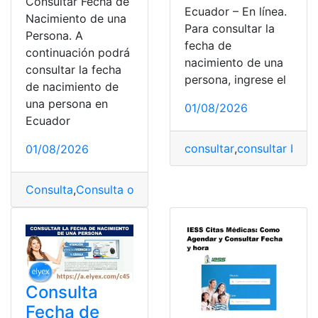
Consultar Fecha de
Ecuador – En línea.
Nacimiento de una
Para consultar la
Persona. A
fecha de
continuación podrá
nacimiento de una
consultar la fecha
persona, ingrese el
de nacimiento de
una persona en
01/08/2026
Ecuador
consultar
,
consultar bono
01/08/2026
Consulta
,
Consulta online
,
Datos
,
Ecuador
,
Fecha de Nac
Consulta
Fecha de