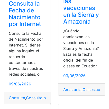
las
Consulta la
vacaciones
Fecha de
en la Sierra y
Nacimiento
Amazonía
por Internet
¿Cuándo
Consulta la Fecha
comienzan las
de Nacimiento por
vacaciones en la
Internet. Si tienes
Sierra y Amazonía?
alguna inquietud
Esta es la fecha
recuerda
oficial del fin de
contactarnos a
clases en Ecuador.
través de nuestras
redes sociales, o
03/06/2026
09/06/2026
Amazonía
,
Clases
,
comien
Consulta
,
Consulta online
,
Fecha de Nacimiento
,
Ministe