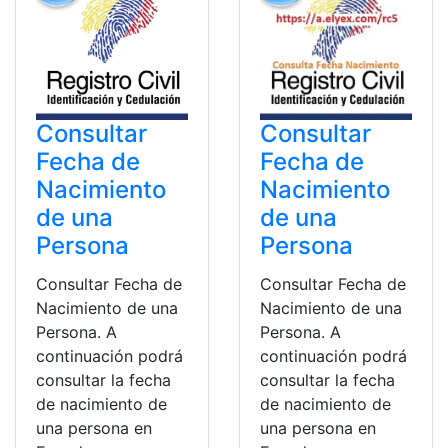
Consultar
Consultar
Fecha de
Fecha de
Nacimiento
Nacimiento
de una
de una
Persona
Persona
Consultar Fecha de
Consultar Fecha de
Nacimiento de una
Nacimiento de una
Persona. A
Persona. A
continuación podrá
continuación podrá
consultar la fecha
consultar la fecha
de nacimiento de
de nacimiento de
una persona en
una persona en