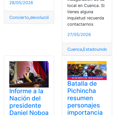
28/05/2026
local en Cuenca. Si
tienes alguna
Concierto
,
devolución
,
entradas
,
Fecha
,
Justin Quiles
,
Len
inquietud recuerda
contactarnos
27/05/2026
Cuenca
,
Estadounidense
,
Batalla de
Pichincha
Informe a la
resumen
Nación del
personajes
presidente
importancia
Daniel Noboa