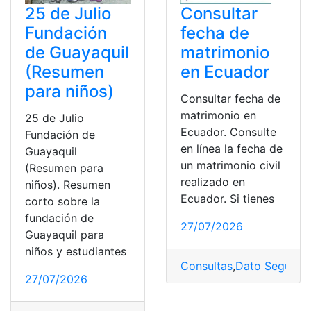
25 de Julio
Consultar
Fundación
fecha de
de Guayaquil
matrimonio
(Resumen
en Ecuador
para niños)
Consultar fecha de
matrimonio en
25 de Julio
Ecuador. Consulte
Fundación de
en línea la fecha de
Guayaquil
un matrimonio civil
(Resumen para
realizado en
niños). Resumen
Ecuador. Si tienes
corto sobre la
fundación de
27/07/2026
Guayaquil para
niños y estudiantes
Consultas
,
Dato Seguro
,
E
27/07/2026