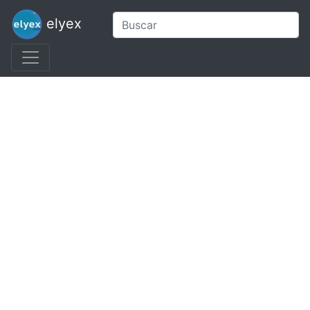
elyex