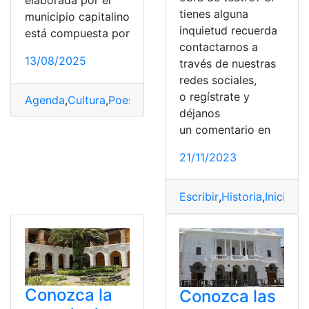
elaborada por el
tienes alguna
municipio capitalino
inquietud recuerda
está compuesta por
contactarnos a
13/08/2025
través de nuestras
redes sociales,
o regístrate y
Agenda
,
Cultura
,
Poesía
,
Quito
,
teatro
déjanos
un comentario en
21/11/2023
Escribir
,
Historia
,
Inicio
,
Ob
Conozca la
Conozca las