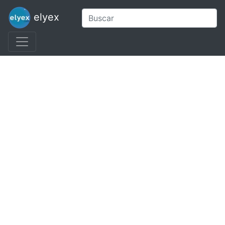
elyex