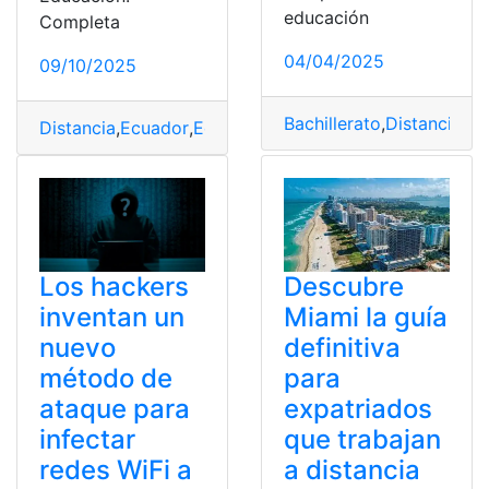
educación
Completa
04/04/2025
09/10/2025
Bachillerato
,
Distancia
,
Ec
Distancia
,
Ecuador
,
Educación
,
educación a distancia
,
po
Descubre
Los hackers
Miami la guía
inventan un
definitiva
nuevo
para
método de
expatriados
ataque para
que trabajan
infectar
a distancia
redes WiFi a