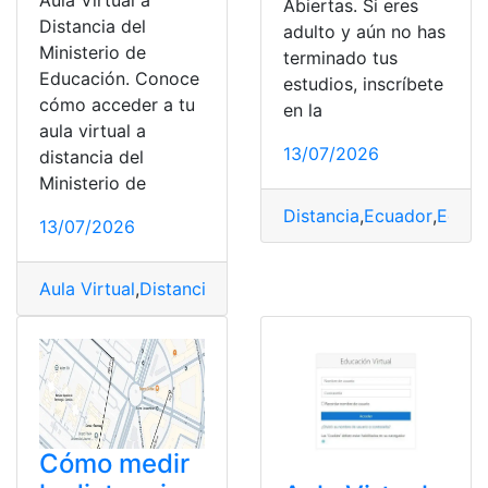
Aula Virtual a
Abiertas. Si eres
Distancia del
adulto y aún no has
Ministerio de
terminado tus
Educación. Conoce
estudios, inscríbete
cómo acceder a tu
en la
aula virtual a
13/07/2026
distancia del
Ministerio de
Distancia
,
Ecuador
,
Educa
13/07/2026
Aula Virtual
,
Distancia
,
Ministerio de Educación
Cómo medir