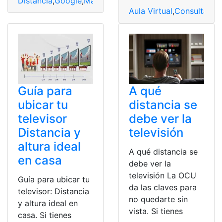
Distancia
,
Google
,
Maps
,
Medir
,
Móvil
,
PC
,
Puntos
Aula Virtual
,
Consultas
,
E
Guía para
A qué
ubicar tu
distancia se
televisor
debe ver la
Distancia y
televisión
altura ideal
A qué distancia se
en casa
debe ver la
televisión La OCU
Guía para ubicar tu
da las claves para
televisor: Distancia
no quedarte sin
y altura ideal en
vista. Si tienes
casa. Si tienes