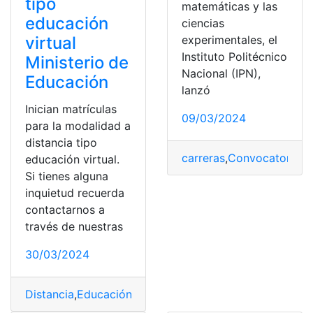
tipo
matemáticas y las
educación
ciencias
virtual
experimentales, el
Instituto Politécnico
Ministerio de
Nacional (IPN),
Educación
lanzó
Inician matrículas
09/03/2024
para la modalidad a
distancia tipo
carreras
,
Convocatoria
,
d
educación virtual.
Si tienes alguna
inquietud recuerda
contactarnos a
través de nuestras
30/03/2024
Distancia
,
Educación
,
Inician
,
matrículas
,
ministerio
,
Moda