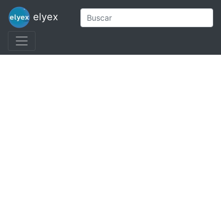
elyex