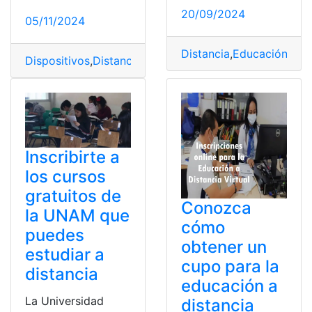
20/09/2024
05/11/2024
Distancia
,
Educación
,
Esc
Dispositivos
,
Distancia
,
perfecta
,
pocos
,
Router
Inscribirte a
los cursos
gratuitos de
Conozca
la UNAM que
cómo
puedes
obtener un
estudiar a
cupo para la
distancia
educación a
La Universidad
distancia