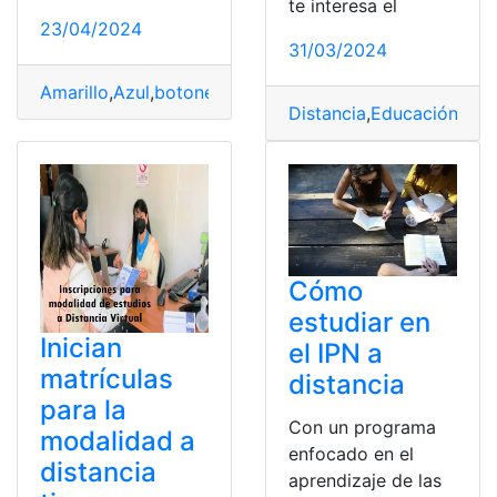
te interesa el
23/04/2024
31/03/2024
Amarillo
,
Azul
,
botones
,
Distancia
,
fuera
,
funciones
,
Mand
Distancia
,
Educación
,
Inic
Cómo
estudiar en
Inician
el IPN a
matrículas
distancia
para la
Con un programa
modalidad a
enfocado en el
distancia
aprendizaje de las