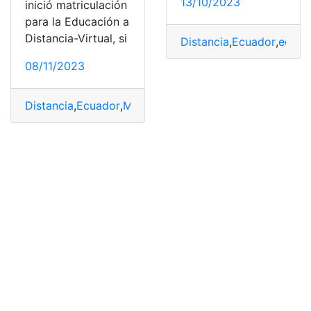
13/10/2023
inició matriculación
para la Educación a
Distancia-Virtual, si
Distancia
,
Ecuador
,
educa
08/11/2023
Distancia
,
Ecuador
,
Matriculación
,
Ministerio de Educac