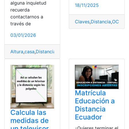
alguna inquietud
18/11/2025
recuerda
contactarnos a
Claves
,
Distancia
,
OCU
,
Te
través de
03/01/2026
Altura
,
casa
,
Distancia
,
guía
,
Ideal
,
Televisor
Matrícula
Educación a
Distancia
Calcula las
Ecuador
medidas de
un televisor
¿Quieres terminar el