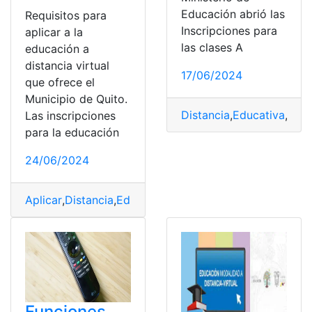
Educación abrió las
Requisitos para
Inscripciones para
aplicar a la
las clases A
educación a
distancia virtual
17/06/2024
que ofrece el
Municipio de Quito.
Distancia
,
Educativa
,
Insc
Las inscripciones
para la educación
24/06/2024
Aplicar
,
Distancia
,
Educación
,
Municipio
,
Quito
,
Requisito
Funciones