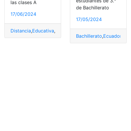
estudiantes de 3.°
las clases A
de Bachillerato
17/06/2024
17/05/2024
Distancia
,
Educativa
,
Inscripciones
,
Modalidad
,
Oferta
,
Vi
Bachillerato
,
Ecuador
,
Edu