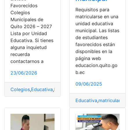
Favorecidos
Requisitos para
Colegios
matricularse en una
Municipales de
unidad educativa
Quito 2026 – 2027
municipal. Las listas
Lista por Unidad
de estudiantes
Educativa. Si tienes
favorecidos están
alguna inquietud
disponibles en la
recuerda
página web
contactarnos a
educacion.quito.go
b.ec
23/06/2026
09/06/2025
Colegios
,
Educativa
,
Favorecidos
,
lista
,
Listado
,
Municipa
Educativa
,
matricularse
,
M