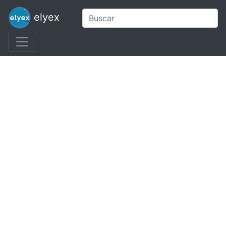
elyex