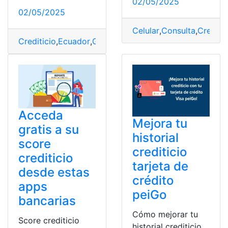
02/05/2025
02/05/2025
Celular
,
Consulta
,
Creditic
Crediticio
,
Ecuador
,
Gratis
,
Puntaje
Acceda
Mejora tu
gratis a su
historial
score
crediticio
crediticio
tarjeta de
desde estas
crédito
apps
peiGo
bancarias
Cómo mejorar tu
Score crediticio
historial crediticio