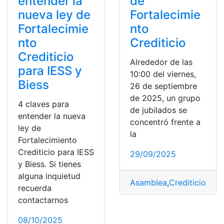
entender la
de
nueva ley de
Fortalecimie
Fortalecimie
nto
nto
Crediticio
Crediticio
Alrededor de las
para IESS y
10:00 del viernes,
Biess
26 de septiembre
de 2025, un grupo
4 claves para
de jubilados se
entender la nueva
concentró frente a
ley de
la
Fortalecimiento
Crediticio para IESS
29/09/2025
y Biess. Si tienes
alguna inquietud
Asamblea
,
Crediticio
,
Fort
recuerda
contactarnos
08/10/2025