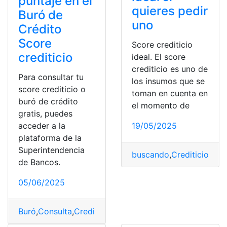
puntaje en el
quieres pedir
Buró de
uno
Crédito
Score
Score crediticio
crediticio
ideal. El score
crediticio es uno de
Para consultar tu
los insumos que se
score crediticio o
toman en cuenta en
buró de crédito
el momento de
gratis, puedes
acceder a la
19/05/2025
plataforma de la
Superintendencia
buscando
,
Crediticio
,
Cré
de Bancos.
05/06/2025
Buró
,
Consulta
,
Crediticio
,
Crédito
,
Puntaje
,
Score