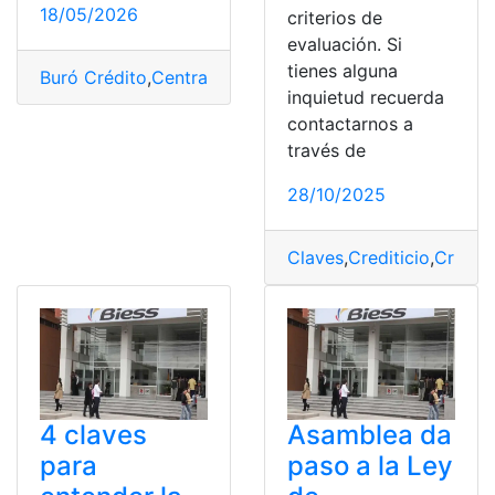
18/05/2026
criterios de
evaluación. Si
tienes alguna
Buró Crédito
,
Central de Riesgos
,
Créditos
,
Puntaje
,
Supe
inquietud recuerda
contactarnos a
través de
28/10/2025
Claves
,
Crediticio
,
Criteri
4 claves
Asamblea da
para
paso a la Ley