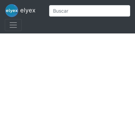
elyex