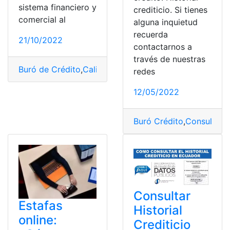
sistema financiero y
crediticio. Si tienes
comercial al
alguna inquietud
recuerda
21/10/2022
contactarnos a
través de nuestras
Buró de Crédito
,
Calificación
,
Consultas
,
Datos
,
Historial
redes
12/05/2022
Buró Crédito
,
Consulta
,
Cr
Consultar
Estafas
Historial
online:
Crediticio