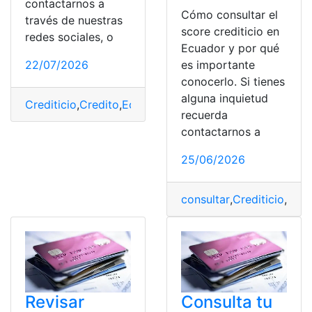
contactarnos a
Cómo consultar el
través de nuestras
score crediticio en
redes sociales, o
Ecuador y por qué
22/07/2026
es importante
conocerlo. Si tienes
alguna inquietud
Crediticio
,
Credito
,
Ecuador
,
puntaje crediticio
,
Solicitud
,
recuerda
contactarnos a
25/06/2026
consultar
,
Crediticio
,
Ecua
Revisar
Consulta tu