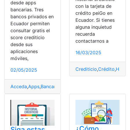
desde apps
con la tarjeta de
bancarias. Tres
crédito peiGo en
bancos privados en
Ecuador. Si tienes
Ecuador permiten
alguna inquietud
consultar gratis el
recuerda
score crediticio
contactarnos a
desde sus
aplicaciones
16/03/2025
móviles,
Crediticio
,
Crédito
,
Histori
02/05/2025
Acceda
,
Apps
,
Bancarias
,
Crediticio
,
Gratis
,
Score
¿Cómo
Siga estas