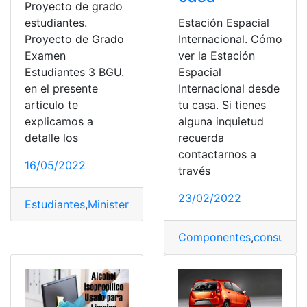
Proyecto de grado
estudiantes.
Estación Espacial
Proyecto de Grado
Internacional. Cómo
Examen
ver la Estación
Estudiantes 3 BGU.
Espacial
en el presente
Internacional desde
articulo te
tu casa. Si tienes
explicamos a
alguna inquietud
detalle los
recuerda
contactarnos a
16/05/2022
través
23/02/2022
Estudiantes
,
Ministerio de Educación
,
Proyecto
,
Proyect
Componentes
,
consumo 