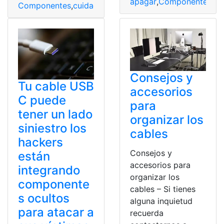
apagar
,
Componentes
,
Da
Componentes
,
cuidado
,
Mejorar
,
PC
,
Rendimiento
Consejos y
Tu cable USB
accesorios
C puede
para
tener un lado
organizar los
siniestro los
cables
hackers
Consejos y
están
accesorios para
integrando
organizar los
componente
cables – Si tienes
s ocultos
alguna inquietud
para atacar a
recuerda