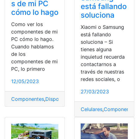
s de mi PC
está fallando
cómo lo hago
soluciona
Como ver los
Xiaomi o Samsung
componentes de mi
está fallando
PC cómo lo hago.
soluciona – Si
Cuando hablamos
tienes alguna
de los
inquietud recuerda
componentes de mi
contactarnos a
PC, lo primero
través de nuestras
redes sociales, o
12/05/2023
27/03/2023
Componentes
,
Dispositivo
,
Ordenador
,
Recursos
,
Windo
Celulares
,
Componentes
,