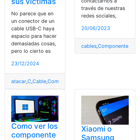
sus víctimas
contactarnos a
través de nuestras
No parece que en
redes sociales,
un conector de un
20/06/2023
cable USB-C haya
espacio para hacer
demasiadas cosas,
cables
,
Componentes
,
Co
pero lo cierto es
23/12/2024
atacar
,
C
,
Cable
,
Componentes
,
hackers
,
integrando
,
ocul
Como ver los
Xiaomi o
componente
Samsung