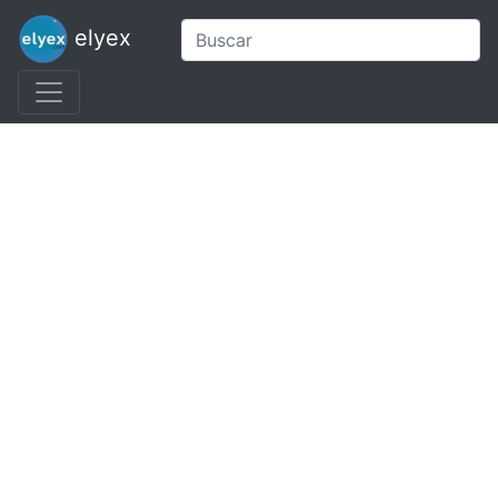
elyex