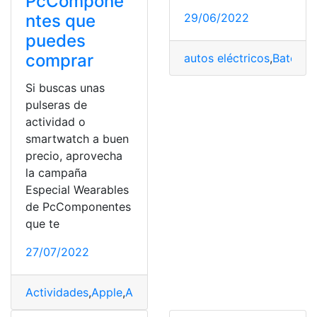
PcCompone
ntes que
29/06/2022
puedes
comprar
autos eléctricos
,
Baterías
Si buscas unas
pulseras de
actividad o
smartwatch a buen
precio, aprovecha
la campaña
Especial Wearables
de PcComponentes
que te
27/07/2022
Actividades
,
Apple
,
Apple Watch
,
multideporte
,
Ofertas
,
p