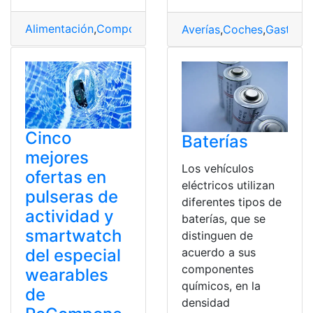
Alimentación
,
Componentes
,
Computadora
,
Energía
,
Fue
Averías
,
Coches
,
Gastos
,
P
Cinco
Baterías
mejores
Los vehículos
ofertas en
eléctricos utilizan
pulseras de
diferentes tipos de
actividad y
baterías, que se
smartwatch
distinguen de
del especial
acuerdo a sus
componentes
wearables
químicos, en la
de
densidad