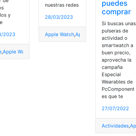
r de
puedes
nuestras redes
os
comprar
os y
28/03/2023
 Watch
,
Conectividad
,
sistema operativo
ente
,
sistema operativo
e
Si buscas unas
pulseras de
8/2023
Apple Watch
,
Apps
,
AutoSleep
,
Cardiogr
actividad o
smartwatch a
e
,
Apple Watch
,
contacto
,
Contactos
,
iPhone
,
Limpiar
,
limpias
,
R
buen precio,
aprovecha la
campaña
Especial
Wearables de
PcComponent
es que te
27/07/2022
Actividades
,
Ap