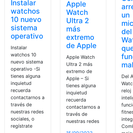
Instalar
Apple
arr
watchos
Watch
un
10 nuevo
Ultra 2
mic
sistema
más
del
operativo
extremo
Wa
de Apple
qu
Instalar
watchos 10
fun
Apple Watch
nuevo sistema
ma
Ultra 2 más
operativo -Si
extremo de
tienes alguna
Del 
Apple – Si
inquietud
Watc
tienes alguna
recuerda
reloj
inquietud
contactarnos a
intel
recuerda
través de
func
contactarnos a
nuestras redes
fitne
través de
sociales, o
integ
nuestras redes
regístrate
Comb