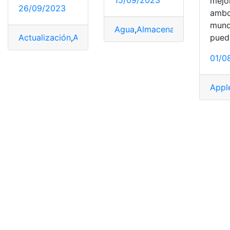
15/09/2023
mejo
26/09/2023
amb
mund
Agua
,
Almacenamiento
,
Apple
Actualización
,
Apple
,
Apple Watch
,
Instalar
,
Reloj intelig
pued
01/0
Appl