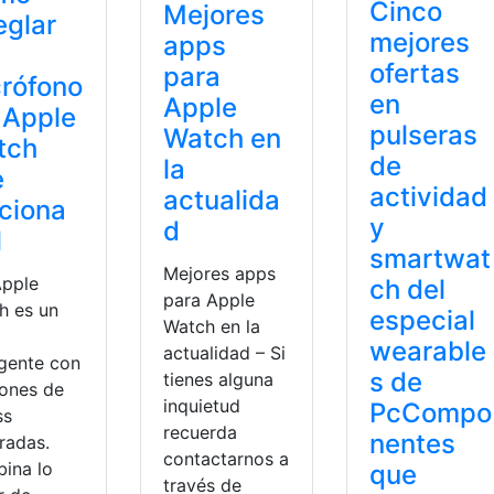
Cinco
Mejores
eglar
mejores
apps
ofertas
para
rófono
en
Apple
 Apple
pulseras
Watch en
tch
de
la
e
actividad
actualida
ciona
y
d
l
smartwat
Mejores apps
Apple
ch del
para Apple
h es un
especial
Watch en la
wearable
actualidad – Si
igente con
s de
tienes alguna
iones de
inquietud
PcCompo
ss
recuerda
nentes
radas.
contactarnos a
ina lo
que
través de