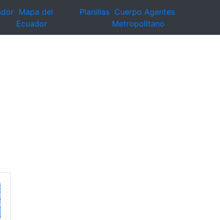
ador
Mapa del
Planillas
Cuerpo Agentes
Ecuador
Metropolitano