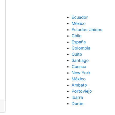
Ecuador
México
am
,
funciones
Estados Unidos
Chile
España
einicia
,
software
Colombia
Quito
Santiago
Cuenca
New York
México
Ambato
Portoviejo
Ibarra
Durán
ple
,
Apple Watch
,
multideporte
,
Ofertas
,
pulseras de activida