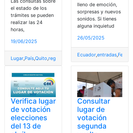
Las consultas sobre
lleno de emoción,
el estado de los
sorpresas y nuevos
trámites se pueden
sonidos. Si tienes
realizar las 24
alguna inquietud
horas,
26/05/2025
19/06/2025
Ecuador
,
entradas
,
Fecha
,
Lugar
,
País
,
Quito
,
registral
,
Registro de la propiedad
,
trá
Consultar
Verifica lugar
lugar de
de votación
votación
elecciones
segunda
del 13 de