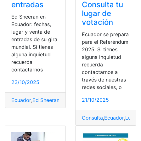
entradas
Consulta tu
lugar de
Ed Sheeran en
votación
Ecuador: fechas,
lugar y venta de
Ecuador se prepara
entradas de su gira
para el Referéndum
mundial. Si tienes
2025. Si tienes
alguna inquietud
alguna inquietud
recuerda
recuerda
contactarnos
contactarnos a
través de nuestras
23/10/2025
redes sociales, o
21/10/2025
Ecuador
,
Ed Sheeran
,
entradas
,
Fechas
,
Lugar
,
Mundial
,
Sh
Consulta
,
Ecuador
,
Lugar
,