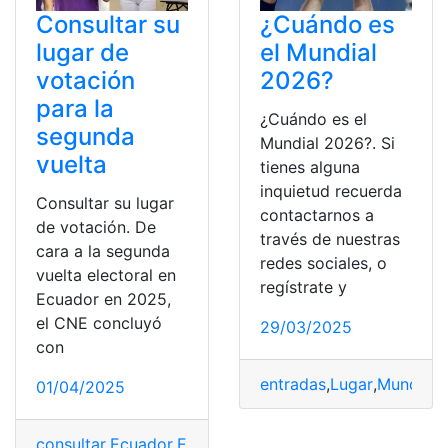
Consultar su
¿Cuándo es
lugar de
el Mundial
votación
2026?
para la
¿Cuándo es el
segunda
Mundial 2026?. Si
vuelta
tienes alguna
inquietud recuerda
Consultar su lugar
contactarnos a
de votación. De
través de nuestras
cara a la segunda
redes sociales, o
vuelta electoral en
regístrate y
Ecuador en 2025,
el CNE concluyó
29/03/2025
con
entradas
,
Lugar
,
Mundial
,
M
01/04/2025
consultar
,
Ecuador
,
Electoral
,
Lugar
,
Segunda
,
Votación
,
V