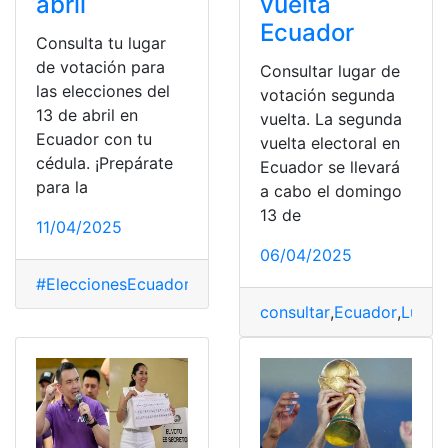
vuelta
abril
Ecuador
Consulta tu lugar
de votación para
Consultar lugar de
las elecciones del
votación segunda
13 de abril en
vuelta. La segunda
Ecuador con tu
vuelta electoral en
cédula. ¡Prepárate
Ecuador se llevará
para la
a cabo el domingo
13 de
11/04/2025
06/04/2025
#EleccionesEcuador2025
,
abril
,
CNE
,
Elecciones
,
Elecci
consultar
,
Ecuador
,
Lugar
,