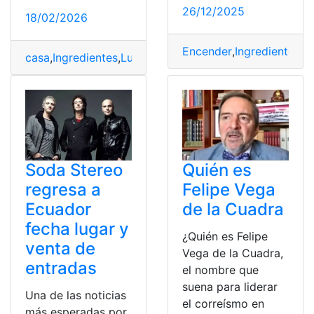
26/12/2025
18/02/2026
Encender
,
Ingredientes
,
J
casa
,
Ingredientes
,
Lugar
,
olor
,
Preparación
Soda Stereo
Quién es
regresa a
Felipe Vega
Ecuador
de la Cuadra
fecha lugar y
¿Quién es Felipe
venta de
Vega de la Cuadra,
entradas
el nombre que
suena para liderar
Una de las noticias
el correísmo en
más esperadas por