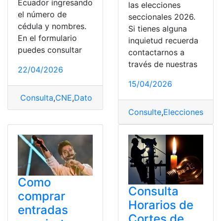
Ecuador ingresando
las elecciones
el número de
seccionales 2026.
cédula y nombres.
Si tienes alguna
En el formulario
inquietud recuerda
puedes consultar
contactarnos a
través de nuestras
22/04/2026
15/04/2026
Consulta
,
CNE
,
Datos
,
Lugar
,
Lugar de votación
,
solicitar
Consulte
,
Elecciones
,
Lug
Como
Consulta
comprar
Horarios de
entradas
Cortes de