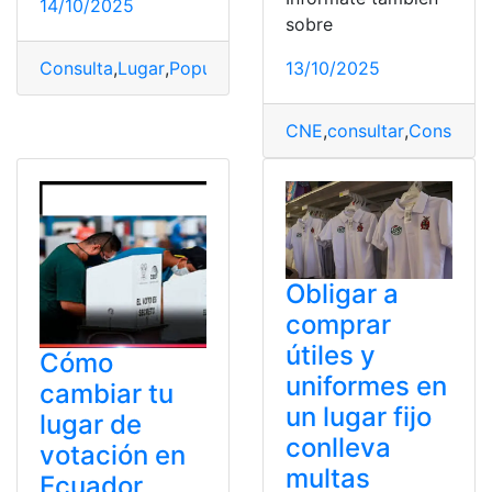
14/10/2025
sobre
Consulta
,
Lugar
,
Popular
,
referéndum
,
Votación
13/10/2025
CNE
,
consultar
,
Consultar
Obligar a
comprar
útiles y
Cómo
uniformes en
cambiar tu
un lugar fijo
lugar de
conlleva
votación en
multas
Ecuador