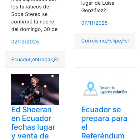
lugar de Luisa
los fanáticos de
González?.
Soda Stereo se
confirmó la noche
07/11/2025
del domingo, 30 de
Correísmo
,
Felipe
,
Felipe 
02/12/2025
Ecuador
,
entradas
,
Fecha
,
Lugar
,
regresa
,
Soda
,
Stereo
,
Ve
Ed Sheeran
Ecuador se
en Ecuador
prepara para
fechas lugar
el
y venta de
Referéndum