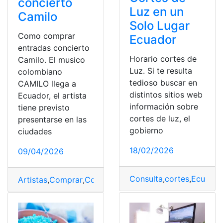
concierto
Luz en un
Camilo
Solo Lugar
Como comprar
Ecuador
entradas concierto
Horario cortes de
Camilo. El musico
Luz. Si te resulta
colombiano
tedioso buscar en
CAMILO llega a
distintos sitios web
Ecuador, el artista
información sobre
tiene previsto
cortes de luz, el
presentarse en las
gobierno
ciudades
18/02/2026
09/04/2026
Consulta
,
cortes
,
Ecuador
Artistas
,
Comprar
,
Concierto
,
Entrada
,
Lugar