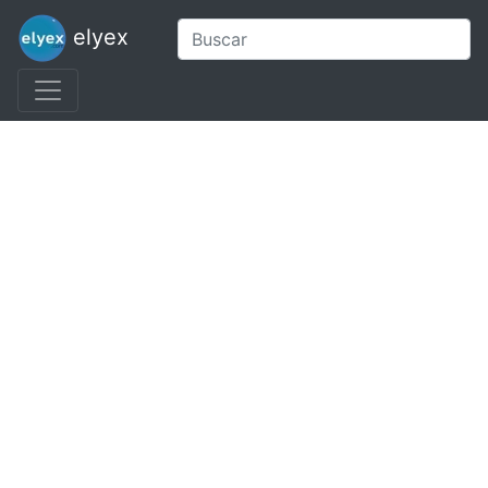
elyex