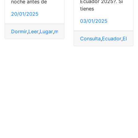
Ecuador 2025?. Si
noche antes de
tienes
20/01/2025
03/01/2025
Dormir
,
Leer
,
Lugar
,
motivarte
,
Móvil
,
truco}
Consulta
,
Ecuador
,
Elecci