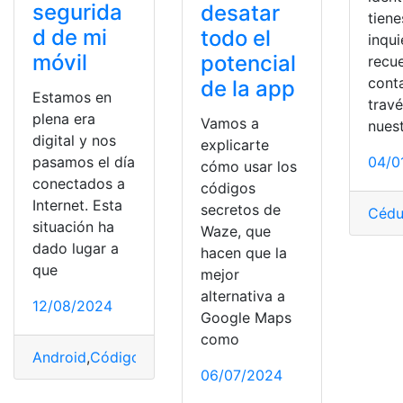
segurida
desatar
tiene
d de mi
todo el
inqu
móvil
potencial
recu
cont
de la app
Estamos en
trav
plena era
Vamos a
nues
digital y nos
explicarte
04/0
pasamos el día
cómo usar los
conectados a
códigos
Internet. Esta
secretos de
Cédu
situación ha
Waze, que
dado lugar a
hacen que la
que
mejor
alternativa a
12/08/2024
Google Maps
como
Android
,
Códigos
,
mejorado
,
Móvil
,
secretos
,
Seguridad
06/07/2024