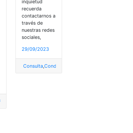
inquietud
recuerda
contactarnos a
través de
a
nuestras redes
sociales,
29/09/2023
Consulta
,
Conducir
,
lentes
,
obligación
,
usar
digos
PIN2
,
PIN2 y PUK2