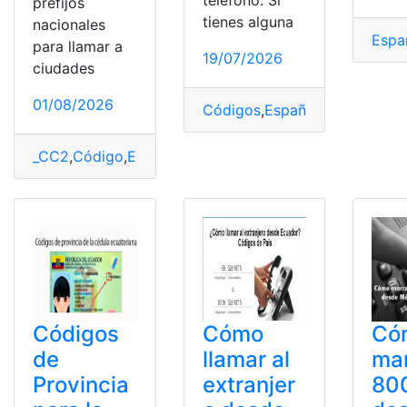
teléfono. Si
prefijos
tienes alguna
nacionales
Espa
para llamar a
19/07/2026
ciudades
01/08/2026
Códigos
,
España
,
forma
,
Paro
,
P
_CC2
,
Código
,
Ecuador
,
Listado
,
Llamadas
,
Provincias
Códigos
Cómo
Có
de
llamar al
mar
Provincia
extranjer
80