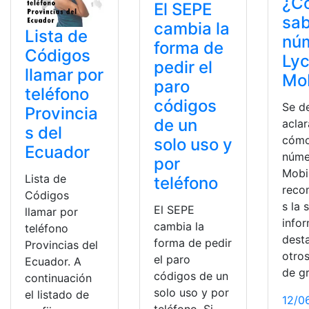
¿C
El SEPE
sab
cambia la
Lista de
nú
forma de
Códigos
Ly
pedir el
llamar por
Mob
paro
teléfono
códigos
Se d
Provincia
de un
aclar
s del
cómo
solo uso y
Ecuador
núme
por
Mobi
Lista de
teléfono
rec
Códigos
s la 
El SEPE
llamar por
info
cambia la
teléfono
dest
forma de pedir
Provincias del
otro
el paro
Ecuador. A
de g
códigos de un
continuación
solo uso y por
el listado de
12/0