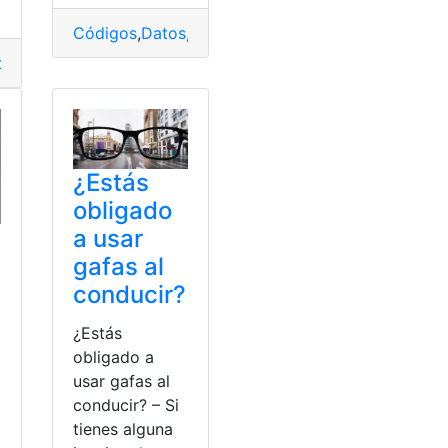
Códigos
,
Datos
,
QR
,
Quishing
,
Robar
ps
,
Real
,
Tiempo
,
Ubicación
cuador
,
Mineduc
,
Ministerio de Educación
¿Estás
obligado
a usar
gafas al
conducir?
¿Estás
obligado a
usar gafas al
a
conducir? – Si
tienes alguna