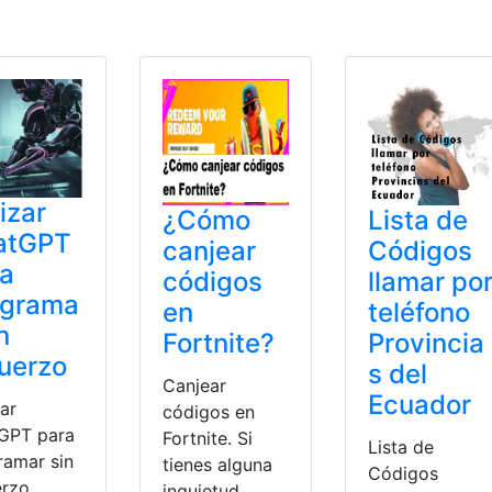
al
,
secretos
,
usarlos
,
Waze
lizar
¿Cómo
Lista de
atGPT
canjear
Códigos
ra
códigos
llamar po
ograma
en
teléfono
n
Fortnite?
Provincia
uerzo
s del
Canjear
Ecuador
zar
códigos en
GPT para
Fortnite. Si
Lista de
ramar sin
tienes alguna
Códigos
erzo.
inquietud