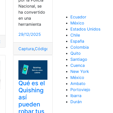
por la Policía
Nacional, se
o
ha convertido
Ecuador
en una
México
herramienta
Estados Unidos
29/12/2025
Chile
España
o
,
España
,
Fornite
,
Juegos
Colombia
Captura
,
Códigos
,
delincuentes
,
Ecuador
,
Guayas
,
Po
Quito
Santiago
Cuenca
New York
México
Qué es el
Ambato
Quishing
Portoviejo
Ibarra
así
Durán
pueden
robar tus