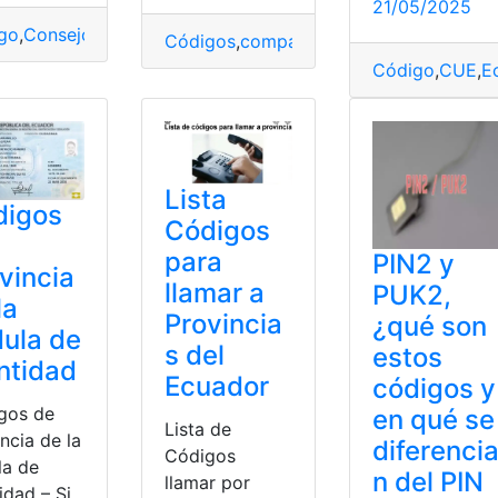
21/05/2025
go
,
Consejos
,
Marca
,
Método
,
México
Códigos
,
compartirla
,
exacta
,
Google
,
Ma
Código
,
CUE
,
E
Lista
digos
Códigos
para
PIN2 y
vincia
llamar a
PUK2,
la
Provincia
¿qué son
ula de
s del
estos
ntidad
Ecuador
códigos y
gos de
en qué se
Lista de
ncia de la
diferenci
Códigos
la de
n del PIN
llamar por
idad – Si