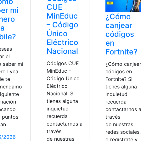
ómo
CUE
er mi
MinEduc
¿Cómo
mero
– Código
canjear
ca
Único
códigos
ile?
Eléctrico
en
eseas
Nacional
Fortnite?
ar el
Códigos CUE
¿Cómo canjea
 saber mi
MinEduc –
códigos en
ro Lyca
Código Único
Fortnite? Si
le te
Eléctrico
tienes alguna
omendamo
Nacional. Si
inquietud
siguiente
tienes alguna
recuerda
rmación
inquietud
contactarnos 
acando
recuerda
través
s puntos
contactarnos a
de nuestras
ran
través
redes sociales,
6/2026
de nuestras
o regístrate y