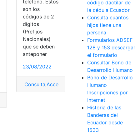
teléfono. Estos
código dactilar de
son los
la cédula Ecuador
códigos de 2
Consulta cuantos
dígitos
hijos tiene una
(Prefijos
persona
Nacionales)
Formularios ADSEF
que se deben
128 y 153 descargar
anteponer
el formulario
Consultar Bono de
23/08/2022
Desarrollo Humano
Bono de Desarrollo
Consulta
,
Acceder
,
Código
,
Ecuador
,
Herramientas
Humano
Inscripciones por
mada
,
Ecuador
,
Listado
,
Llamadas
,
Provincias
Internet
Wildcat
Historia de las
Banderas del
Ecuador desde
1533