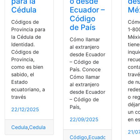
para la
o desde
de
Cédula
Ecuador –
Méx
Código
Códigos de
Cómo
de País
Provincia para
1-80
la Cédula de
Méxi
Cómo llamar
Identidad.
tiene
al extranjero
Códigos de
inqu
desde Ecuador
Provincia,
recu
– Código de
como es bien
cont
País. Conoce
sabido, el
trav
Cómo llamar
Estado
de n
al extranjero
ecuatoriano, a
redes
desde Ecuador
través
o reg
– Código de
déja
País,
22/12/2025
un c
22/09/2025
en e
Cedula
,
Cedula de identidad
,
Codigo
,
Ecuador
,
lista
,
prov
21/0
Código
,
Ecuador
,
Extranjero
,
L