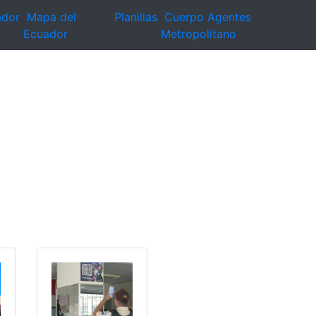
ador
Mapa del
Planillas
Cuerpo Agentes
Ecuador
Metropolitano