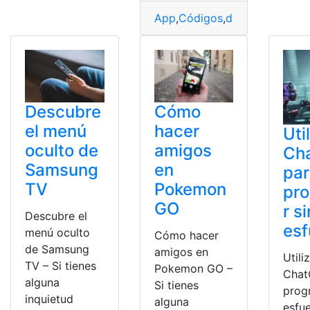
App
,
Códigos
,
desatar
,
potenci
Descubre
Cómo
el menú
hacer
Uti
oculto de
amigos
Ch
Samsung
en
pa
TV
Pokemon
pr
GO
r si
Descubre el
esf
menú oculto
Cómo hacer
de Samsung
amigos en
Utili
TV – Si tienes
Pokemon GO –
Chat
alguna
Si tienes
prog
inquietud
alguna
esfu