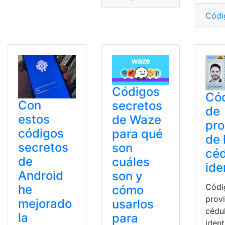
Códi
Códigos
Có
Con
secretos
de
estos
de Waze
pro
códigos
para qué
de 
secretos
son
céd
de
cuáles
ide
Android
son y
Códi
he
cómo
provi
mejorado
usarlos
cédu
la
para
ident