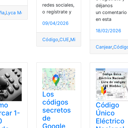
redes sociales,
déjanos
o regístrate y
un comentari
ña
,
Lyca Mobile
,
mi número
,
saber
,
Servicio
en esta
09/04/2026
18/02/2026
edir
,
SEPE
,
teléfono
Código
,
CUE
,
Mineduc
,
Uso
Canjear
,
Códig
Los
códigos
mo
Código
secretos
car 1-
Único
de
0
Eléctrico
Google