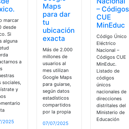
sde
Nacional
Maps
ico.
– Códigos
para dar
CUE
 marcar
tu
MinEduc
0 desde
ubicación
co. Si
Código Único
exacta
s alguna
Eléctrico
ietud
Más de 2.000
Nacional –
erda
millones de
Códigos CUE
actarnos a
usuarios al
MinEduc.
és
mes utilizan
Listado de
uestras
Google Maps
códigos
 sociales,
para guiarse,
únicos
ístrate y
según datos
nacionales de
nos
estadísticos
direcciones
omentario
compartidos
distritales del
sta
por la propia
Ministerio de
incia
,
Registro Civil
,
Registro Civil Ecuador
Educación
7/2025
07/07/2025
lamadas
,
Países