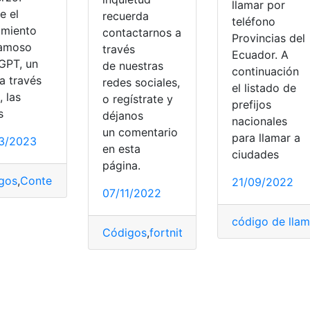
llamar por
e el
recuerda
teléfono
amiento
contactarnos a
Provincias del
famoso
través
Ecuador. A
GPT, un
de nuestras
continuación
a través
redes sociales,
el listado de
, las
o regístrate y
prefijos
s
déjanos
nacionales
un comentario
para llamar a
3/2023
en esta
ciudades
,
Intercambio
,
Pokémon go
página.
gos
,
Contenido
,
Lenguaje
,
Programa
,
Sistema
21/09/2022
07/11/2022
código de lla
Códigos
,
fortnite
,
Noticias
,
Videojuegos
,