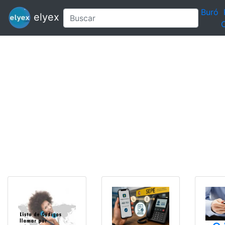
Buró
elyex
C