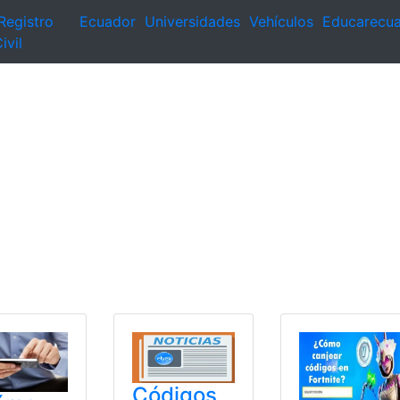
Registro
Ecuador
Universidades
Vehículos
Educarecu
ivil
Códigos