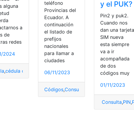
y el PUK?
teléfono
s alguna
Provincias del
ietud
Pin2 y puk2.
Ecuador. A
erda
Cuando nos
continuación
actarnos a
dan una tarjet
el listado de
és de
SIM nueva
prefijos
tras redes
esta siempre
nacionales
va a ir
para llamar a
1/2024
acompañada
ciudades
de dos
la
,
cédula de identidad
,
Código
,
Ecuador
,
Provincias
06/11/2023
códigos muy
01/11/2023
Códigos
,
Consultas
,
Ecuador
,
lista de có
Consulta
,
PIN
,