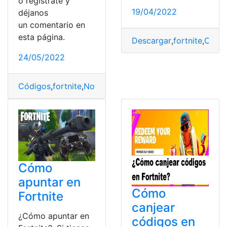
o regístrate y
19/04/2022
déjanos
un comentario en
esta página.
Descargar
,
fortnite
,
Ofert
24/05/2022
Códigos
,
fortnite
,
Noticias
,
Videojuegos
,
Wildcat
Cómo
apuntar en
Cómo
Fortnite
canjear
¿Cómo apuntar en
códigos en