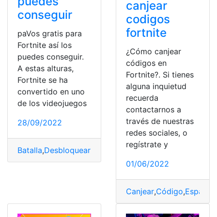
puedes
canjear
conseguir
codigos
fortnite
paVos gratis para
Fortnite así los
¿Cómo canjear
puedes conseguir.
códigos en
A estas alturas,
Fortnite?. Si tienes
Fortnite se ha
alguna inquietud
convertido en uno
recuerda
de los videojuegos
contactarnos a
través de nuestras
28/09/2022
redes sociales, o
regístrate y
Batalla
,
Desbloquear
,
fortnite
,
Nivel
,
videojuego
01/06/2022
Canjear
,
Código
,
España
,