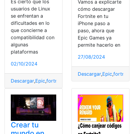
Es cierto que los
Vamos a explicarte
usuarios de Linux
cómo descargar
se enfrentan a
Fortnite en tu
dificultades en lo
iPhone paso a
que concierne a
paso, ahora que
compatibilidad con
Epic Games ya
algunas
permite hacerlo en
plataformas
27/08/2024
02/10/2024
Descargar
,
Epic
,
fortnite
,
Descargar
,
Epic
,
fortnite
,
Games
,
Jugar
,
Launcher
,
Linux
Crear tu
mundo en