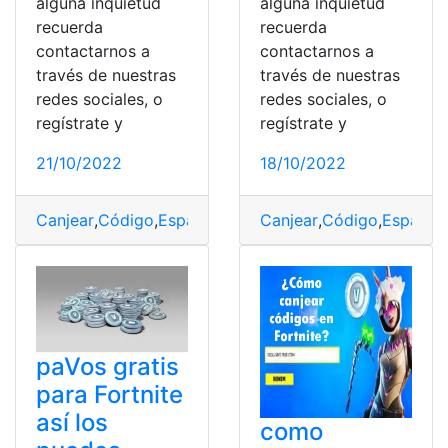
alguna inquietud
alguna inquietud
recuerda
recuerda
contactarnos a
contactarnos a
través de nuestras
través de nuestras
redes sociales, o
redes sociales, o
regístrate y
regístrate y
21/10/2022
18/10/2022
Canjear
,
Código
,
España
,
fortnite
Canjear
,
Juegos
,
Código
,
España
,
paVos gratis
para Fortnite
así los
como