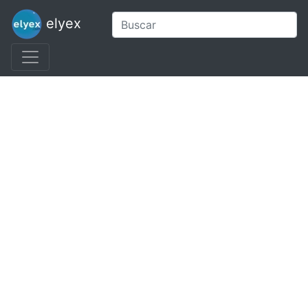
elyex