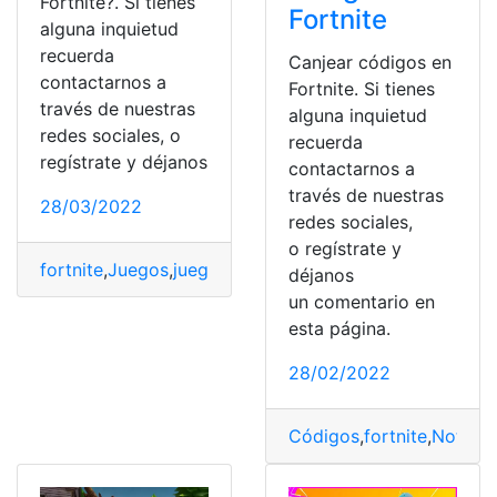
Fortnite?. Si tienes
Fortnite
alguna inquietud
recuerda
Canjear códigos en
contactarnos a
Fortnite. Si tienes
través de nuestras
alguna inquietud
redes sociales, o
recuerda
regístrate y déjanos
contactarnos a
través de nuestras
28/03/2022
redes sociales,
o regístrate y
fortnite
,
Juegos
,
juegos online
,
Modo
,
Tecnología
,
Trucos
déjanos
un comentario en
esta página.
28/02/2022
Códigos
,
fortnite
,
Noticia