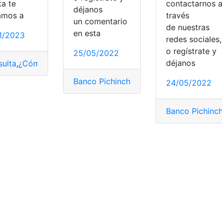
ta te
contactarnos 
déjanos
tamos a
través
un comentario
de nuestras
en esta
1/2023
redes sociales,
o regístrate y
25/05/2022
déjanos
ulta
co
,
Banco Pichincha
,
¿Cómo saber?
,
Banco Pichincha cuenta de ahorro
,
Banco Pichincha
,
Ecuador
,
Banco
Banco Pichincha
,
Ecuador
,
Ofertas
,
postu
24/05/2022
Banco Pichinc