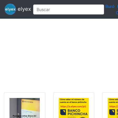
Buró
elyex
C