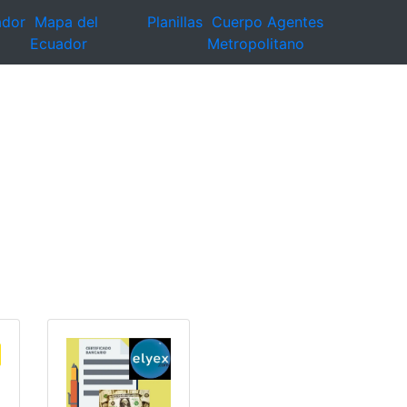
ador
Mapa del
Planillas
Cuerpo Agentes
Ecuador
Metropolitano