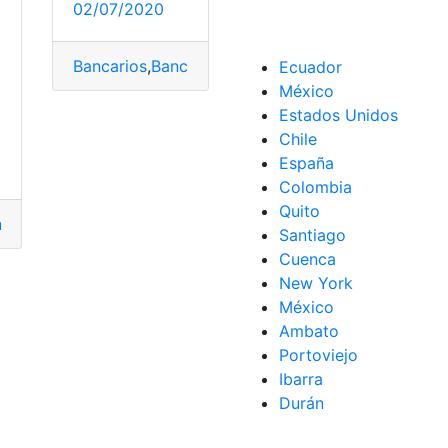
a
02/07/2020
Bancarios
,
Banco del Pacífico
,
Banco Pichincha
,
Cer
Ecuador
México
Estados Unidos
 Pichincha Ecuador
,
cuenta
,
número
,
saber
Chile
España
lar
,
trabajar
Colombia
Quito
ha
,
Créditos
,
Línea
,
Requisitos
,
Simulador
Santiago
Cuenca
New York
México
Ambato
Portoviejo
Ibarra
Durán