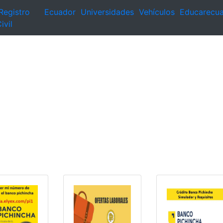
Registro
Ecuador
Universidades
Vehículos
Educarecu
ivil