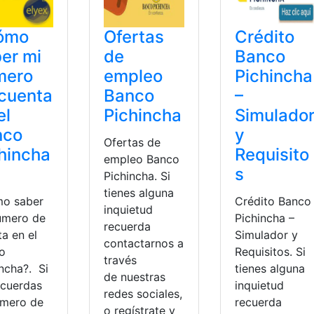
ómo
Ofertas
Crédito
er mi
de
Banco
mero
empleo
Pichincha
cuenta
Banco
–
el
Pichincha
Simulado
nco
y
Ofertas de
hincha
Requisito
empleo Banco
s
Pichincha. Si
tienes alguna
o saber
Crédito Banco
inquietud
úmero de
Pichincha –
recuerda
a en el
Simulador y
contactarnos a
o
Requisitos. Si
través
ncha?. Si
tienes alguna
de nuestras
ecuerdas
inquietud
redes sociales,
úmero de
recuerda
o regístrate y