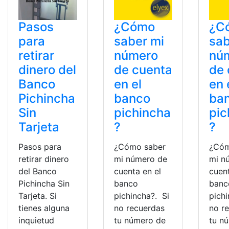
Pasos
¿Cómo
¿C
para
saber mi
sab
retirar
número
nú
dinero del
de cuenta
de 
Banco
en el
en 
Pichincha
banco
ba
Sin
pichincha
pic
Tarjeta
?
?
Pasos para
¿Cómo saber
¿Cóm
retirar dinero
mi número de
mi n
del Banco
cuenta en el
cuent
Pichincha Sin
banco
banc
Tarjeta. Si
pichincha?. Si
pichi
tienes alguna
no recuerdas
no r
inquietud
tu número de
tu n