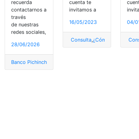
recuerda
cuenta te
cuen
contactarnos a
invitamos a
invi
través
16/05/2023
04/0
de nuestras
redes sociales,
Consulta
,
¿Cómo saber?
,
Cons
Ban
28/06/2026
Banco Pichincha
,
Dinero
,
Pasos
,
retirar
,
Tarjeta