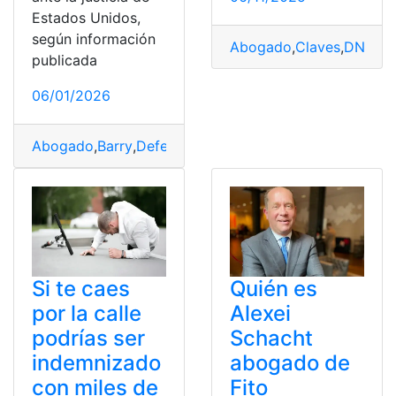
Estados Unidos,
según información
Abogado
,
Claves
,
DNI
,
Es
publicada
06/01/2026
Abogado
,
Barry
,
Defensa
,
designado
,
Ecuador
,
Maduro
,
Po
Si te caes
Quién es
por la calle
Alexei
podrías ser
Schacht
indemnizado
abogado de
con miles de
Fito