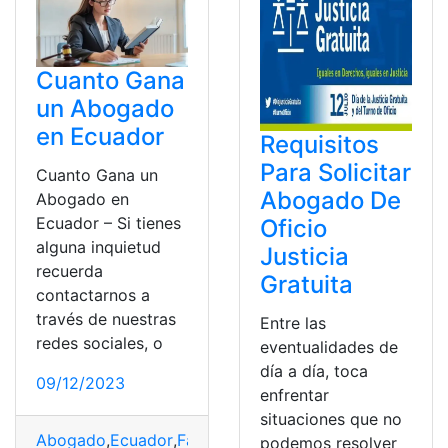
Cuanto Gana
un Abogado
en Ecuador
Requisitos
Para Solicitar
Cuanto Gana un
Abogado De
Abogado en
Ecuador – Si tienes
Oficio
alguna inquietud
Justicia
recuerda
Gratuita
contactarnos a
través de nuestras
Entre las
redes sociales, o
eventualidades de
día a día, toca
09/12/2023
enfrentar
situaciones que no
Abogado
,
Ecuador
,
Factores
,
Ingresos
,
Sueldo
podemos resolver