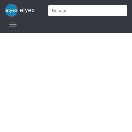
elyex