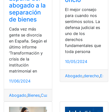
abogado a la
El mejor consejo
separación
para cuando nos
de bienes
sentimos solos. La
defensa judicial es
Cada vez más
uno de los
gente se divorcia
derechos
en España. Según el
fundamentales que
último informe
toda persona
‘Transformación y
crisis de la
10/05/2024
institución
matrimonial en
Abogado
,
derecho
,
Españ
11/06/2024
Abogado
,
Bienes
,
Cuánto
,
cuesta
,
Divorcio
,
España
,
Separ