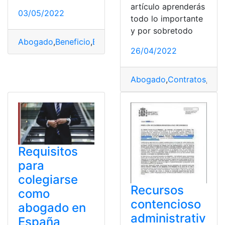
artículo aprenderás
03/05/2022
todo lo importante
y por sobretodo
Abogado
,
Beneficio
,
España
,
Requisitos
,
solicitar
26/04/2022
Abogado
,
Contratos
,
Esp
Requisitos
para
colegiarse
Recursos
como
contencioso
abogado en
administrativ
España