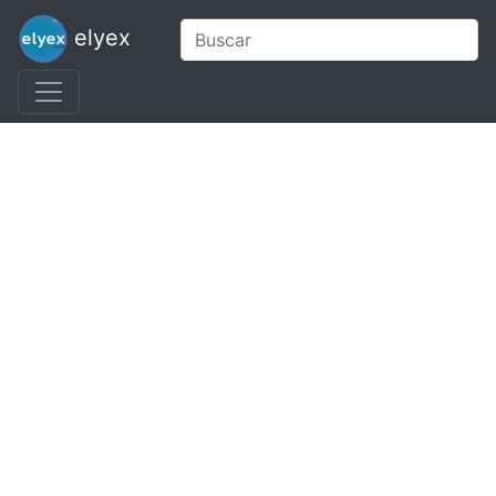
elyex