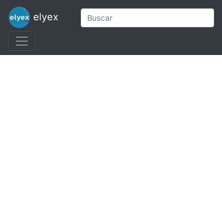
elyex