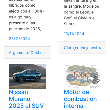
llevan el tuning en
híbridos como
la sangre. Modelos
eléctricos al 100%)
como el León, el
es algo muy
Golf, el Civic o el
presente a las
Supra
puertas de 2025,
13/11/2024
25/11/2024
Claro
,
coche
,
construido
,
Argumento
,
Coches
,
Desafiar
,
Eléctricos
,
Mazda
,
Motor
,
s
Nissan
Motor de
Murano
combustión
2025 el SUV
interna