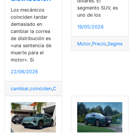
dólares. El
segmento SUV, es
Los mecánicos
uno de los
coinciden tardar
demasiado en
19/05/2026
cambiar la correa
de distribución es
Motor
,
Precio
,
Segmentos
«una sentencia de
muerte para el
motor». Si
22/06/2026
cambiar
,
coinciden
,
Correa
,
Distribución
,
Mecánicos
,
Mot