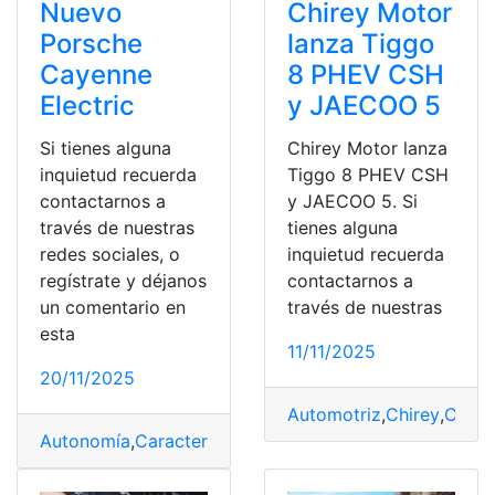
Nuevo
Chirey Motor
Porsche
lanza Tiggo
Cayenne
8 PHEV CSH
Electric
y JAECOO 5
Si tienes alguna
Chirey Motor lanza
inquietud recuerda
Tiggo 8 PHEV CSH
contactarnos a
y JAECOO 5. Si
través de nuestras
tienes alguna
redes sociales, o
inquietud recuerda
regístrate y déjanos
contactarnos a
un comentario en
través de nuestras
esta
11/11/2025
20/11/2025
Automotriz
,
Chirey
,
CSH
,
Autonomía
,
Características
,
Carga
,
Cayenne
,
Electric
,
Fic