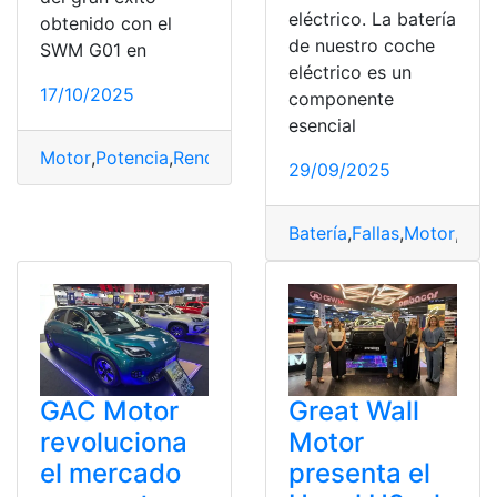
eléctrico. La batería
obtenido con el
de nuestro coche
SWM G01 en
eléctrico es un
17/10/2025
componente
esencial
Motor
,
Potencia
,
Rendimiento
,
Vehículo
,
Velocidad
29/09/2025
Batería
,
Fallas
,
Motor
,
Sis
GAC Motor
Great Wall
revoluciona
Motor
el mercado
presenta el