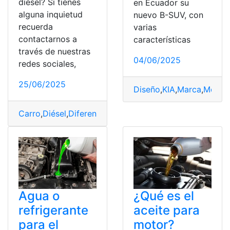
diésel? Si tienes
en Ecuador su
alguna inquietud
nuevo B-SUV, con
recuerda
varias
contactarnos a
características
través de nuestras
04/06/2025
redes sociales,
25/06/2025
Diseño
,
KIA
,
Marca
,
Motor
,
Carro
,
Diésel
,
Diferencias
,
Gasolina
,
Motor
Agua o
¿Qué es el
refrigerante
aceite para
para el
motor?