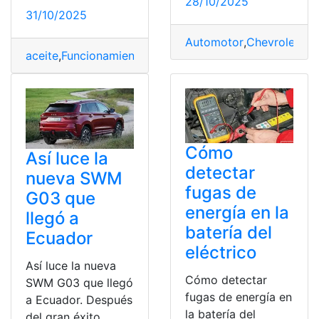
28/10/2025
31/10/2025
Automotor
,
Chevrolet
,
Ch
aceite
,
Funcionamiento
,
Mantenimiento
,
Motor
,
Vehículo
Cómo
Así luce la
detectar
nueva SWM
fugas de
G03 que
energía en la
llegó a
batería del
Ecuador
eléctrico
Así luce la nueva
Cómo detectar
SWM G03 que llegó
fugas de energía en
a Ecuador. Después
la batería del
del gran éxito