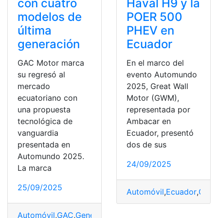
con cuatro
Haval H9 y la
modelos de
POER 500
última
PHEV en
generación
Ecuador
GAC Motor marca
En el marco del
su regresó al
evento Automundo
mercado
2025, Great Wall
ecuatoriano con
Motor (GWM),
una propuesta
representada por
tecnológica de
Ambacar en
vanguardia
Ecuador, presentó
presentada en
dos de sus
Automundo 2025.
24/09/2025
La marca
25/09/2025
Automóvil
,
Ecuador
,
Grea
Automóvil
,
GAC
,
Generación
,
Modelos
,
Motor
,
revolucion