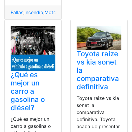
Fallas
,
incendio
,
Motor
,
Vehículos MG ZX (2025)
Toyota raize
vs kia sonet
la
¿Qué es
comparativa
mejor un
definitiva
carro a
gasolina o
Toyota raize vs kia
sonet la
diésel?
comparativa
¿Qué es mejor un
definitiva. Toyota
carro a gasolina o
acaba de presentar