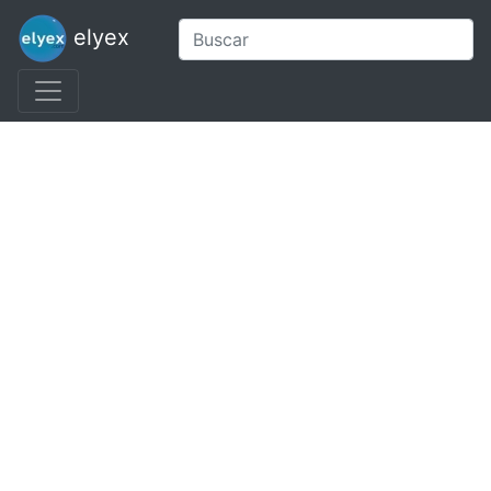
elyex