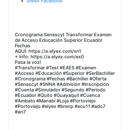
SNNA Facebook
Cronograma Senescyt Transformar Examen
de Acceso Educación Superior Ecuador
Fechas
AQUÍ: https://a.elyex.com/sn1
+ Info: https://a.elyex.com/ex0
Pasa la voz!
#Transformar #Test #EAES #Examen
#Acceso #Educación #Superior #SerBachiller
#Cronograma #Fechas #Bachiller #Oferta
#Senescyt #SNNA #Admisión #Inscripción
#Cuenta #Simulador #Segundo #Periodo
#Ecuador #Quito #Guayaquil #Cuenca
#Ambato #Manabí #Loja #Portoviejo
#Portoviejo #elyex #brenp #ecu11 #ado7
#ari7