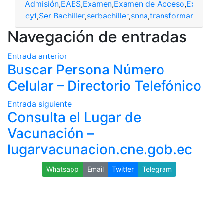
Admisión
,
EAES
,
Examen
,
Examen de Acceso
,
Examen 
o
,
senescyt
,
Ser Bachiller
,
serbachiller
,
snna
,
transformar
Navegación de entradas
Entrada anterior
Buscar Persona Número
Celular – Directorio Telefónico
Entrada siguiente
Consulta el Lugar de
Vacunación –
lugarvacunacion.cne.gob.ec
Whatsapp
Email
Twitter
Telegram