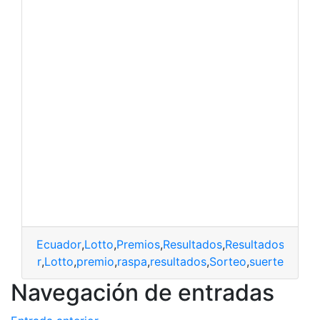
Ecuador
,
Lotto
,
Premios
,
Resultados
,
Resultados de Lo
Ecuador
,
Lotto
,
premio
,
raspa
,
resultados
,
Sorteo
,
suerte
Navegación de entradas