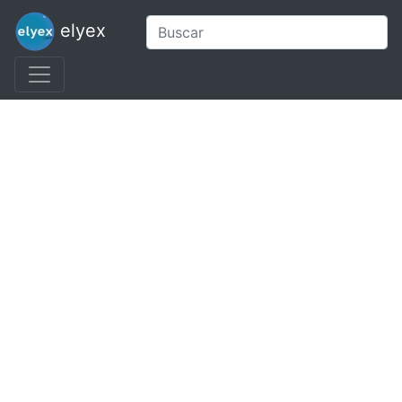
elyex