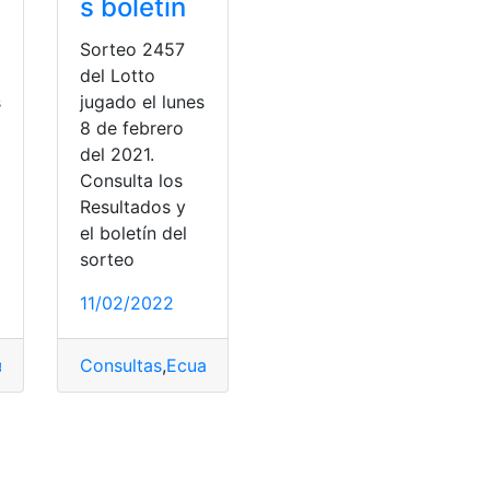
s boletín
Sorteo 2457
del Lotto
s
jugado el lunes
8 de febrero
del 2021.
Consulta los
Resultados y
el boletín del
sorteo
11/02/2022
ador
,
Lotto
Consultas
,
Noticias
,
Sorteo
,
Ecuador
,
Lotto
,
Noticias
,
Sorteo
,
Resultados de Lotto
,
Suerte