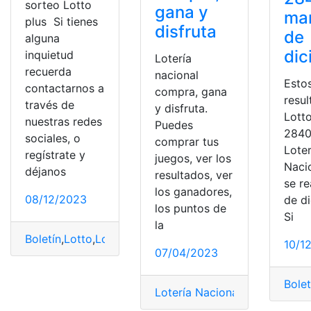
sorteo Lotto
gana y
mar
plus Si tienes
disfruta
de
alguna
dic
inquietud
Lotería
recuerda
nacional
Esto
contactarnos a
compra, gana
resul
través de
y disfruta.
Lott
nuestras redes
Puedes
2840
sociales, o
comprar tus
Loter
regístrate y
juegos, ver los
Naci
déjanos
resultados, ver
se re
los ganadores,
08/12/2023
de d
los puntos de
Si
la
Boletín
,
Lotto
,
Lotto plus
,
Premios
,
Resultados
,
Sorteo
,
Su
10/1
07/04/2023
Bolet
Lotería Nacional
,
Lotto
,
Pozo M