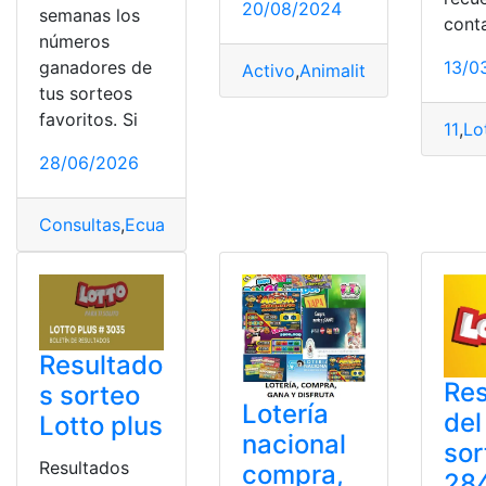
20/08/2024
semanas los
cont
números
ganadores de
13/0
Activo
,
Animalito
,
Datos
,
Lotto
,
tus sorteos
favoritos. Si
11
,
Lo
28/06/2026
Consultas
,
Ecuador
,
Lotería Nacional
,
Lotto
,
Pozo Millon
Resultado
Res
s sorteo
Lotería
del
Lotto plus
nacional
sor
Resultados
compra,
284