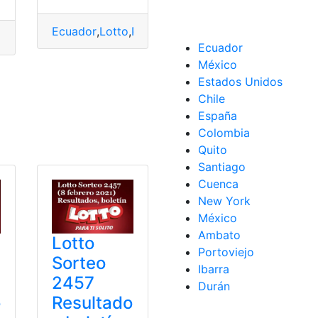
Ecuador
,
Lotto
,
Premios
,
Resultados
,
Resultados de
 Nacional
,
Lotto
,
Premios
,
Resultados
,
Resultados de Lotto
,
So
Sorteo
Ecuador
México
Estados Unidos
Chile
España
Colombia
Quito
Santiago
Cuenca
New York
México
Ambato
Lotto
Portoviejo
Sorteo
Ibarra
2457
Durán
o
Resultado