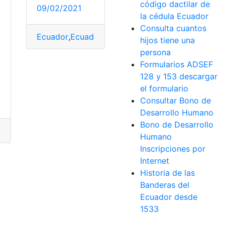
código dactilar de
09/02/2021
la cédula Ecuador
Consulta cuantos
Ecuador
,
Ecuador
,
Lotería Nacional
,
Loteria Nacion
hijos tiene una
persona
Formularios ADSEF
128 y 153 descargar
el formulario
Consultar Bono de
Desarrollo Humano
dos
Bono de Desarrollo
or
,
Herramientas Ecuador
,
Lotería Nacional
,
Loteria Nacional
Humano
Inscripciones por
Internet
Historia de las
Banderas del
Ecuador desde
1533