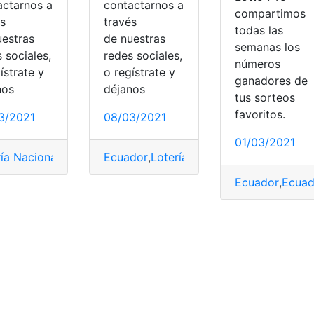
actarnos a
contactarnos a
compartimos
és
través
todas las
uestras
de nuestras
semanas los
 sociales,
redes sociales,
números
ístrate y
o regístrate y
ganadores de
nos
déjanos
tus sorteos
favoritos.
3/2021
08/03/2021
otto
,
Pozo Millonario
,
Resultados
01/03/2021
 Nacional
,
Loteria Nacional
,
Lotto
,
Moda
,
Nacional
ría Nacional
,
Lotto
,
Pozo Millonario
Ecuador
,
Lotería Nacional
,
Resultados
,
Lotto
,
Resulta
Ecuador
,
Ecuad