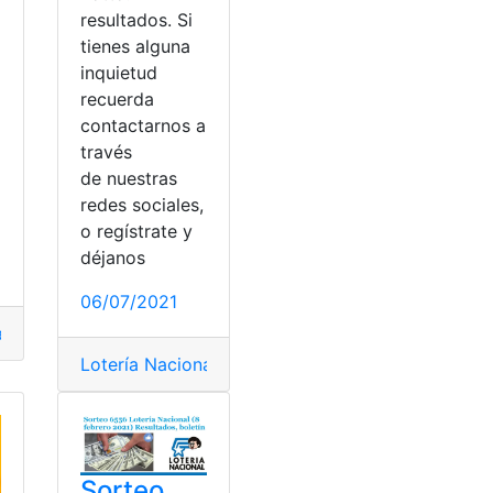
resultados. Si
tienes alguna
inquietud
recuerda
contactarnos a
través
a
de nuestras
redes sociales,
o regístrate y
déjanos
06/07/2021
ador
,
Ecuador
,
Loteria Nacional
,
Lotería Nacional
,
Lotto
,
Resul
Resultados
Lotería Nacional
,
Lotto
,
Pozo Millonario
,
Resultado
Sorteo