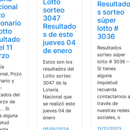
Lotto
Resultad
ional
sorteo
s sorteo
zo
3047
súper
lonario
Resultado
lotto #
otto
s de este
3036
ultado
jueves 04
el 11
Resultados
de enero
rzo
sorteo súper
lotto # 3036 –
Estos son los
ía
Si tienes
resultados del
onal, Pozo
alguna
Lotto sorteo
nario y
inquietud
3047 de la
:
recuerda
Lotería
tados del
contactarnos 
Nacional que
arzo de
través de
se realizó este
 . Si
nuestras redes
jueves 04 de
s alguna
sociales, o
enero
ietud
11/12/2023
05/01/2024
erda