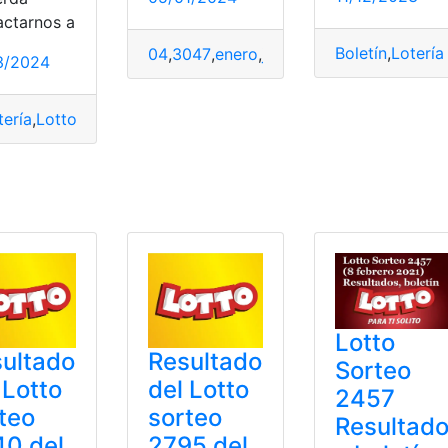
actarnos a
Boletín
,
Lotería
04
,
3047
,
enero
,
jueves
,
Lotto
,
Resultados
,
3/2024
Venezuela
tería
,
Lotto
,
Marzo
,
Millonario
,
Nacional
,
pozo
,
Resultados
ario
Lotto
ultado
Resultado
Sorteo
 Lotto
del Lotto
2457
teo
sorteo
Resultad
0 del
2795 del