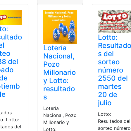
to:
ultado
Lotto:
el
Resultad
Lotería
teo
s del
Nacional,
8 del
sorteo
Pozo
bado
número
Millonario
 de
2550 del
y Lotto:
ptiemb
martes
resultado
de
20 de
s
julio
o
Lotería
ltados
Lotto:
Nacional, Pozo
o. Lotto:
Resultados del
Millonario y
ltados del
sorteo número
Lotto: