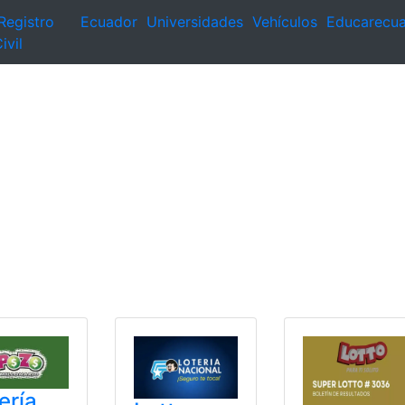
Registro
Ecuador
Universidades
Vehículos
Educarecu
ivil
ería