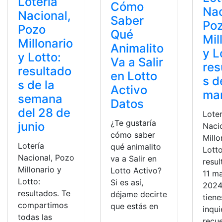
Lotería
Cómo
Nac
Nacional,
Saber
Po
Pozo
Qué
Mil
Millonario
Animalito
y L
y Lotto:
Va a Salir
res
resultado
en Lotto
s d
s de la
Activo
ma
semana
Datos
del 28 de
Loter
¿Te gustaría
junio
Naci
cómo saber
Millo
Lotería
qué animalito
Lotto
Nacional, Pozo
va a Salir en
resul
Millonario y
Lotto Activo?
11 m
Lotto:
Si es así,
2024.
resultados. Te
déjame decirte
tiene
compartimos
que estás en
inqu
todas las
recu