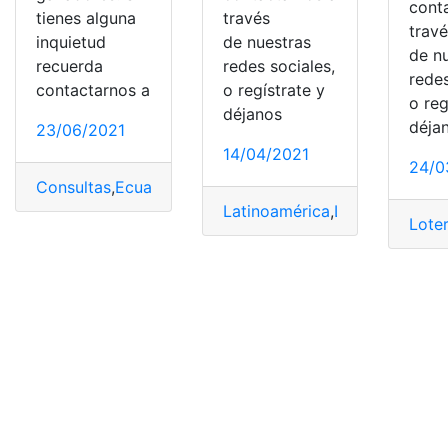
cont
tienes alguna
través
trav
inquietud
de nuestras
de n
recuerda
redes sociales,
redes
contactarnos a
o regístrate y
o reg
déjanos
déja
23/06/2021
14/04/2021
24/0
Consultas
,
Ecuador
,
Loteria Nacional
,
Lotería Nacional
,
L
Latinoamérica
,
Límites
,
Lotería
Lote