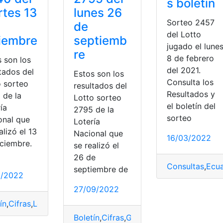
s boletín
tes 13
lunes 26
Sorteo 2457
de
del Lotto
iembre
septiemb
jugado el lune
re
8 de febrero
s son los
del 2021.
tados del
Estos son los
Consulta los
o sorteo
resultados del
Resultados y
 de la
Lotto sorteo
el boletín del
ía
2795 de la
sorteo
onal que
Lotería
alizó el 13
Nacional que
16/03/2022
iciembre.
se realizó el
26 de
Consultas
,
Ecu
septiembre de
erte
2/2022
27/09/2022
ín
,
Cifras
,
Lotto
,
Resultados de Lotto
,
Sorteo
,
Suerte
illonario
,
Raspaditas
Boletín
,
Cifras
,
Ganadores
,
Lotto
,
Premios