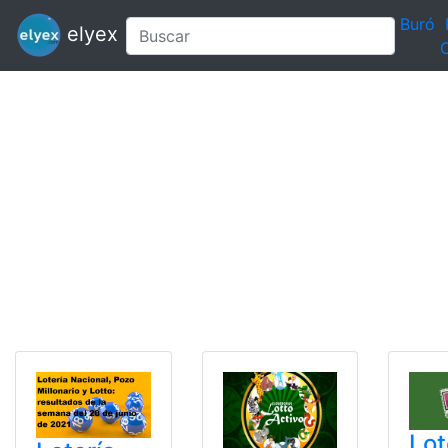
Buró
elyex
C
Lot