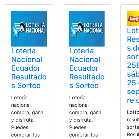
Lot
Res
s d
Loteria
Loteria
sor
Nacional
Nacional
258
Ecuador
Ecuador
sá
Resultado
Resultado
25
s Sorteo
s Sorteo
se
Lotería
Lotería
re 
nacional
nacional
Lott
compra, gana
compra, gana
resu
y disfruta.
y disfruta.
sorte
Puedes
Puedes
Resu
comprar tus
comprar tus