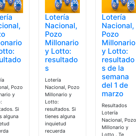
ería
Lotería
Lotería
ional,
Nacional,
Nacional,
zo
Pozo
Pozo
lonario
Millonario
Millonario
otto:
y Lotto:
y Lotto:
ultado
resultado
resultado
s
s de la
semana
ía
Lotería
del 1 de
onal, Pozo
Nacional, Pozo
marzo
nario y
Millonario y
:
Lotto:
Resultados
tados. Si
resultados. Si
Lotería
s alguna
tienes alguna
Nacional, Poz
ietud
inquietud
Millonario y
erda
recuerda
Lotto . Te