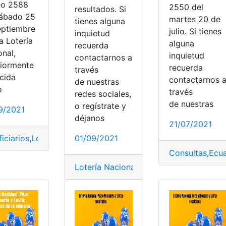
eo 2588
2550 del
resultados. Si
sábado 25
martes 20 de
tienes alguna
eptiembre
julio. Si tienes
inquietud
a Lotería
alguna
recuerda
onal,
inquietud
contactarnos a
riormente
recuerda
través
cida
contactarnos 
de nuestras
o
través
redes sociales,
o
rte
,
Pozo Millonario
,
Raspaditas
de nuestras
o regístrate y
9/2021
déjanos
21/07/2021
01/09/2021
iciarios
,
Lotería Nacional
,
Lotto
,
Resultados
,
Sorteo
Consultas
,
Ecu
Lotería Nacional
,
Lotto
,
Pozo Millonario
,