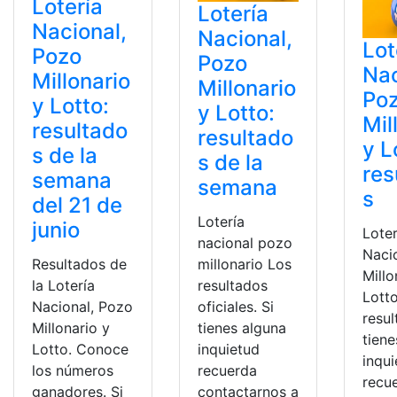
Lotería
Lotería
Nacional,
Nacional,
Lot
Pozo
Pozo
Nac
Millonario
Millonario
Po
y Lotto:
y Lotto:
Mil
resultado
resultado
y L
s de la
s de la
res
semana
semana
s
del 21 de
Lotería
junio
Loter
nacional pozo
Naci
Resultados de
millonario Los
Millo
la Lotería
resultados
Lotto
Nacional, Pozo
oficiales. Si
resul
Millonario y
tienes alguna
tiene
Lotto. Conoce
inquietud
inqu
los números
recuerda
recu
ganadores. Si
contactarnos a