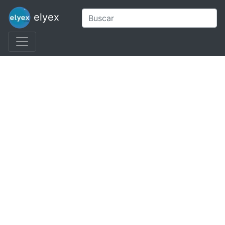
elyex