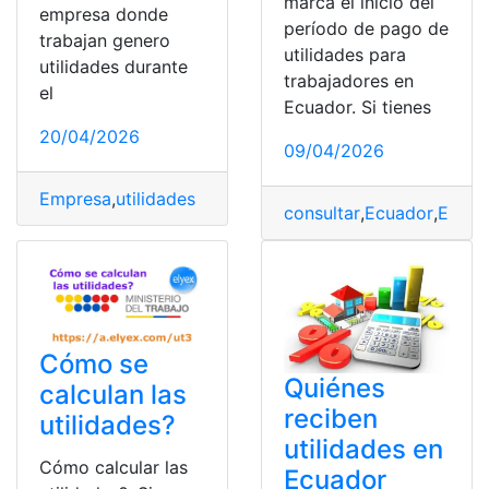
marca el inicio del
empresa donde
período de pago de
trabajan genero
utilidades para
utilidades durante
trabajadores en
el
Ecuador. Si tienes
20/04/2026
09/04/2026
Empresa
,
utilidades
consultar
,
Ecuador
,
Empr
Cómo se
Quiénes
calculan las
reciben
utilidades?
utilidades en
Cómo calcular las
Ecuador