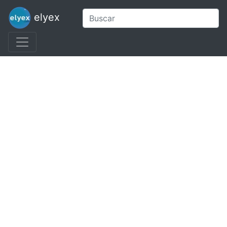
elyex