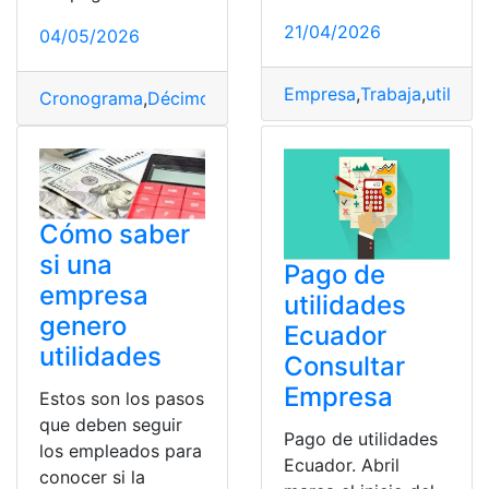
21/04/2026
04/05/2026
Empresa
,
Trabaja
,
utilida
Cronograma
,
Décimo
,
Legislación
,
Ministerio de Trabajo
Cómo saber
si una
Pago de
empresa
utilidades
genero
Ecuador
utilidades
Consultar
Empresa
Estos son los pasos
que deben seguir
Pago de utilidades
los empleados para
Ecuador. Abril
conocer si la