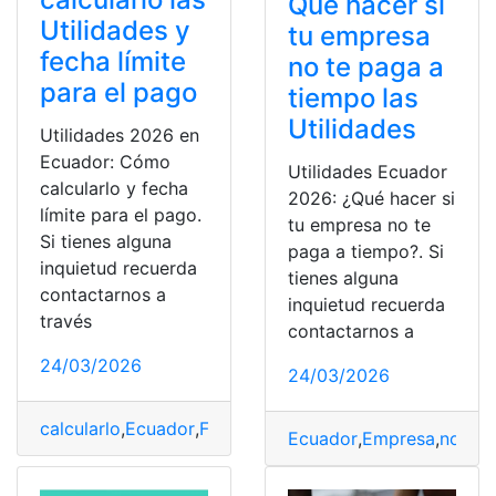
Qué hacer si
Utilidades y
tu empresa
fecha límite
no te paga a
para el pago
tiempo las
Utilidades
Utilidades 2026 en
Ecuador: Cómo
Utilidades Ecuador
calcularlo y fecha
2026: ¿Qué hacer si
límite para el pago.
tu empresa no te
Si tienes alguna
paga a tiempo?. Si
inquietud recuerda
tienes alguna
contactarnos a
inquietud recuerda
través
contactarnos a
24/03/2026
24/03/2026
calcularlo
,
Ecuador
,
Fecha
,
pago
,
utilidades
Ecuador
,
Empresa
,
no
,
pa