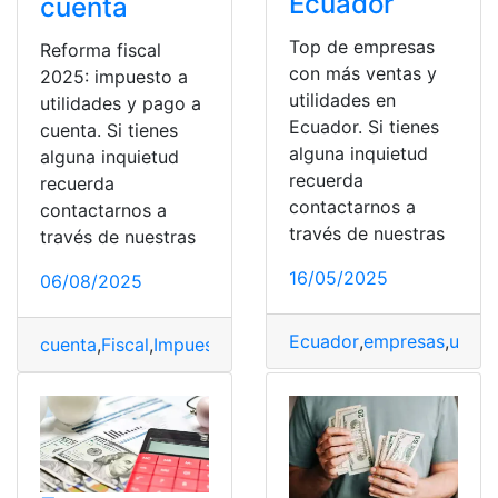
Ecuador
cuenta
Top de empresas
Reforma fiscal
con más ventas y
2025: impuesto a
utilidades en
utilidades y pago a
Ecuador. Si tienes
cuenta. Si tienes
alguna inquietud
alguna inquietud
recuerda
recuerda
contactarnos a
contactarnos a
través de nuestras
través de nuestras
16/05/2025
06/08/2025
Ecuador
,
empresas
,
utilid
cuenta
,
Fiscal
,
Impuesto
,
pago
,
Reforma
,
utilidades