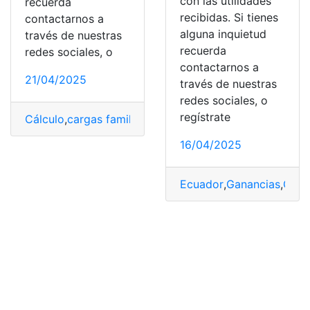
con las utilidades
recuerda
recibidas. Si tienes
contactarnos a
alguna inquietud
través de nuestras
recuerda
redes sociales, o
contactarnos a
21/04/2025
través de nuestras
redes sociales, o
regístrate
Cálculo
,
cargas familiares
,
Ministerio de Trabajo
,
Trabaj
16/04/2025
Ecuador
,
Ganancias
,
Gene