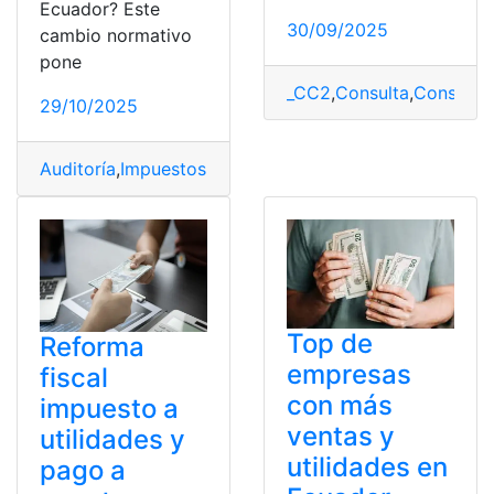
Ecuador? Este
30/09/2025
cambio normativo
pone
_CC2
,
Consulta
,
Consulta 
29/10/2025
Auditoría
,
Impuestos
,
optimice
,
Patrimonial
,
sobre
,
utilid
Top de
Reforma
empresas
fiscal
con más
impuesto a
ventas y
utilidades y
utilidades en
pago a