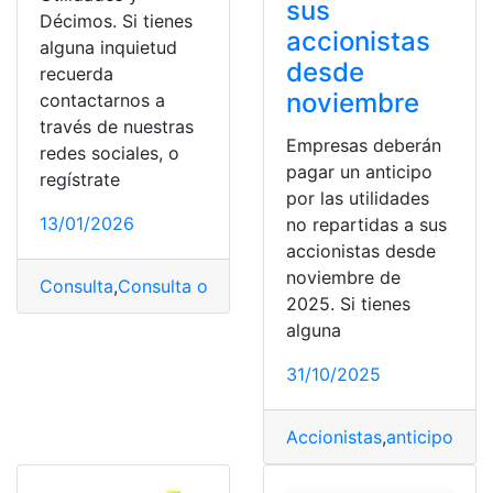
sus
Décimos. Si tienes
accionistas
alguna inquietud
desde
recuerda
noviembre
contactarnos a
través de nuestras
Empresas deberán
redes sociales, o
pagar un anticipo
regístrate
por las utilidades
13/01/2026
no repartidas a sus
accionistas desde
noviembre de
Consulta
,
Consulta online
,
Cronograma
,
Herramientas E
2025. Si tienes
alguna
31/10/2025
Accionistas
,
anticipo
,
emp