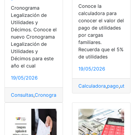
Conoce la
Cronograma
calculadora para
Legalización de
conocer el valor del
Utilidades y
pago de utilidades
Décimos. Conoce el
por cargas
nuevo Cronograma
familiares.
Legalización de
Recuerda que el 5%
Utilidades y
de utilidades
Décimos para este
año el cual
19/05/2026
19/05/2026
Calculadora
,
pago
,
utilid
Consultas
,
Cronograma
,
Decimos
,
Ecuador
,
Legalización