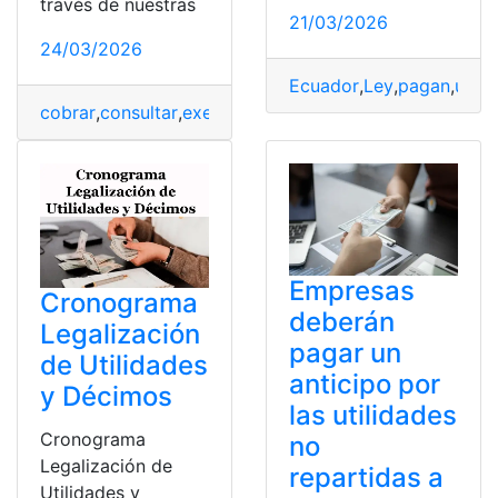
través de nuestras
21/03/2026
24/03/2026
Ecuador
,
Ley
,
pagan
,
utili
cobrar
,
consultar
,
exempleos
,
montos
,
utilidades
Empresas
Cronograma
deberán
Legalización
pagar un
de Utilidades
anticipo por
y Décimos
las utilidades
Cronograma
no
Legalización de
repartidas a
Utilidades y