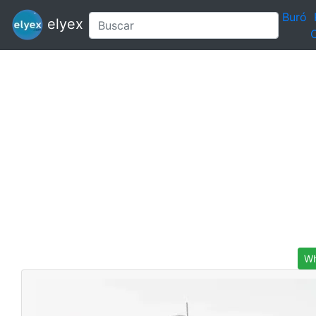
Buró
elyex
C
Wh