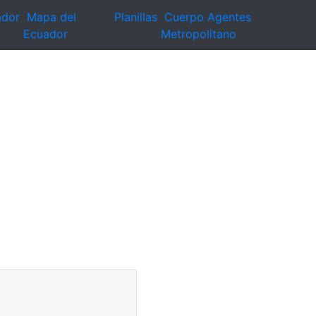
ador
Mapa del
Planillas
Cuerpo Agentes
Ecuador
Metropolitano