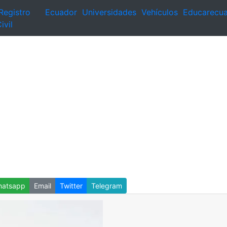
Registro
Ecuador
Universidades
Vehículos
Educarecu
ivil
atsapp
Email
Twitter
Telegram