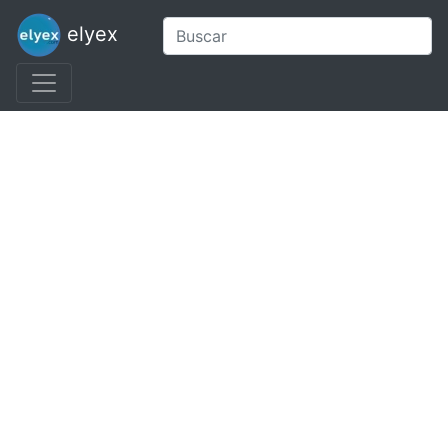
elyex