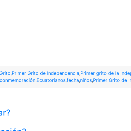
Grito
,
Primer Grito de Independencia
,
Primer grito de la Ind
conmemoración
,
Ecuatorianos
,
fecha
,
niños
,
Primer Grito de 
ar?