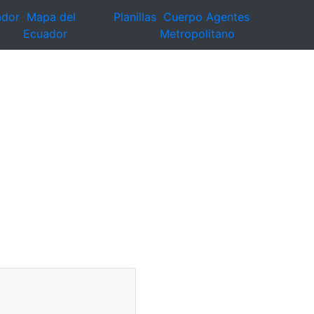
ador
Mapa del
Planillas
Cuerpo Agentes
Ecuador
Metropolitano