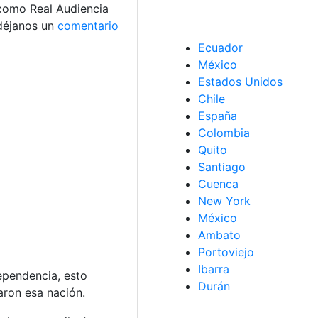
 como Real Audiencia
déjanos un
comentario
Ecuador
México
Estados Unidos
Chile
España
Colombia
Quito
Santiago
Cuenca
New York
México
Ambato
Portoviejo
Ibarra
ependencia, esto
Durán
aron esa nación.