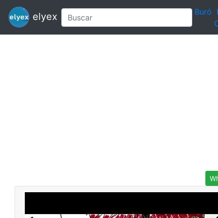
Buró
elyex
C
Wh