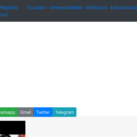
Registro
Ecuador
Universidades
Vehículos
Educarecu
ivil
atsapp
Email
Twitter
Telegram