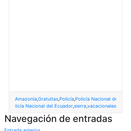
Amazonía
,
Gratuitas
,
Policía
,
Policía Nacional del Ecu
icia
,
Policía Nacional del Ecuador
,
sierra
,
vacacionales
Navegación de entradas
Entrada anterior