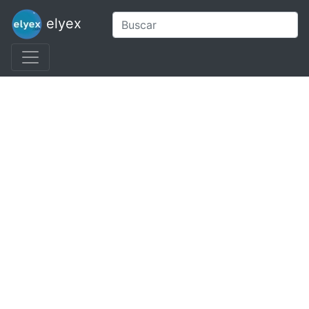
elyex