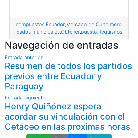
compuestos
,
Ecuador
,
Mercado de Quito
,
mercados m
ito
,
mercados municipales
,
Obtener
,
puesto
,
Requisitos
Navegación de entradas
Entrada anterior
Resumen de todos los partidos
previos entre Ecuador y
Paraguay
Entrada siguiente
Henry Quiñónez espera
acordar su vinculación con el
Cetáceo en las próximas horas