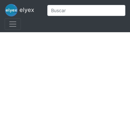
elyex