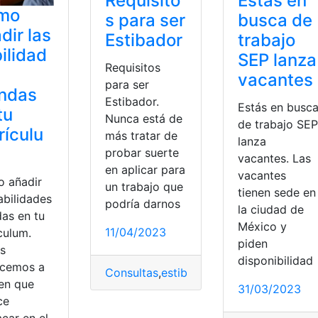
Requisito
Estás en
mo
s para ser
busca de
dir las
Estibador
trabajo
ilidad
SEP lanza
Requisitos
vacantes
para ser
andas
Estibador.
Estás en busc
tu
Nunca está de
de trabajo SEP
rículu
más tratar de
lanza
probar suerte
vacantes. Las
en aplicar para
vacantes
 añadir
un trabajo que
tienen sede en
abilidades
podría darnos
la ciudad de
das en tu
México y
11/04/2023
culum.
piden
s
disponibilidad
cemos a
Consultas
,
estibador
,
Requisitos
ien que
31/03/2023
ce
car en el