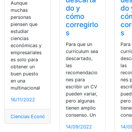
Aunque
do y
do 
muchas
cómo
có
personas
corregirlo
cor
piensen que
estudiar
s
s
ciencias
Para que un
Para
económicas y
currículum sea
curr
empresariales
descartado,
desc
es solo para
las
las
obtener un
recomendacio
reco
buen puesto
nes para
nes 
en una
escribir un CV
escri
multinacional
pueden variar,
puede
16/11/2022
pero algunas
pero
tienen amplio
tien
consenso. Un
cons
Ciencias Económicas
,
Conceptos
,
Desventajas
,
Efectiva
14/09/2022
14/0