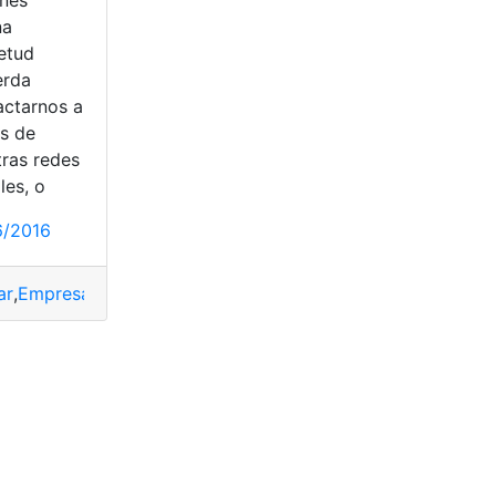
na
ietud
erda
actarnos a
és de
tras redes
les, o
6/2016
ar
,
Empresa
,
Información
,
puesto de trabajo
,
Redes sociales
bajadores
,
Trabajo