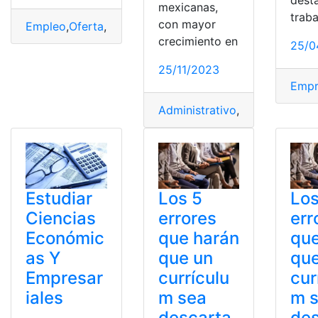
mexicanas,
traba
con mayor
Empleo
,
Oferta
,
postular
,
Tesalia
,
Vacantes
crecimiento en
25/0
25/11/2023
Empr
Administrativo
,
Coppel
,
Gerent
Los 5
Los
Estudiar
errores
err
Ciencias
que harán
que
Económic
que un
que
as Y
currículu
cur
Empresar
m sea
m 
iales
descarta
des