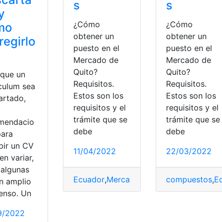
s
s
y
¿Cómo
¿Cómo
mo
obtener un
obtener un
regirlo
puesto en el
puesto en el
Mercado de
Mercado de
Quito?
Quito?
 que un
Requisitos.
Requisitos.
ículum sea
Estos son los
Estos son los
artado,
requisitos y el
requisitos y el
trámite que se
trámite que se
mendacio
debe
debe
para
bir un CV
11/04/2022
22/03/2022
n variar,
 algunas
Ecuador
,
Mercado de Quito
compuestos
,
mercados m
,
E
en amplio
enso. Un
,
Estudiar
,
Estudiar Ciencias Económicas
,
Ventajas
9/2022