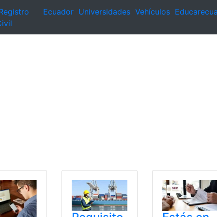
Registro
Ecuador
Universidades
Vehículos
Educarecu
ivil