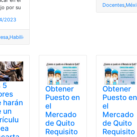
Docentes
,
Méxi
jo por su
4/2023
esa
,
Habilidades
,
Mercado
,
Puestos
,
Trabajo
e
,
mexico
,
Requisitos
,
trabajar
 5
Obtener
Obtener
ores
Puesto en
Puesto en
 harán
el
el
 un
Mercado
Mercado
rículu
de Quito
de Quito
sea
Requisito
Requisito
carta