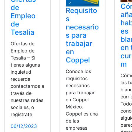
Có
de
Requisito
aña
Empleo
s
hab
de
necesario
es
Tesalia
s para
bl
trabajar
Ofertas de
en 
en
Empleo de
cur
Tesalia – Si
Coppel
m
tienes alguna
Conoce los
inquietud
Cómo
requisitos
recuerda
las h
necesarios
contactarnos a
blan
para trabajar
través de
currí
en Coppel
nuestras redes
Todo
México.
sociales, o
cono
Coppel es una
regístrate
algu
de las
pare
06/12/2023
empresas
desta