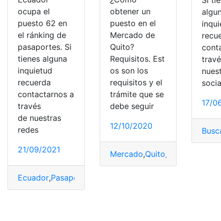
ocupa el
obtener un
algu
puesto 62 en
puesto en el
inqu
el ránking de
Mercado de
recu
pasaportes. Si
Quito?
cont
tienes alguna
Requisitos. Est
trav
inquietud
os son los
nues
recuerda
requisitos y el
socia
contactarnos a
trámite que se
17/0
través
debe seguir
de nuestras
12/10/2020
redes
Busc
21/09/2021
Mercado
,
Quito
,
Requisitos
,
Tra
Ecuador
,
Pasaporte
,
Puestos
,
Ranking