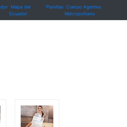
ador
Mapa del
Planillas
Cuerpo Agentes
Ecuador
Metropolitano