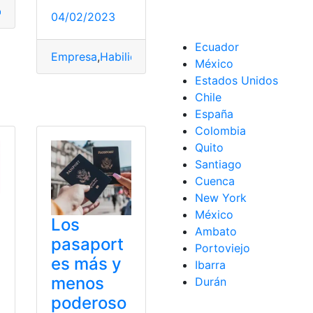
co
,
Puestos
,
Servicio
,
Vacantes
04/02/2023
Ecuador
Empresa
,
Habilidades
,
Perfil
,
Puestos
,
Trabajo
México
Estados Unidos
Chile
España
Colombia
Quito
Santiago
Cuenca
New York
México
Los
Ambato
pasaport
Portoviejo
es más y
Ibarra
menos
Durán
poderoso