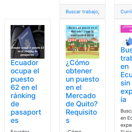
Buscar trabajo
,
Currículum
Curr
,
Cur
Bu
tra
Ecuador
¿Cómo
en
ocupa el
obtener
Ec
puesto
un puesto
sin
62 en el
en el
exp
ránking
Mercado
ia
de
de Quito?
Busc
pasaport
Requisito
en E
es
s
exper
Ecuador
¿Cómo
Si ti