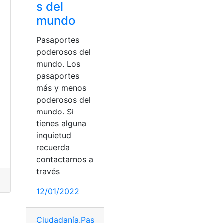
s del
mundo
Pasaportes
poderosos del
mundo. Los
pasaportes
más y menos
poderosos del
mundo. Si
tienes alguna
inquietud
recuerda
contactarnos a
través
unicipales
cuador
,
Mercado de Quito
,
Noticias
,
Obtener
,
mercados municipales
,
Puestos
,
Requisitos
,
Obtener
,
Re
12/01/2022
Ciudadanía
,
Pasaportes
,
Residencia
,
viajes
,
Visa