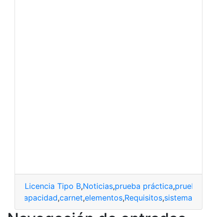
Licencia Tipo B
,
Noticias
,
prueba práctica
,
prueba teó
dades
,
Capacidad
,
carnet
,
elementos
,
Requisitos
,
sistema