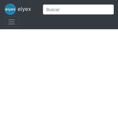
elyex