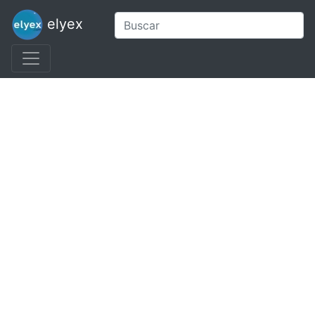
elyex