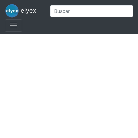
elyex