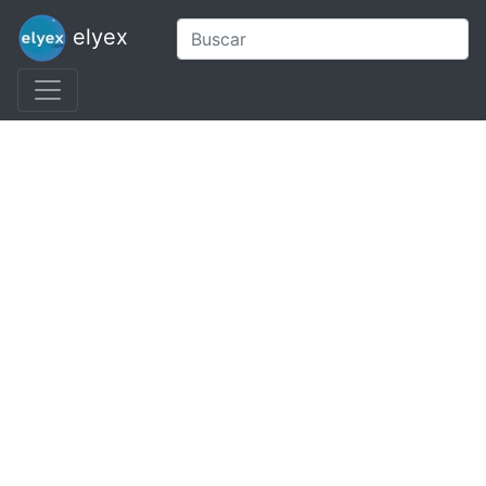
elyex