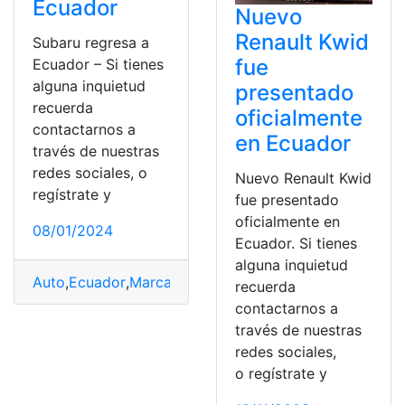
Ecuador
Nuevo
Renault Kwid
Subaru regresa a
fue
Ecuador – Si tienes
alguna inquietud
presentado
recuerda
oficialmente
contactarnos a
en Ecuador
través de nuestras
redes sociales, o
Nuevo Renault Kwid
regístrate y
fue presentado
oficialmente en
08/01/2024
Ecuador. Si tienes
alguna inquietud
Auto
,
Ecuador
,
Marca
,
Motor
,
Transmisión
recuerda
contactarnos a
través de nuestras
redes sociales,
o regístrate y