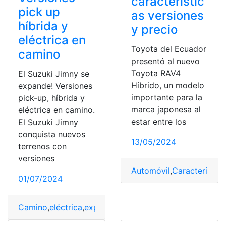
característic
pick up
as versiones
híbrida y
y precio
eléctrica en
Toyota del Ecuador
camino
presentó al nuevo
Toyota RAV4
El Suzuki Jimny se
Híbrido, un modelo
expande! Versiones
importante para la
pick-up, híbrida y
marca japonesa al
eléctrica en camino.
estar entre los
El Suzuki Jimny
conquista nuevos
13/05/2024
terrenos con
versiones
Automóvil
,
Característica
01/07/2024
Camino
,
eléctrica
,
expande
,
hibrida
,
Jimny
,
Pick
,
Suzuki
,
U