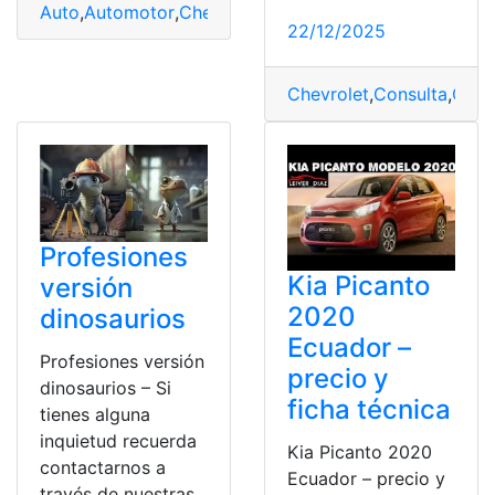
Auto
,
Automotor
,
Chevrolet Sail
,
Dimensiones
,
Mexicano
22/12/2025
Chevrolet
,
Consulta
,
Consu
Profesiones
Kia Picanto
versión
2020
dinosaurios
Ecuador –
Profesiones versión
precio y
dinosaurios – Si
ficha técnica
tienes alguna
inquietud recuerda
Kia Picanto 2020
contactarnos a
Ecuador – precio y
través de nuestras