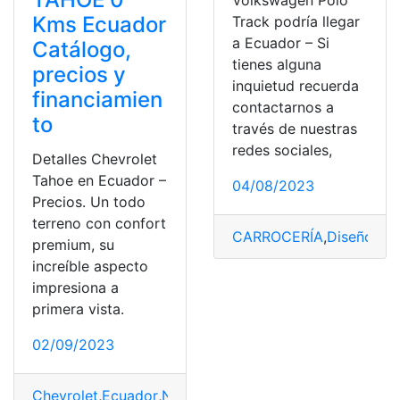
Kms Ecuador
Track podría llegar
a Ecuador – Si
Catálogo,
tienes alguna
precios y
inquietud recuerda
financiamien
contactarnos a
to
través de nuestras
redes sociales,
Detalles Chevrolet
Tahoe en Ecuador –
04/08/2023
Precios. Un todo
terreno con confort
CARROCERÍA
,
Diseño
,
Ec
premium, su
increíble aspecto
impresiona a
primera vista.
02/09/2023
Chevrolet
,
Ecuador
,
Noticias
,
Precios
,
Vehículos