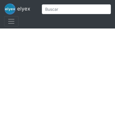
elyex