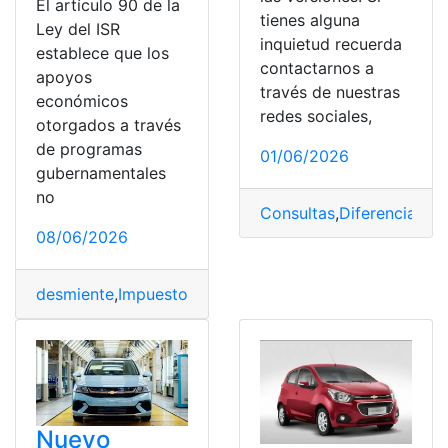
El artículo 90 de la
tienes alguna
Ley del ISR
inquietud recuerda
establece que los
contactarnos a
apoyos
través de nuestras
económicos
redes sociales,
otorgados a través
de programas
01/06/2026
gubernamentales
no
Consultas
,
Diferencias
,
SA
08/06/2026
desmiente
,
Impuestos
,
ISR
,
México
,
pensionados
,
SAT
,
ver
Nuevo