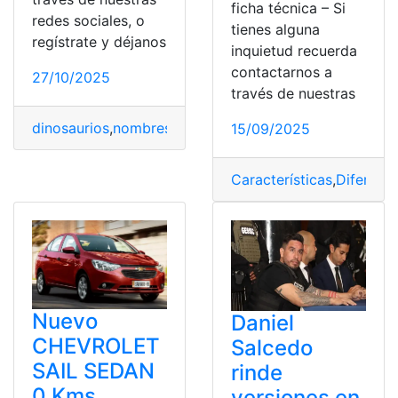
ficha técnica – Si
redes sociales, o
tienes alguna
regístrate y déjanos
inquietud recuerda
contactarnos a
27/10/2025
través de nuestras
dinosaurios
,
nombres
,
Profesiones
,
versiones
15/09/2025
Características
,
Diferenci
Nuevo
Daniel
CHEVROLET
Salcedo
SAIL SEDAN
rinde
0 Kms
versiones en