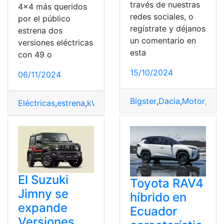
través de nuestras
4×4 más queridos
redes sociales, o
por el público
regístrate y déjanos
estrena dos
un comentario en
versiones eléctricas
esta
con 49 o
15/10/2024
06/11/2024
Bigster
,
Dacia
,
Motor
,
Ofer
Eléctricas
,
estrena
,
kWh
,
Suzuki
,
versiones
,
Vitara
El Suzuki
Toyota RAV4
Jimny se
híbrido en
expande
Ecuador
Versiones