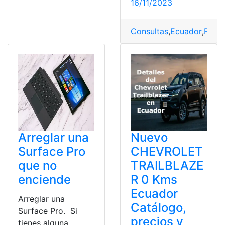
16/11/2023
Consultas
,
Ecuador
,
Renau
Arreglar una
Nuevo
Surface Pro
CHEVROLET
que no
TRAILBLAZE
enciende
R 0 Kms
Ecuador
Arreglar una
Catálogo,
Surface Pro. Si
precios y
tienes alguna