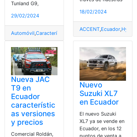
Tunland G9,
18/02/2024
29/02/2024
ACCENT
,
Ecuador
,
Hyund
Automóvil
,
Características
,
Ecuador
,
Foton
,
G9
,
Precio
,
Tu
Nueva JAC
Nuevo
T9 en
Suzuki XL7
Ecuador
en Ecuador
característic
as versiones
El nuevo Suzuki
y precios
XL7 ya se vende en
Ecuador, en los 12
Comercial Roldán,
puntos de venta a