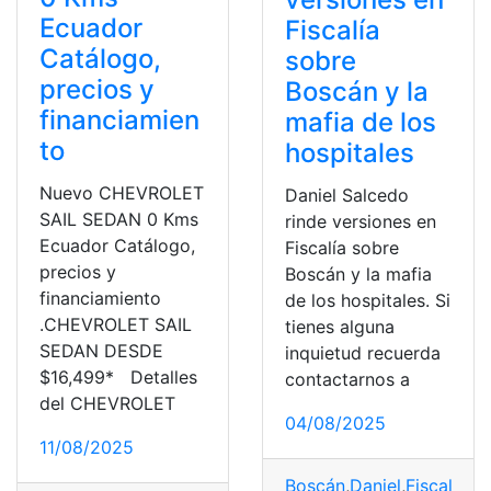
Ecuador
Fiscalía
Catálogo,
sobre
precios y
Boscán y la
financiamien
mafia de los
to
hospitales
Nuevo CHEVROLET
Daniel Salcedo
SAIL SEDAN 0 Kms
rinde versiones en
Ecuador Catálogo,
Fiscalía sobre
precios y
Boscán y la mafia
financiamiento
de los hospitales. Si
.CHEVROLET SAIL
tienes alguna
SEDAN DESDE
inquietud recuerda
$16,499* Detalles
contactarnos a
del CHEVROLET
04/08/2025
11/08/2025
Boscán
,
Daniel
,
Fiscalía
,
ho