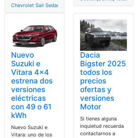
Chevrolet Sail Sedan
,
Consultas
,
Ecuador
Nuevo
Dacia
Suzuki e
Bigster 2025
Vitara 4×4
todos los
estrena dos
precios
versiones
ofertas y
eléctricas
versiones
con 49 o 61
Motor
kWh
Si tienes alguna
inquietud recuerda
Nuevo Suzuki e
contactarnos a
Vitara: uno de los