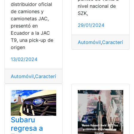
distribuidor oficial
nivel nacional de
de camiones y
SZK,
camionetas JAC,
29/01/2024
presentó en
Ecuador a la JAC
T9, una pick-up de
Automóvil
,
Característica
origen
13/02/2024
Automóvil
,
Características
,
Ecuador
,
JAC
,
Nueva
,
Precios
Subaru
regresa a