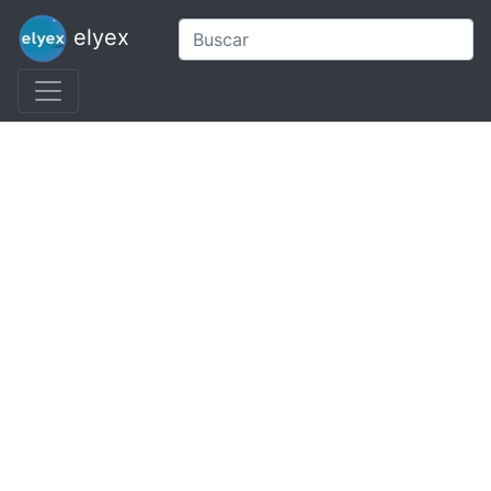
elyex