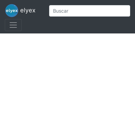
elyex